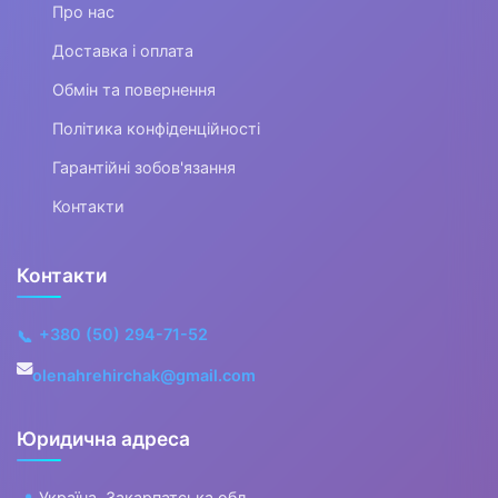
Про нас
▶
Доставка і оплата
Одяг для малюків
Обмін та повернення
Дитяча термобілизна
Політика конфіденційності
Гарантійні зобов'язання
▶
Контакти
Одяг для дівчаток
▼
Контакти
Одяг для хлопчиків
+380 (50) 294-71-52
📞
olenahrehirchak@gmail.com
▶
Джинси, штани,
Юридична адреса
шорти для хлопчиків
Україна, Закарпатська обл.