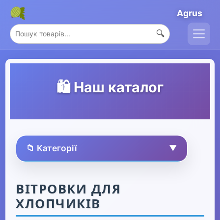
Agrus
🔍
🛍️ Наш каталог
📁 Категорії
▼
🏠 Усі товари
ВІТРОВКИ ДЛЯ
ХЛОПЧИКІВ
Спорт та захоплення
▶