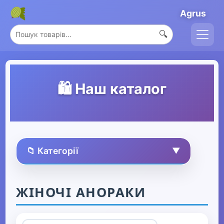
Agrus
🔍
🛍️ Наш каталог
📁 Категорії
▼
🏠 Усі товари
ЖІНОЧІ АНОРАКИ
Спорт та захоплення
▶