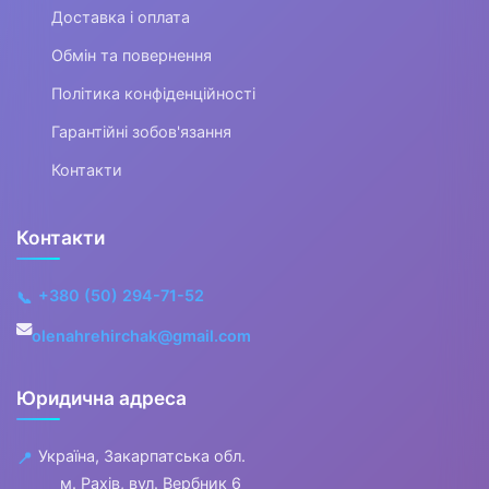
Одяг для мисливців та рибалок
Доставка і оплата
Обмін та повернення
▶
Політика конфіденційності
Одяг для чоловіків
Гарантійні зобов'язання
▶
Контакти
Білизна
Контакти
▼
+380 (50) 294-71-52
📞
Жіночий одяг
olenahrehirchak@gmail.com
▼
Юридична адреса
Жіночий верхній одяг
Україна, Закарпатська обл.
📍
▼
м. Рахів, вул. Вербник 6