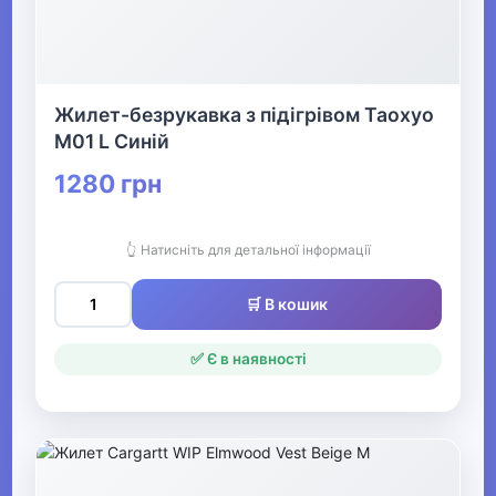
Офіс, школа, книги
▶
Жилет-безрукавка з підігрівом Таохуо
M01 L Синій
1280 грн
👆 Натисніть для детальної інформації
🛒 В кошик
✅ Є в наявності