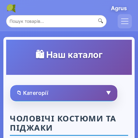
Agrus
🔍
🛍️ Наш каталог
📁 Категорії
▼
🏠 Усі товари
ЧОЛОВІЧІ КОСТЮМИ ТА
ПІДЖАКИ
Спорт та захоплення
▶