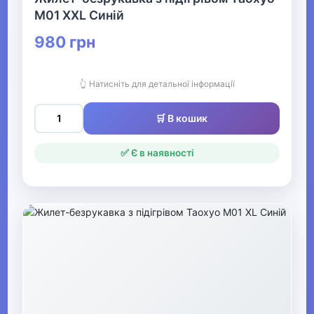
M01 XXL Синій
Чоловічі жилети
980 грн
▶
Чоловічі худі, толстовки,
👆 Натисніть для детальної інформації
светри
🛒 В кошик
Чоловічі комбінезони
✅ Є в наявності
Чоловічі шорти
▶
Білизна
▶
Жіночий одяг