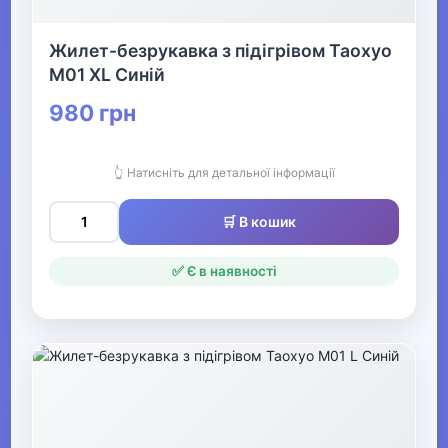
▶
Жилет-безрукавка з підігрівом Таохуо
Спецодяг
M01 XL Синій
980 грн
▶
Прикраси
👆 Натисніть для детальної інформації
🛒 В кошик
▶
Святкові вбрання та прикраси
✅ Є в наявності
▶
Взуття
Все для пляжу