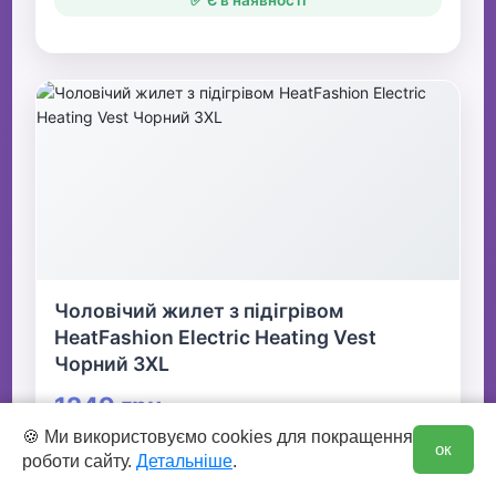
✅ Є в наявності
Чоловічий жилет з підігрівом
HeatFashion Electric Heating Vest
Чорний 3XL
1249 грн
0
🍪 Ми використовуємо cookies для покращення
ок
роботи сайту.
Детальніше
.
👆 Натисніть для детальної інформації