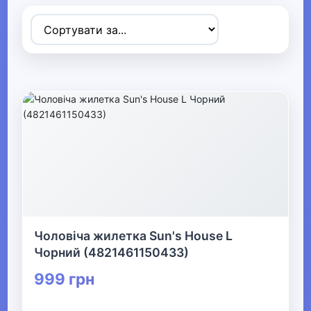
Товари для дітей
▶
Одяг, взуття та аксесуари
▼
▶
Сумки та аксесуари
▼
Одяг
Термобілизна
Чоловіча жилетка Sun's House L
Чорний (4821461150433)
▶
999 грн
Дитячий одяг