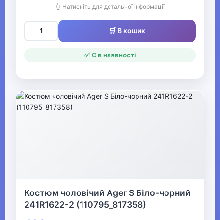
👆 Натисніть для детальної інформації
Одяг для мисливців та рибалок
▼
🛒 В кошик
Одяг для чоловіків
✅ Є в наявності
▶
Чоловічий верхній одяг
▶
Чоловічий гірськолижний
одяг
▶
Костюм чоловічий Ager S Біло-чорний
Чоловічі джинси, штани
241R1622-2 (110795_817358)
Чоловічі вишиванки