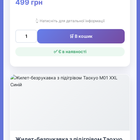
499 грн
▶
👆 Натисніть для детальної інформації
Чоловічі сорочки,
футболки та майки
🛒 В кошик
▶
✅ Є в наявності
Чоловічий спортивний
одяг
▼
Чоловічі костюми та
піджаки
Чоловічі костюми
Чоловічі піджаки
Жилет-безрукавка з підігрівом Таохуо