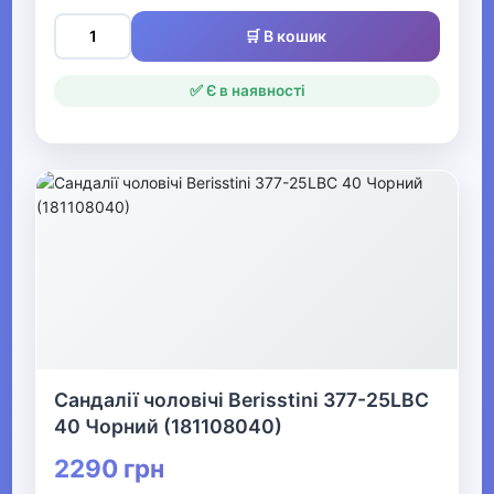
Святкові вбрання та прикраси
🛒 В кошик
▼
✅ Є в наявності
Взуття
Засоби для догляду за взуттям
Аксесуари для взуття
▶
Жіноче взуття
▶
Сандалії чоловічі Berisstini 377-25LBC
Дитяче взуття
40 Чорний (181108040)
2290 грн
▼