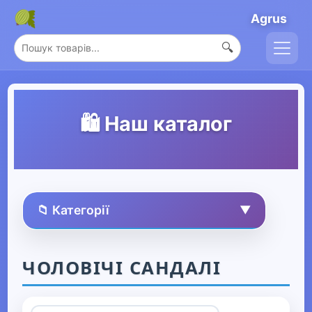
Agrus
🔍
🛍️ Наш каталог
📁 Категорії
▼
🏠 Усі товари
ЧОЛОВІЧІ САНДАЛІ
Спорт та захоплення
▶