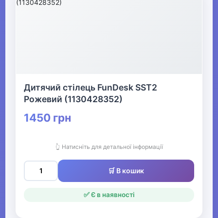
Дитячий стілець FunDesk SST2
Рожевий (1130428352)
1450 грн
👆 Натисніть для детальної інформації
🛒 В кошик
✅ Є в наявності