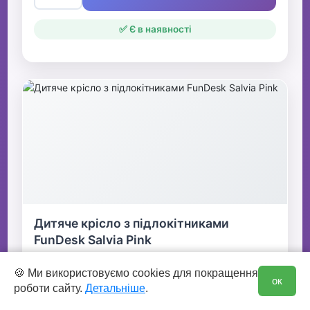
✅ Є в наявності
Дитяче крісло з підлокітниками
FunDesk Salvia Pink
4390 грн
0
🍪 Ми використовуємо cookies для покращення
ок
роботи сайту.
Детальніше
.
👆 Натисніть для детальної інформації