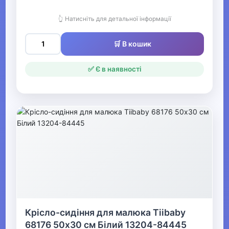
Мольберти дитячі
👆 Натисніть для детальної інформації
Дошки для малювання
🛒 В кошик
Столи для творчості
✅ Є в наявності
Дитяча безпека
▶
Для найменших
Гігієна та догляд за дитиною
▶
Товари для мам
Крісло-сидіння для малюка Tiibaby
Конструктори LEGO
68176 50х30 см Білий 13204-84445