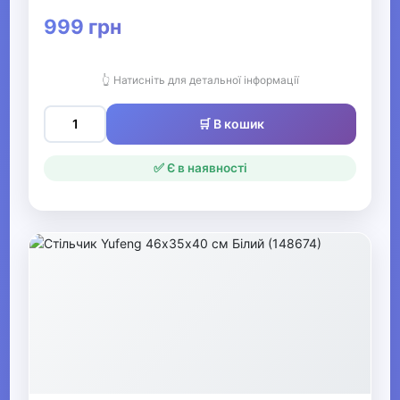
999 грн
Одяг, взуття та аксесуари
▶
👆 Натисніть для детальної інформації
Офіс, школа, книги
▶
🛒 В кошик
✅ Є в наявності