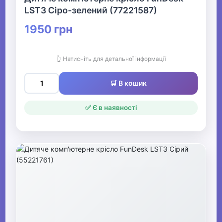
LST3 Сіро-зелений (77221587)
1950 грн
👆 Натисніть для детальної інформації
🛒 В кошик
✅ Є в наявності