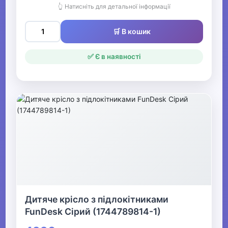
👆 Натисніть для детальної інформації
🛒 В кошик
✅ Є в наявності
Дитяче крісло з підлокітниками
FunDesk Сірий (1744789814-1)