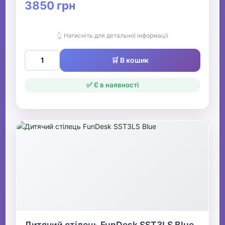
3850 грн
👆 Натисніть для детальної інформації
🛒 В кошик
✅ Є в наявності
Дитячий стілець FunDesk SST3LS Blue