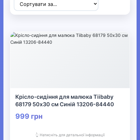
Товари для дітей
▼
▶
Коляски та автокрісла
▶
Прогулянки та активний відпочинок
▶
Дитячі іграшки
Крісло-сидіння для малюка Tiibaby
68179 50х30 см Синій 13206-84440
▼
999 грн
Дитяча кімната
👆 Натисніть для детальної інформації