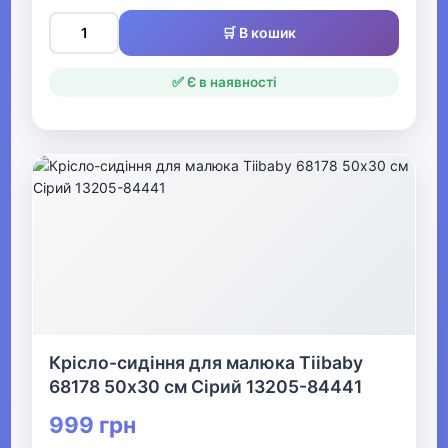
Манежі
🛒 В кошик
Парти
✅ Є в наявності
Дитячі ліжечка
Мобілі
Комоди та пеленатори
Аксесуари для дитячих меблів
Шафи до дитячої кімнати
Радіоняні
Іграшки-нічники
Крісло-сидіння для малюка Tiibaby
68178 50х30 см Сірий 13205-84441
Дитячі стільці
999 грн
Ящики для іграшок