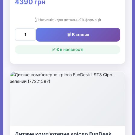
4390 грн
👆 Натисніть для детальної інформації
🛒 В кошик
✅ Є в наявності
Дитяче комп'ютерне крісло FunDesk