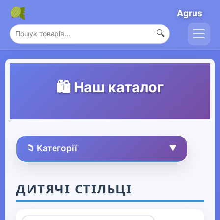
Agrus
🔍
🛍️ Наш каталог
📁 Категорії
▼
🏠 Усі товари
ДИТЯЧІ СТІЛЬЦІ
Спорт та захоплення
▶