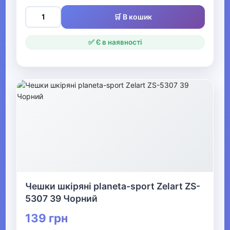
Святкові вбрання та прикраси
🛒 В кошик
▼
✅ Є в наявності
Взуття
Засоби для догляду за взуттям
Аксесуари для взуття
▶
Жіноче взуття
▼
Чешки шкіряні planeta-sport Zelart ZS-
Дитяче взуття
5307 39 Чорний
139 грн
▼