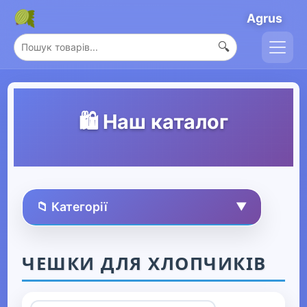
Agrus
🔍
🛍️ Наш каталог
📁 Категорії
▼
🏠 Усі товари
ЧЕШКИ ДЛЯ ХЛОПЧИКІВ
Спорт та захоплення
▶