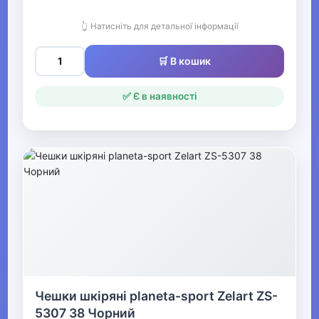
Взуття для хлопчиків
👆 Натисніть для детальної інформації
▶
🛒 В кошик
Кросівки та кеди
для хлопчиків
✅ Є в наявності
▶
Черевики та чоботи
для хлопчиків
▶
Мокасини та туфлі
для хлопчиків
Босоніжки та сандалі
Чешки шкіряні planeta-sport Zelart ZS-
для хлопчиків
5307 38 Чорний