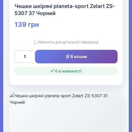
Все для пляжу
Чешки шкіряні planeta-sport Zelart ZS-
5307 37 Чорний
Офіс, школа, книги
▶
139 грн
👆 Натисніть для детальної інформації
🛒 В кошик
✅ Є в наявності