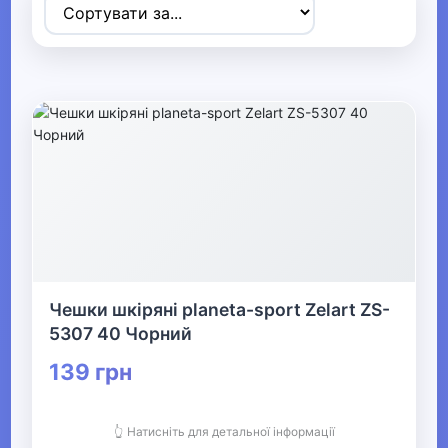
Товари для дітей
▶
Одяг, взуття та аксесуари
▼
▶
Сумки та аксесуари
▶
Одяг
Чешки шкіряні planeta-sport Zelart ZS-
▶
5307 40 Чорний
Прикраси
139 грн
▶
👆 Натисніть для детальної інформації