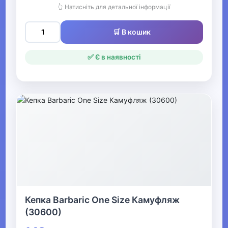
👆 Натисніть для детальної інформації
Одяг для мисливців та рибалок
▶
🛒 В кошик
Одяг для чоловіків
✅ Є в наявності
▶
Білизна
▶
Жіночий одяг
▶
Спецодяг
Кепка Barbaric One Size Камуфляж
(30600)
▶