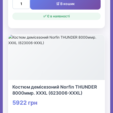
🛒 В кошик
✅ Є в наявності
Костюм демісезоний Norfin THUNDER
8000ммр. XXXL (623006-XXXL)
5922 грн