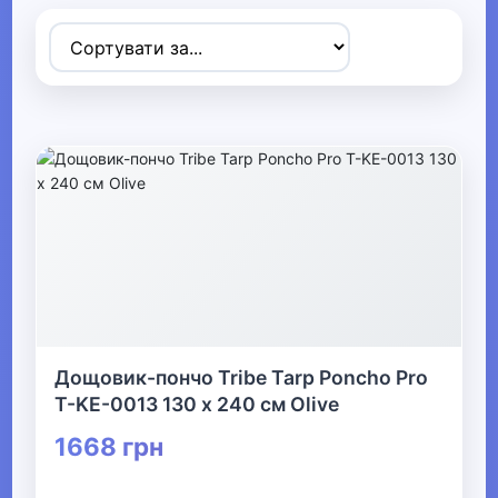
Товари для дітей
▶
Одяг, взуття та аксесуари
▼
▶
Сумки та аксесуари
▼
Одяг
Термобілизна
Дощовик-пончо Tribe Tarp Poncho Pro
T-KE-0013 130 х 240 см Оlive
▶
1668 грн
Дитячий одяг