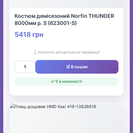
Костюм демісезоний Norfin THUNDER
8000мм р. S (623001-S)
5418 грн
👆 Натисніть для детальної інформації
🛒 В кошик
✅ Є в наявності