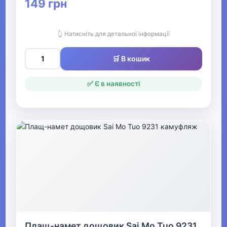
149 грн
Прикраси
👆 Натисніть для детальної інформації
▶
Святкові вбрання та прикраси
🛒 В кошик
✅ Є в наявності
▶
Взуття
Все для пляжу
Офіс, школа, книги
▶
Плащ-намет дощовик Sai Mo Tuo 9231