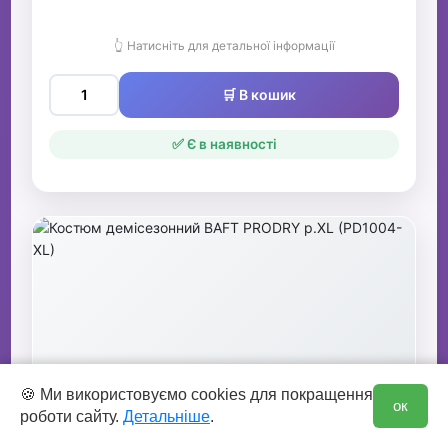
👆 Натисніть для детальної інформації
🛒 В кошик
✅ Є в наявності
0
🍪 Ми використовуємо cookies для покращення
ок
роботи сайту.
Детальніше
.
Костюм демісезонний BAFT PRODRY