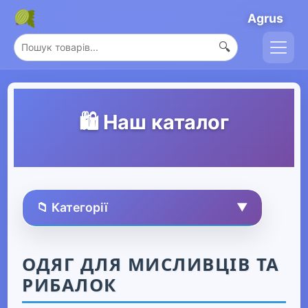
Agrus
🔍
🛍️ Наш каталог
📁 Категорії
▼
🏠 Усі товари
ОДЯГ ДЛЯ МИСЛИВЦІВ ТА
РИБАЛОК
Спорт та захоплення
▶