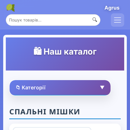
Agrus
🔍
🛍️ Наш каталог
📁 Категорії
▼
🏠 Усі товари
СПАЛЬНІ МІШКИ
Спорт та захоплення
▼