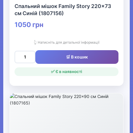
Кінний спорт
Спальний мішок Family Story 220x73
см Синій (1807156)
1050 грн
Товари для дітей
▶
👆 Натисніть для детальної інформації
Одяг, взуття та аксесуари
▶
🛒 В кошик
Офіс, школа, книги
▶
✅ Є в наявності