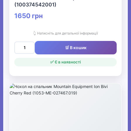
(100374542001)
1650 грн
👆 Натисніть для детальної інформації
🛒 В кошик
✅ Є в наявності