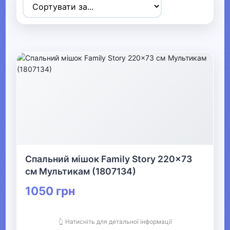
▶
Спортивні товари
▼
Активний відпочинок, туризм та
хобі
▶
Радіокеровані моделі
Спальний мішок Family Story 220x73
▼
см Мультикам (1807134)
Туризм та кемпінг
1050 грн
Намети та аксесуари
👆 Натисніть для детальної інформації