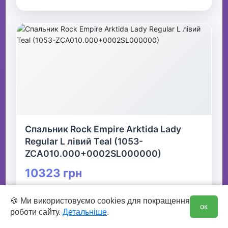
Спальник Rock Empire Arktida Lady
Regular L лівий Teal (1053-
ZCA010.000+0002SL000000)
10323 грн
0
🍪 Ми використовуємо cookies для покращення
👆 Натисніть для детальної інформації
ок
роботи сайту.
Детальніше
.