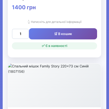
Рибалка
1400 грн
▶
👆 Натисніть для детальної інформації
Мультинструменти, ножі,
точила та аксесуари
🛒 В кошик
✅ Є в наявності
▶
Човни та аксесуари
Металошукачі
▶
Музичні інструменти та обладнання
▶