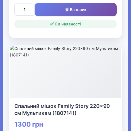
Туристичні рюкзаки та
гермомішки
🛒 В кошик
Спальні мішки
✅ Є в наявності
Туристичні килимки
Складні меблі
Термопродукція
Мангали, барбекю, гриль
Біотуалети та аксесуари
Надувні меблі та аксесуари
Спальний мішок Family Story 220x90
Газові балони та
см Мультикам (1807141)
комплектуючі
1300 грн
Комплектуючі до