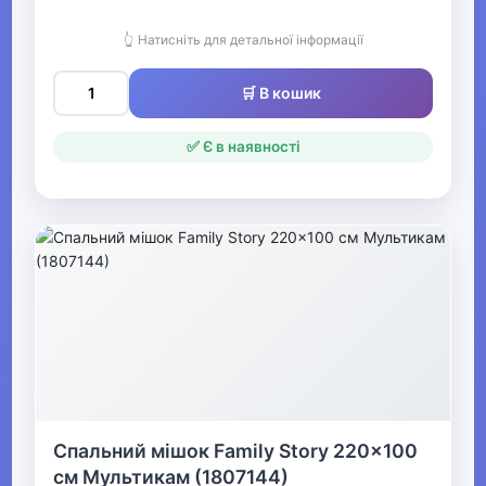
туристичних пальників
👆 Натисніть для детальної інформації
Аксесуари для мангалів,
барбекю, грилів
🛒 В кошик
Туристичні пальники
✅ Є в наявності
▶
Аксесуари для активного
відпочинку та туризму
▶
Оптичні прилади
Рації
Спальний мішок Family Story 220x100
▶
см Мультикам (1807144)