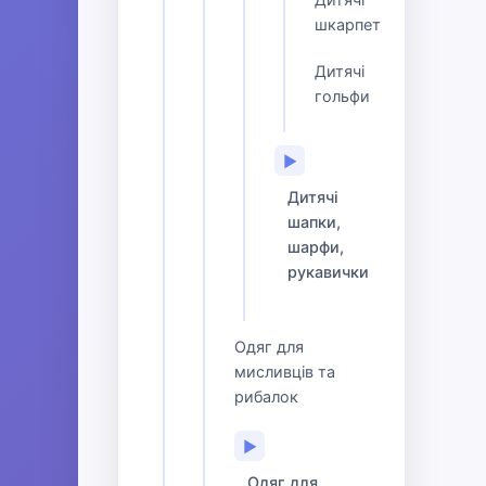
шкарпетки
Дитячі
гольфи
▶
Дитячі
шапки,
шарфи,
рукавички
Одяг для
мисливців та
рибалок
▶
Одяг для