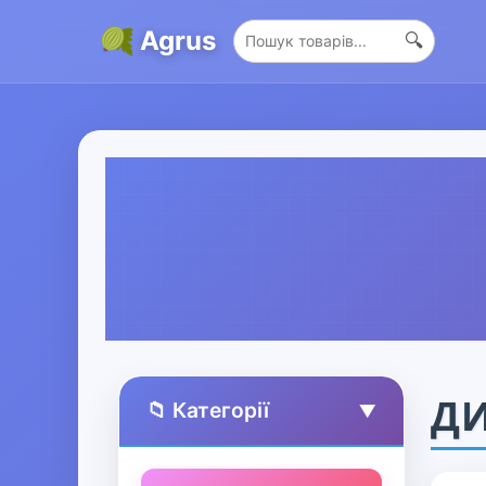
Agrus
🔍
ДИ
📁 Категорії
▲