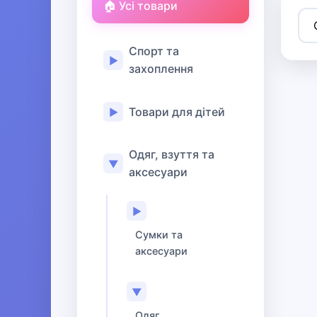
🏠 Усі товари
Спорт та
▶
захоплення
Товари для дітей
▶
Одяг, взуття та
▼
аксесуари
▶
Сумки та
аксесуари
▼
Одяг