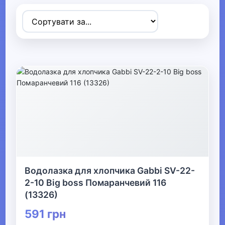
Товари для дітей
▶
Одяг, взуття та аксесуари
▼
▶
Сумки та аксесуари
▼
Одяг
Термобілизна
Водолазка для хлопчика Gabbi SV-22-
2-10 Big boss Помаранчевий 116
▼
(13326)
Дитячий одяг
591 грн