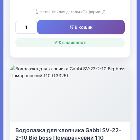
▶
👆 Натисніть для детальної інформації
Одяг для малюків
🛒 В кошик
Дитяча термобілизна
✅ Є в наявності
▶
Одяг для дівчаток
▼
Одяг для хлопчиків
▶
Джинси, штани,
шорти для хлопчиків
Водолазка для хлопчика Gabbi SV-22-
2-10 Big boss Помаранчевий 110