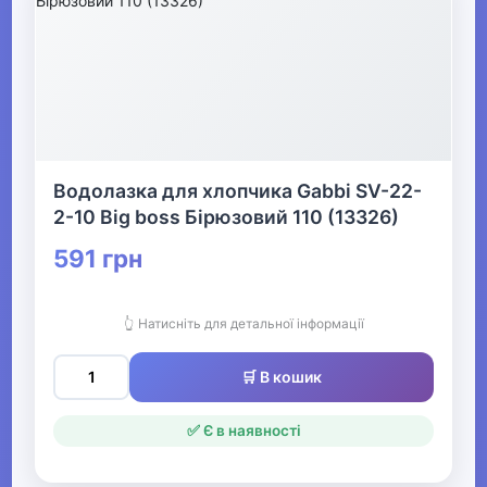
спортивні костюми
для хлопчиків
▶
Толстовки та
світшоти для
Водолазка для хлопчика Gabbi SV-22-
хлопчиків
2-10 Big boss Бірюзовий 110 (13326)
591 грн
▶
Шкарпетки та
колготи для
👆 Натисніть для детальної інформації
хлопчиків
🛒 В кошик
▶
✅ Є в наявності
Спідня білизна для
хлопчиків