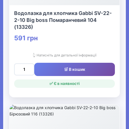
хлопчиків
Водолазка для хлопчика Gabbi SV-22-
▶
2-10 Big boss Помаранчевий 104
Одяг для хлопчиків
(13326)
591 грн
▼
Футболки та
👆 Натисніть для детальної інформації
сорочки для
хлопчиків
🛒 В кошик
Вишиванки для
✅ Є в наявності
хлопчиків
Поло для хлопчиків
Сорочки для
хлопчиків