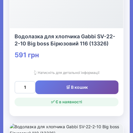
Водолазки для
хлопчиків
Футболки для
хлопчиків
Водолазка для хлопчика Gabbi SV-22-
Футболки з довгим
2-10 Big boss Бірюзовий 116 (13326)
рукавом
591 грн
Майки для
хлопчиків
👆 Натисніть для детальної інформації
▶
🛒 В кошик
Плавки та пляжний
✅ Є в наявності
одяг для хлопчиків
▶
Комплекти та