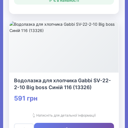
✅ Є в наявності
Білизна
▶
Жіночий одяг
▶
Спецодяг
▶
Водолазка для хлопчика Gabbi SV-22-
Прикраси
2-10 Big boss Синій 116 (13326)
591 грн
▶
Святкові вбрання та прикраси
👆 Натисніть для детальної інформації
▶