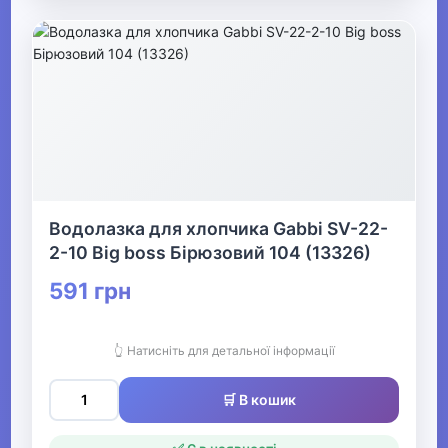
▶
Дитячі колготки та
шкарпетки
▶
Дитячі шапки, шарфи,
рукавички
Водолазка для хлопчика Gabbi SV-22-
2-10 Big boss Бірюзовий 104 (13326)
591 грн
Одяг для мисливців та рибалок
▶
👆 Натисніть для детальної інформації
Одяг для чоловіків
🛒 В кошик
▶