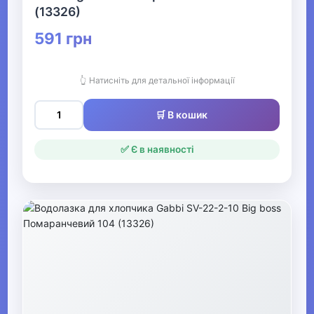
▶
(13326)
Кофти та светри для
591 грн
хлопчиків
👆 Натисніть для детальної інформації
▶
Піжами та домашній
🛒 В кошик
одяг для хлопчиків
✅ Є в наявності
▶
Комбінезони та
напівкомбінезони
для хлопчиків
▶
Класичні костюми
та піджаки для