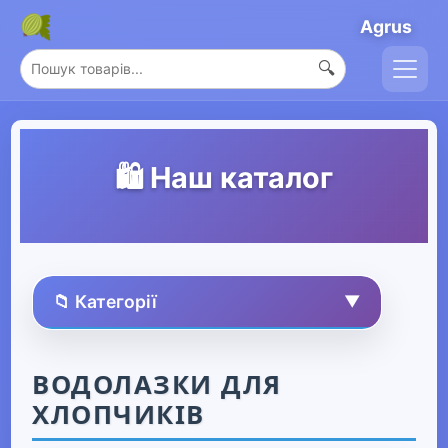
Agrus
🔍
🛍️ Наш каталог
📁 Категорії
▼
🏠 Усі товари
ВОДОЛАЗКИ ДЛЯ
ХЛОПЧИКІВ
Спорт та захоплення
▶