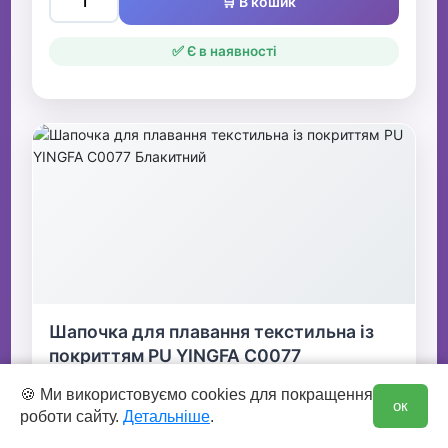
🛒 В кошик
✅ Є в наявності
Шапочка для плавання текстильна із
покриттям PU YINGFA C0077
Блакитний
0
🍪 Ми використовуємо cookies для покращення
ок
299 грн
роботи сайту.
Детальніше
.