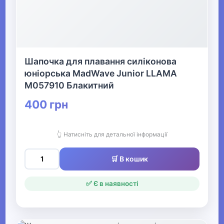
▶
Музичні інструменти та обладнання
▶
Шапочка для плавання силіконова
юніорська MadWave Junior LLAMA
Кінний спорт
M057910 Блакитний
400 грн
Товари для дітей
▶
👆 Натисніть для детальної інформації
Одяг, взуття та аксесуари
▶
🛒 В кошик
Офіс, школа, книги
▶
✅ Є в наявності