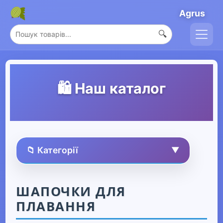
Agrus
🔍
🛍️ Наш каталог
📁 Категорії
▼
🏠 Усі товари
ШАПОЧКИ ДЛЯ
ПЛАВАННЯ
Спорт та захоплення
▼