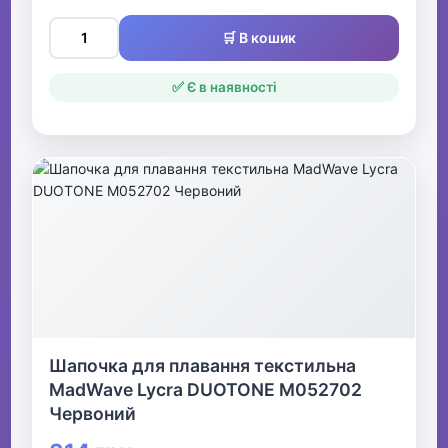
🛒 В кошик
✅ Є в наявності
Шапочка для плавання текстильна
MadWave Lycra DUOTONE M052702
Червоний