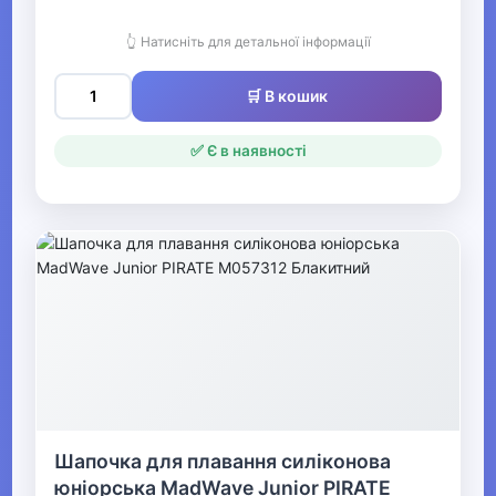
Спортивні аксесуари
👆 Натисніть для детальної інформації
Все для боксу Видалити
🛒 В кошик
▶
✅ Є в наявності
Фітнес та аеробіка
▶
Зимові види спорту
▶
Тренажери та спортивне
обладнання
Шапочка для плавання силіконова
▶
юніорська MadWave Junior PIRATE