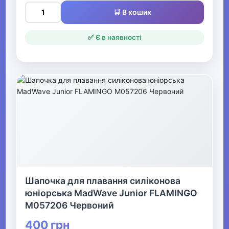
🛒 В кошик
✅ Є в наявності
Шапочка для плавання силіконова
юніорська MadWave Junior FLAMINGO
M057206 Червоний
400 грн