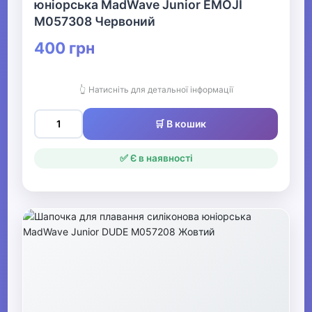
юніорська MadWave Junior EMOJI
M057308 Червоний
400 грн
👆 Натисніть для детальної інформації
🛒 В кошик
✅ Є в наявності