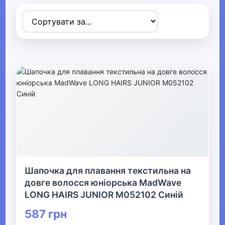
▼
Спортивні товари
▶
Ігрові види спорту
▶
Дайвінг
▶
Велосипеди та аксесуари
Шапочка для плавання текстильна на
довге волосся юніорська MadWave
LONG HAIRS JUNIOR M052102 Синій
Активні ігри Видалити
587 грн
▶