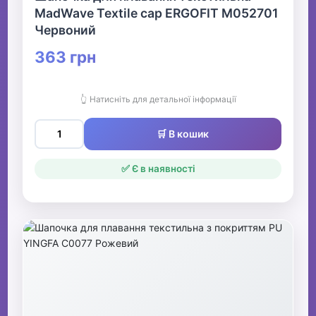
MadWave Textile cap ERGOFIT M052701
Червоний
363 грн
👆 Натисніть для детальної інформації
🛒 В кошик
✅ Є в наявності