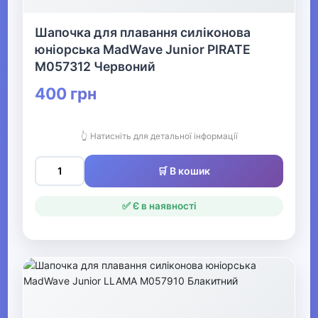
▶
Електротранспорт
Шапочка для плавання силіконова
юніорська MadWave Junior PIRATE
Фітнес та аеробіка Видалити
M057312 Червоний
400 грн
▶
Все для більярду
👆 Натисніть для детальної інформації
▶
🛒 В кошик
Аксесуари для спортивного
харчування
✅ Є в наявності
▶
Активний відпочинок, туризм та
хобі