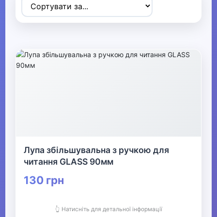
▶
Спортивні товари
▼
Активний відпочинок, туризм та
хобі
▶
Радіокеровані моделі
Лупа збільшувальна з ручкою для
▶
читання GLASS 90мм
Туризм та кемпінг
130 грн
▶
👆 Натисніть для детальної інформації
Аксесуари для активного