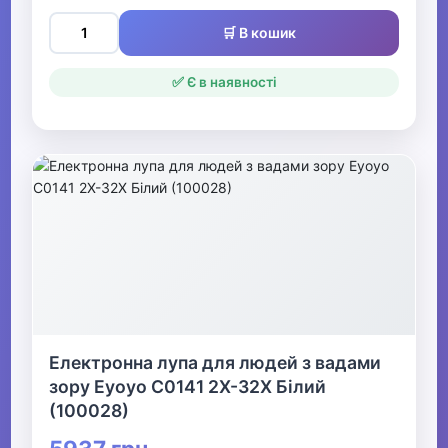
відпочинку та туризму
🛒 В кошик
▼
✅ Є в наявності
Оптичні прилади
Біноклі
Телескопи
Домашні планетарії
Мікроскопи
Підзорні труби
Електронна лупа для людей з вадами
Аксесуари для оптики
зору Eyoyo C0141 2X-32X Білий
(100028)
Збільшувальне скло