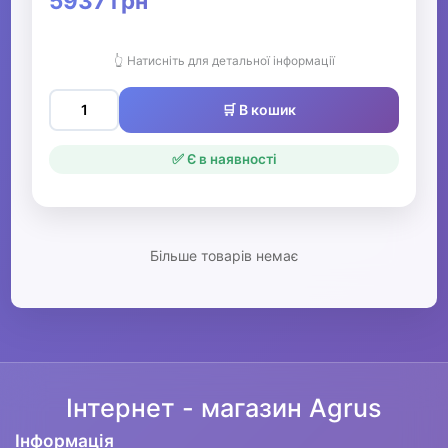
5937 грн
Рації
👆 Натисніть для детальної інформації
▶
🛒 В кошик
Рибалка
✅ Є в наявності
▶
Мультинструменти, ножі,
точила та аксесуари
Більше товарів немає
▶
Човни та аксесуари
Металошукачі
Інтернет - магазин Agrus
▶
Інформація