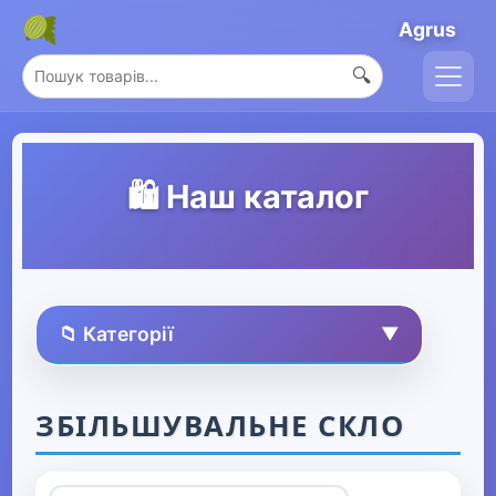
Agrus
🔍
🛍️ Наш каталог
📁 Категорії
▼
🏠 Усі товари
ЗБІЛЬШУВАЛЬНЕ СКЛО
Спорт та захоплення
▼