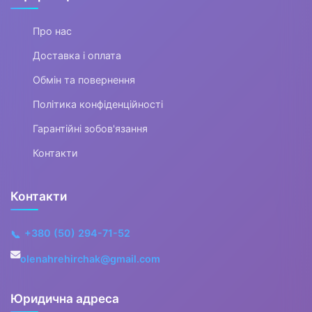
Музичні інструменти та обладнання
Про нас
▶
Доставка і оплата
Кінний спорт
Обмін та повернення
Політика конфіденційності
Гарантійні зобов'язання
Товари для дітей
▶
Контакти
Одяг, взуття та аксесуари
▶
Контакти
Офіс, школа, книги
▶
+380 (50) 294-71-52
📞
olenahrehirchak@gmail.com
Юридична адреса