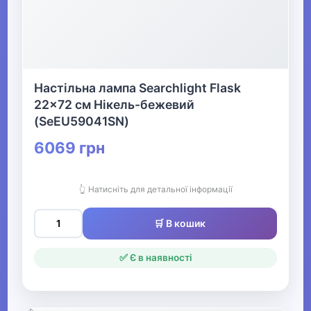
Настільна лампа Searchlight Flask
22x72 см Нікель-бежевий
(SeEU59041SN)
6069 грн
👆 Натисніть для детальної інформації
🛒 В кошик
✅ Є в наявності