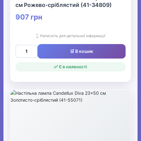
см Рожево-сріблястий (41-34809)
907 грн
👆 Натисніть для детальної інформації
🛒 В кошик
✅ Є в наявності