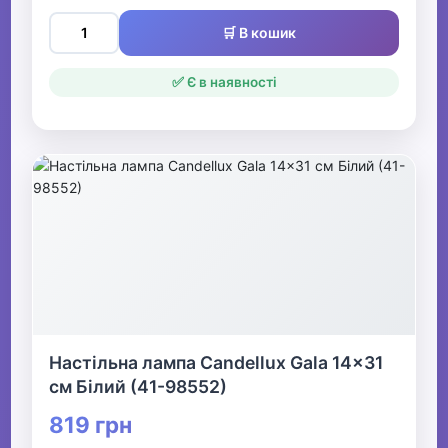
🛒 В кошик
✅ Є в наявності
Настільна лампа Candellux Gala 14x31
см Білий (41-98552)
819 грн