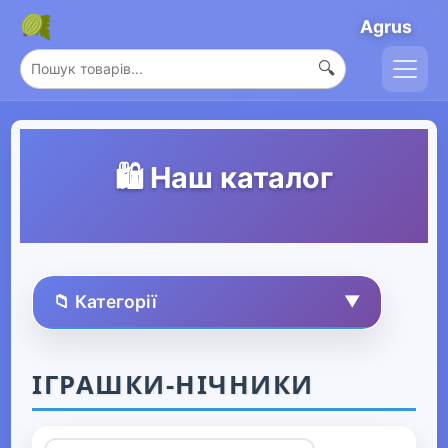
Agrus
🔍
🛍️ Наш каталог
📁 Категорії
▼
🏠 Усі товари
ІГРАШКИ-НІЧНИКИ
Спорт та захоплення
▶