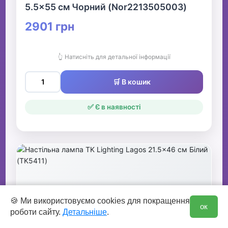
5.5x55 см Чорний (Nor2213505003)
2901 грн
👆 Натисніть для детальної інформації
🛒 В кошик
✅ Є в наявності
0
🍪 Ми використовуємо cookies для покращення
ок
роботи сайту.
Детальніше
.