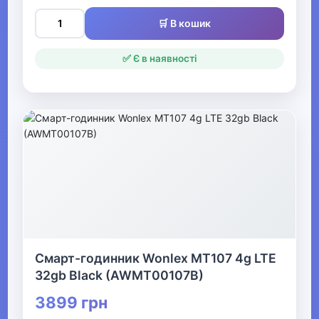
Манежі
🛒 В кошик
Парти
✅ Є в наявності
Дитячі ліжечка
Мобілі
Комоди та пеленатори
Аксесуари для дитячих меблів
Шафи до дитячої кімнати
Радіоняні
Іграшки-нічники
Смарт-годинник Wonlex MT107 4g LTE
32gb Black (AWMT00107B)
Дитячі стільці
3899 грн
Ящики для іграшок