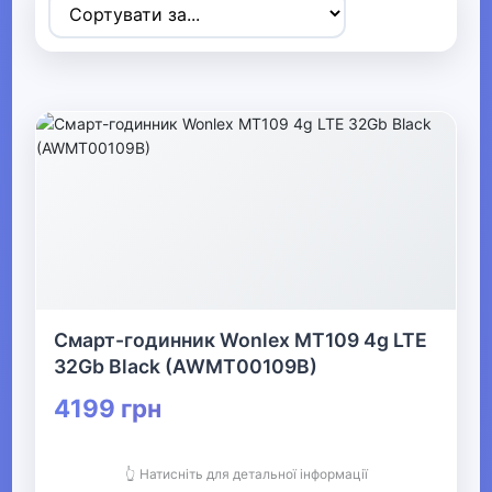
Товари для дітей
▼
▶
Коляски та автокрісла
▶
Прогулянки та активний відпочинок
▶
Дитячі іграшки
Смарт-годинник Wonlex MT109 4g LTE
32Gb Black (AWMT00109B)
▼
4199 грн
Дитяча кімната
👆 Натисніть для детальної інформації