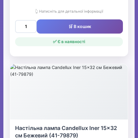
👆 Натисніть для детальної інформації
🛒 В кошик
✅ Є в наявності
Настільна лампа Candellux Iner 15x32
см Бежевий (41-79879)