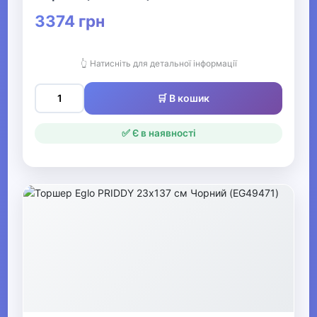
3374 грн
Одяг, взуття та аксесуари
▶
👆 Натисніть для детальної інформації
Офіс, школа, книги
▶
🛒 В кошик
✅ Є в наявності