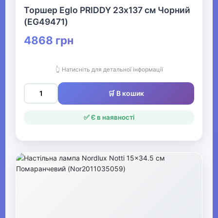
Торшер Eglo PRIDDY 23х137 см Чорний
(EG49471)
4868 грн
👆 Натисніть для детальної інформації
🛒 В кошик
✅ Є в наявності