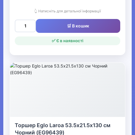
Мольберти дитячі
👆 Натисніть для детальної інформації
Дошки для малювання
🛒 В кошик
Столи для творчості
✅ Є в наявності
Дитяча безпека
▶
Для найменших
Гігієна та догляд за дитиною
▶
Товари для мам
Торшер Eglo Laroa 53.5х21.5х130 см
Конструктори LEGO
Чорний (EG96439)