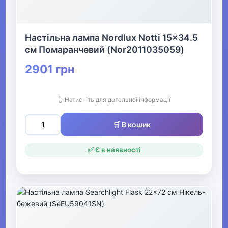
Настільна лампа Nordlux Notti 15x34.5
см Помаранчевий (Nor2011035059)
2901 грн
👆 Натисніть для детальної інформації
🛒 В кошик
✅ Є в наявності