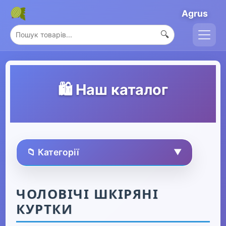
Agrus
🔍
🛍️ Наш каталог
📁 Категорії
▼
🏠 Усі товари
ЧОЛОВІЧІ ШКІРЯНІ
КУРТКИ
Спорт та захоплення
▶