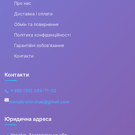
Про нас
Одяг для мисливців та рибалок
Доставка і оплата
▼
Обмін та повернення
Одяг для чоловіків
Політика конфіденційності
Гарантійні зобов'язання
▼
Контакти
Чоловічий верхній одяг
Контакти
▼
Чоловічі куртки
+380 (50) 294-71-52
📞
Чоловічі бомбери
olenahrehirchak@gmail.com
Чоловічі ветровки
Юридична адреса
Чоловічі зимові
куртки
Україна, Закарпатська обл.