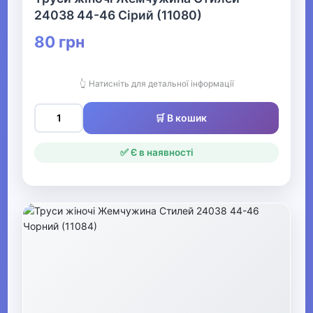
24038 44-46 Сірий (11080)
Аксесуари для нижньої
білизни
80 грн
▶
👆 Натисніть для детальної інформації
Спідня білизна для
🛒 В кошик
чоловіків
✅ Є в наявності
▶
Купальники та пляжний
одяг
Чоловічі пляжні шорти та
плавки
▶
Жіночий нічний та