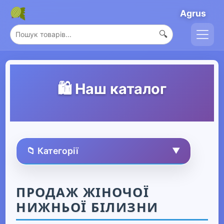
Agrus
🔍
🛍️ Наш каталог
📁 Категорії
▼
🏠 Усі товари
ПРОДАЖ ЖІНОЧОЇ
НИЖНЬОЇ БІЛИЗНИ
Спорт та захоплення
▶