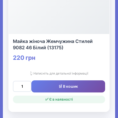
Офіс, школа, книги
▶
Майка жіноча Жемчужина Стилей
9082 46 Білий (13175)
220 грн
👆 Натисніть для детальної інформації
🛒 В кошик
✅ Є в наявності