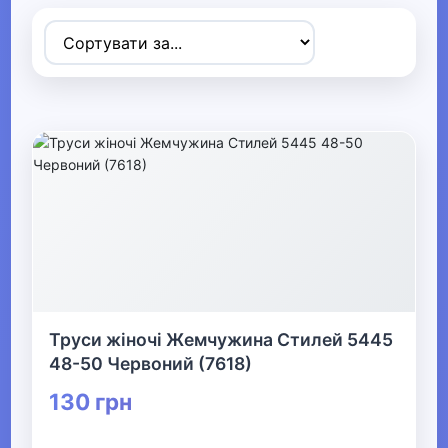
Товари для дітей
▶
Одяг, взуття та аксесуари
▼
▶
Сумки та аксесуари
▼
Одяг
Термобілизна
Труси жіночі Жемчужина Стилей 5445
48-50 Червоний (7618)
▶
130 грн
Дитячий одяг