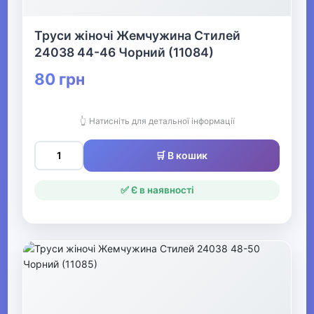
домашній одяг
Труси жіночі Жемчужина Стилей
24038 44-46 Чорний (11084)
▶
Жіночі панчішно-
80 грн
шкарпеткові вироби
👆 Натисніть для детальної інформації
▶
Чоловічі шкарпетки та
🛒 В кошик
гетри
✅ Є в наявності
▶
Чоловічий нічний та
домашній одяг
▶