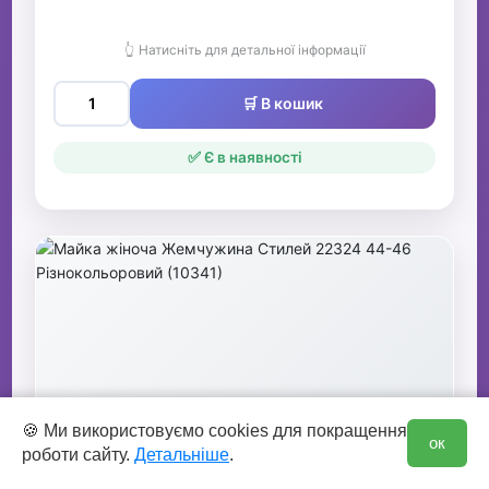
👆 Натисніть для детальної інформації
🛒 В кошик
✅ Є в наявності
0
🍪 Ми використовуємо cookies для покращення
ок
роботи сайту.
Детальніше
.
Майка жіноча Жемчужина Стилей