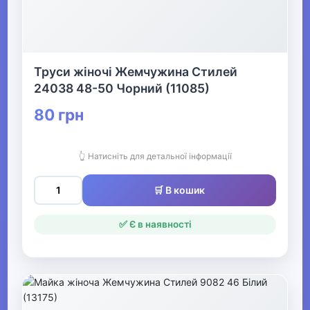
Жіночий одяг
▶
Труси жіночі Жемчужина Стилей
Спецодяг
24038 48-50 Чорний (11085)
80 грн
▶
Прикраси
👆 Натисніть для детальної інформації
▶
🛒 В кошик
Святкові вбрання та прикраси
✅ Є в наявності
▶
Взуття
Все для пляжу