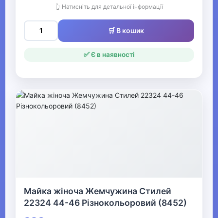
👆 Натисніть для детальної інформації
Одяг для мисливців та рибалок
▶
🛒 В кошик
Одяг для чоловіків
✅ Є в наявності
▼
Білизна
▼
Продаж жіночої нижньої
білизни
Жіноча коригуюча
білизна
Майка жіноча Жемчужина Стилей
22324 44-46 Різнокольоровий (8452)
Жіночі бюстгальтери