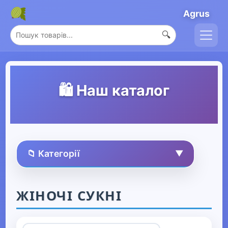
Agrus
🔍
🛍️ Наш каталог
📁 Категорії
▼
🏠 Усі товари
ЖІНОЧІ СУКНІ
Спорт та захоплення
▶