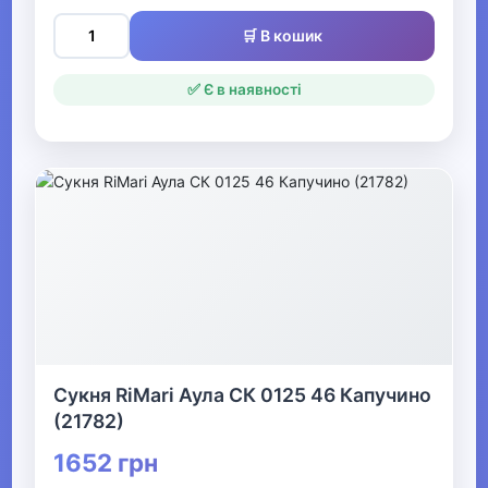
Одяг для мисливців та рибалок
🛒 В кошик
▶
✅ Є в наявності
Одяг для чоловіків
▶
Білизна
▼
Жіночий одяг
▶
Сукня RiMari Аула СК 0125 46 Капучино
Жіночий верхній одяг
(21782)
1652 грн
▶