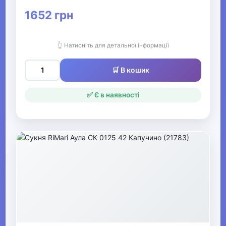
▶
1652 грн
Жіночі футболки та
майки
👆 Натисніть для детальної інформації
▶
🛒 В кошик
Жіночі костюми та
жакети
✅ Є в наявності
▼
Жіночі сукні, сарафани та
спідниці
Жіночі сарафани
Жіночі туніки
Жіночі спідниці