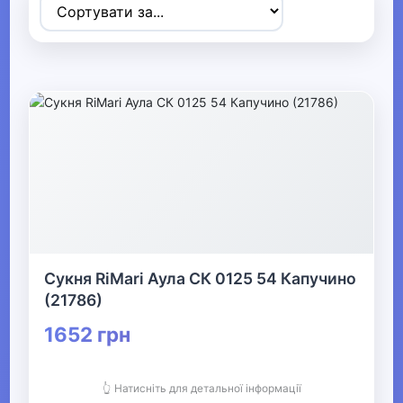
Товари для дітей
▶
Одяг, взуття та аксесуари
▼
▶
Сумки та аксесуари
▼
Одяг
Сукня RiMari Аула СК 0125 54 Капучино
Термобілизна
(21786)
1652 грн
▶
Дитячий одяг
👆 Натисніть для детальної інформації