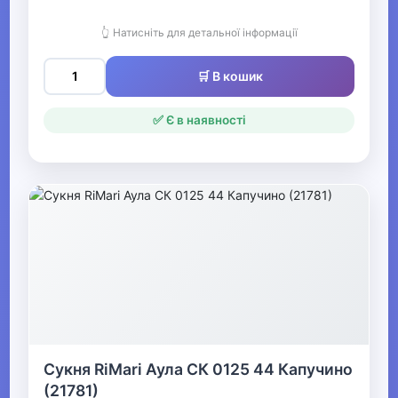
Жіночі худі, толстовки та
светри
👆 Натисніть для детальної інформації
🛒 В кошик
▶
Жіночий гірськолижний
✅ Є в наявності
одяг
▶
Жіночі джинси, штани,
шорти
▶
Жіночі блузки та сорочки
Жіночі вишиванки
Сукня RiMari Аула СК 0125 44 Капучино
(21781)