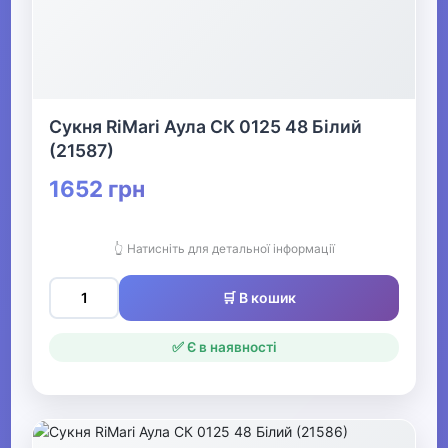
Сукня RiMari Аула СК 0125 48 Білий
(21587)
1652 грн
👆 Натисніть для детальної інформації
🛒 В кошик
✅ Є в наявності