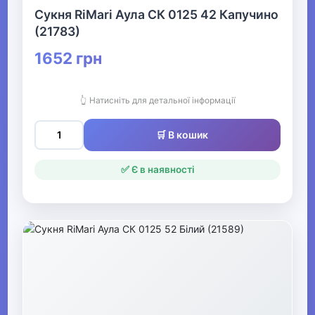
Сукня RiMari Аула СК 0125 42 Капучино
Жіночі сукні
(21783)
1652 грн
▶
Жіночий спортивний одяг
👆 Натисніть для детальної інформації
Жіночі комбінезони
🛒 В кошик
▶
✅ Є в наявності
Весільний одяг
▶
Спецодяг
▶