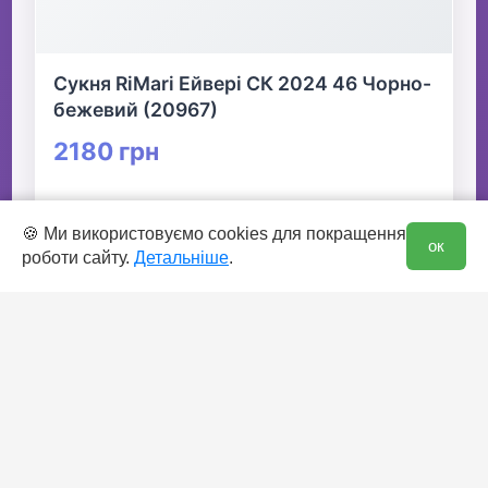
Сукня RiMari Ейвері СК 2024 46 Чорно-
бежевий (20967)
2180 грн
👆 Натисніть для детальної інформації
0
🍪 Ми використовуємо cookies для покращення
ок
роботи сайту.
Детальніше
.
🛒 В кошик
✅ Є в наявності