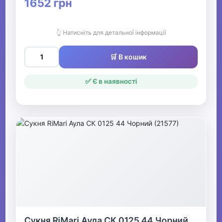
1652 грн
👆 Натисніть для детальної інформації
🛒 В кошик
✅ Є в наявності
Сукня RiMari Аула СК 0125 44 Чорний