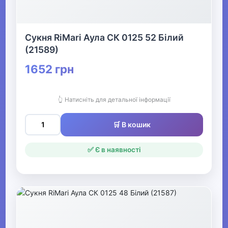
Прикраси
Сукня RiMari Аула СК 0125 52 Білий
▶
(21589)
Святкові вбрання та прикраси
1652 грн
▶
👆 Натисніть для детальної інформації
Взуття
🛒 В кошик
Все для пляжу
✅ Є в наявності
Офіс, школа, книги
▶