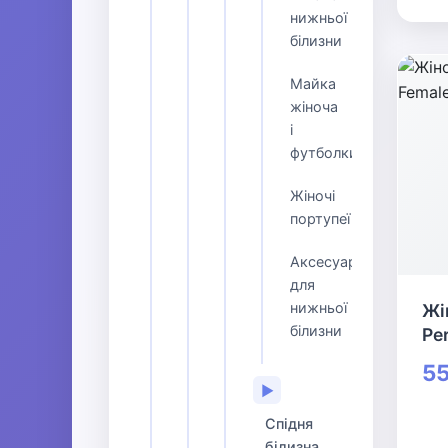
нижньої
білизни
Майка
жіноча
і
футболки
Жіночі
портупеї
Аксесуари
для
нижньої
Жі
білизни
Pe
55
▶
Спідня
білизна