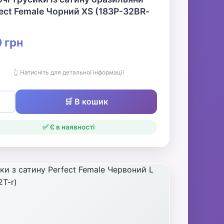
ect Female Чорний XS (183P-32BR-
 грн
👆 Натисніть для детальної інформації
🛒 В кошик
✅ Є в наявності