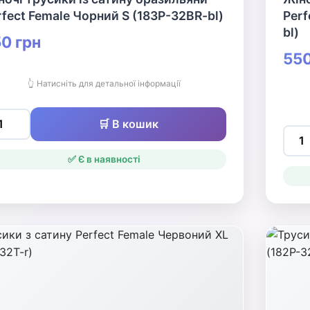
rfect Female Чорний S (183P-32BR-bl)
Perf
bl)
0 грн
550
👆 Натисніть для детальної інформації
🛒 В кошик
✅ Є в наявності