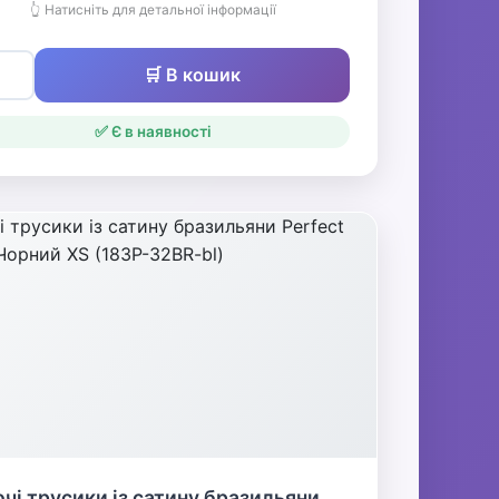
👆 Натисніть для детальної інформації
🛒 В кошик
✅ Є в наявності
чі трусики із сатину бразильяни