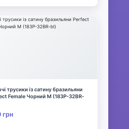
чі трусики із сатину бразильяни
ect Female Чорний M (183P-32BR-
 грн