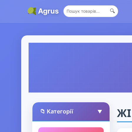
Agrus
🔍
ЖІ
📁 Категорії
▲