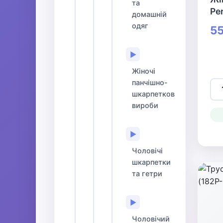
та
Pe
домашній
одяг
55
▶
Жіночі
панчішно-
шкарпеткові
вироби
▶
Чоловічі
шкарпетки
та гетри
▶
Чоловічий