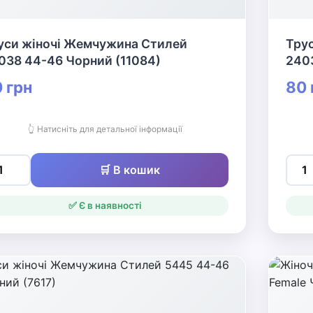
уси жіночі Жемчужина Стилей
Тру
038 44-46 Чорний (11084)
2403
 грн
80 
👆 Натисніть для детальної інформації
🛒 В кошик
✅ Є в наявності