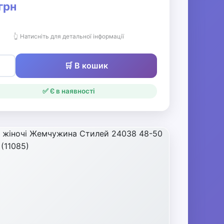
грн
👆 Натисніть для детальної інформації
🛒 В кошик
✅ Є в наявності