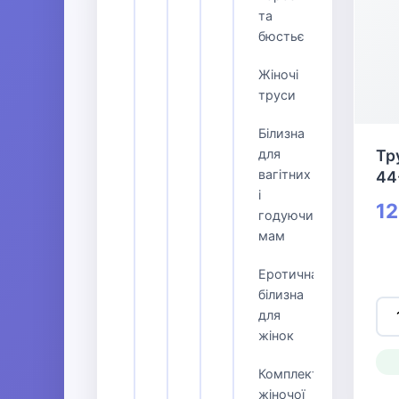
та
бюстьє
Жіночі
труси
Білизна
для
Тр
вагітних
44
і
12
годуючих
мам
Еротична
білизна
для
жінок
Комплекти
жіночої