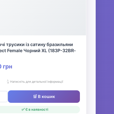
чі трусики із сатину бразильяни
ect Female Чорний XL (183P-32BR-
 грн
👆 Натисніть для детальної інформації
🛒 В кошик
✅ Є в наявності