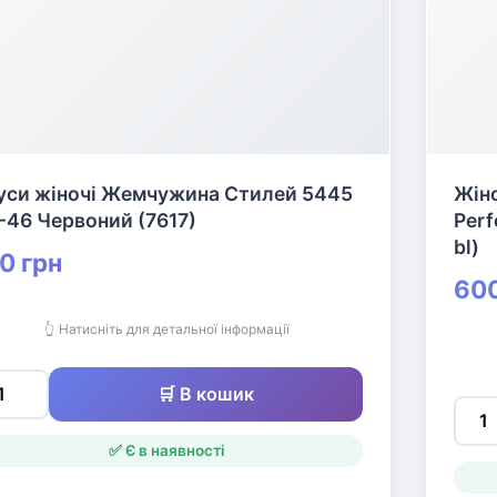
уси жіночі Жемчужина Стилей 5445
Жіно
-46 Червоний (7617)
Perf
bl)
0 грн
600
👆 Натисніть для детальної інформації
🛒 В кошик
✅ Є в наявності