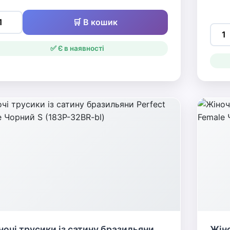
🛒 В кошик
✅ Є в наявності
ночі трусики із сатину бразильяни
Жіно