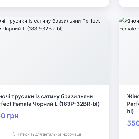
ночі трусики із сатину бразильяни
Жіно
rfect Female Чорний L (183P-32BR-bl)
Perf
bl)
0 грн
550
👆 Натисніть для детальної інформації