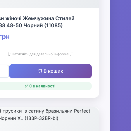
си жіночі Жемчужина Стилей
8 48-50 Чорний (11085)
грн
👆 Натисніть для детальної інформації
🛒 В кошик
✅ Є в наявності