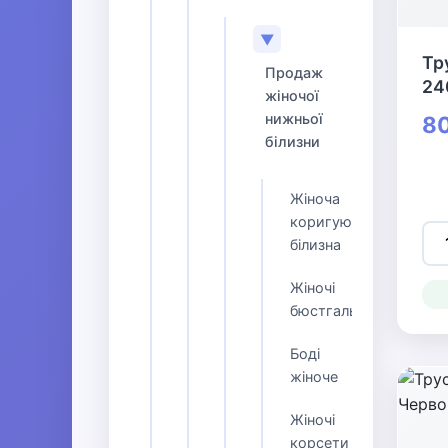
▼
Тр
Продаж
24
жіночої
нижньої
80
білизни
Жіноча
коригуюча
білизна
Жіночі
бюстгальтери
Боді
жіноче
Жіночі
корсети