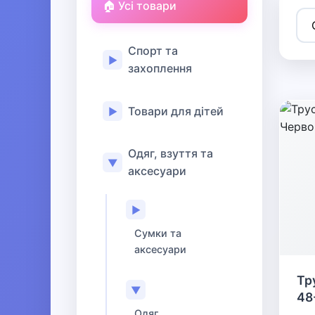
🏠 Усі товари
Спорт та
▶
захоплення
Товари для дітей
▶
Одяг, взуття та
▼
аксесуари
▶
Сумки та
аксесуари
Тр
▼
48
Одяг