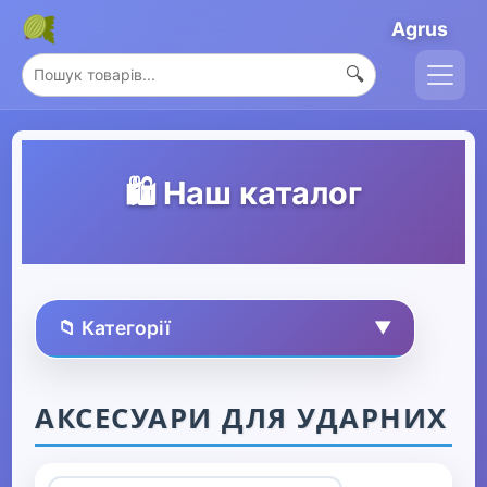
Agrus
🔍
🛍️ Наш каталог
📁 Категорії
▼
🏠 Усі товари
АКСЕСУАРИ ДЛЯ УДАРНИХ
Спорт та захоплення
▼