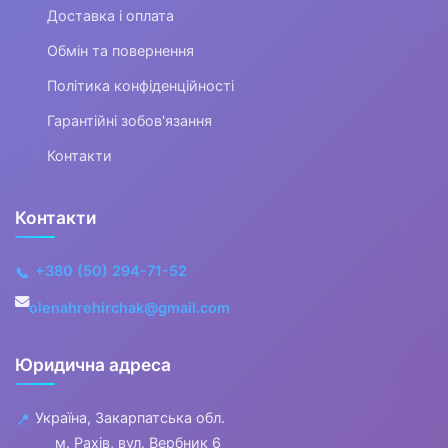
▶
Доставка і оплата
Клавішні інструменти
Обмін та повернення
Політика конфіденційності
▼
Гарантійні зобов'язання
Ударні інструменти
Контакти
Електронні ударні
Контакти
Перкусія
+380 (50) 294-71-52
📞
Аксесуари для ударних
olenahrehirchak@gmail.com
Стійки
Пластики
Юридична адреса
Палички для ударних
Україна, Закарпатська обл.
📍
м. Рахів, вул. Вербник 6
Педи