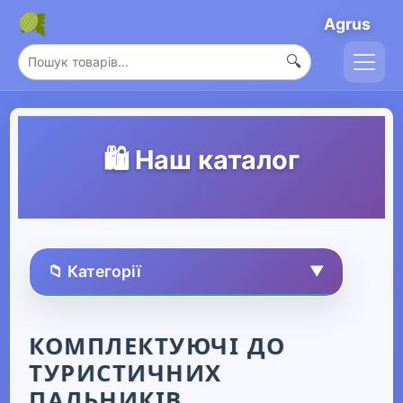
Agrus
🔍
🛍️ Наш каталог
📁 Категорії
▼
🏠 Усі товари
КОМПЛЕКТУЮЧІ ДО
ТУРИСТИЧНИХ
Спорт та захоплення
▼
ПАЛЬНИКІВ