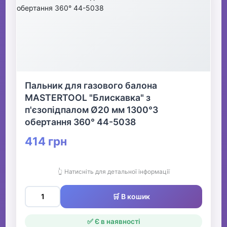
Пальник для газового балона
MASTERTOOL "Блискавка" з
п'єзопідпалом Ø20 мм 1300°З
обертання 360° 44-5038
414 грн
👆 Натисніть для детальної інформації
🛒 В кошик
✅ Є в наявності