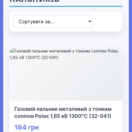
▶
Спортивні товари
▼
Активний відпочинок, туризм та
хобі
▶
Радіокеровані моделі
▼
Туризм та кемпінг
Газовий пальник металевий з тонким
соплом Polax 1,65 кВ 1300°C (32-041)
Намети та аксесуари
184 грн