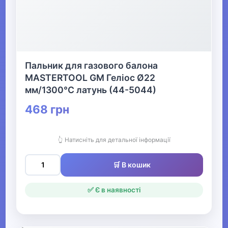
Кінний спорт
Товари для дітей
▶
Пальник для газового балона
MASTERTOOL GM Геліос Ø22
Одяг, взуття та аксесуари
▶
мм/1300°С латунь (44-5044)
468 грн
Офіс, школа, книги
▶
👆 Натисніть для детальної інформації
🛒 В кошик
✅ Є в наявності