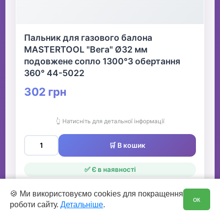
Пальник для газового балона
MASTERTOOL "Вега" Ø32 мм
подовжене сопло 1300°З обертання
360° 44-5022
302 грн
👆 Натисніть для детальної інформації
🛒 В кошик
✅ Є в наявності
0
🍪 Ми використовуємо cookies для покращення
ок
роботи сайту.
Детальніше
.