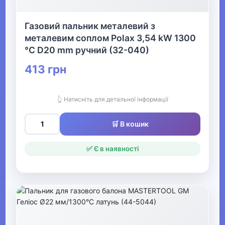
Рибалка
Газовий пальник металевий з
металевим соплом Polax 3,54 kW 1300
▶
°C D20 mm ручний (32-040)
Мультинструменти, ножі,
точила та аксесуари
413 грн
▶
👆 Натисніть для детальної інформації
Човни та аксесуари
🛒 В кошик
Металошукачі
✅ Є в наявності
▶
Музичні інструменти та обладнання
▶