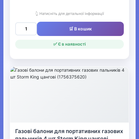
Туристичні рюкзаки та
гермомішки
👆 Натисніть для детальної інформації
Спальні мішки
🛒 В кошик
Туристичні килимки
✅ Є в наявності
Складні меблі
Термопродукція
Мангали, барбекю, гриль
Біотуалети та аксесуари
Надувні меблі та аксесуари
Газові балони та
комплектуючі
Газові балони для портативних газових
Комплектуючі до
пальників 4 шт Storm King цангові