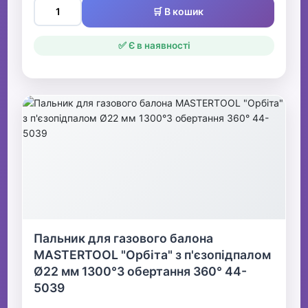
🛒 В кошик
✅ Є в наявності
Пальник для газового балона
MASTERTOOL "Орбіта" з п'єзопідпалом
Ø22 мм 1300°З обертання 360° 44-
5039