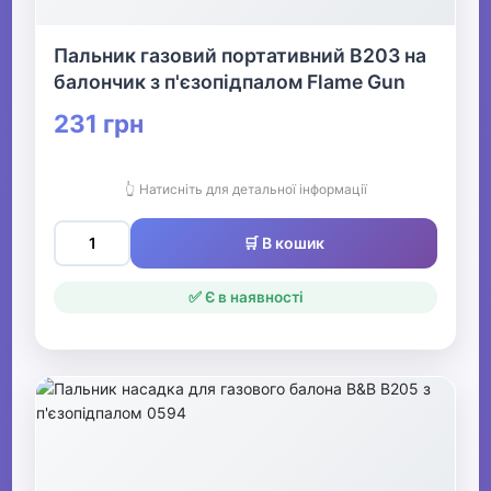
Пальник газовий портативний B203 на
балончик з п'єзопідпалом Flame Gun
231 грн
👆 Натисніть для детальної інформації
🛒 В кошик
✅ Є в наявності