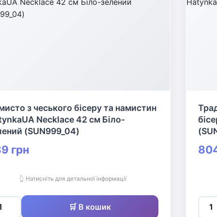
мисто з чеського бісеру та намистин
Трад
tynkaUA Necklace 42 см Біло-
бісе
лений (SUN999_04)
(SU
9 грн
804
👆 Натисніть для детальної інформації
🛒 В кошик