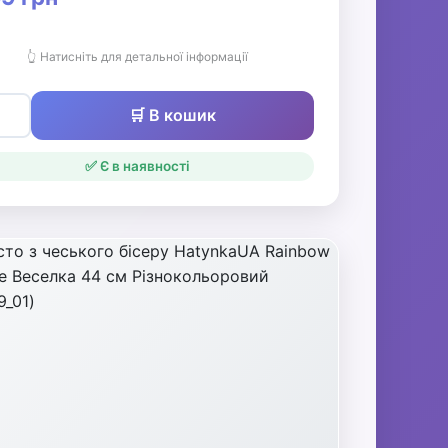
👆 Натисніть для детальної інформації
🛒 В кошик
✅ Є в наявності