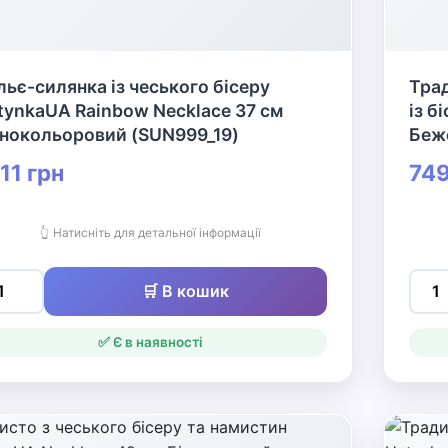
льє-силянка із чеського бісеру
Трад
tynkaUA Rainbow Necklace 37 см
із б
знокольоровий (SUN999_19)
Беж
11 грн
749
👆 Натисніть для детальної інформації
🛒 В кошик
✅ Є в наявності