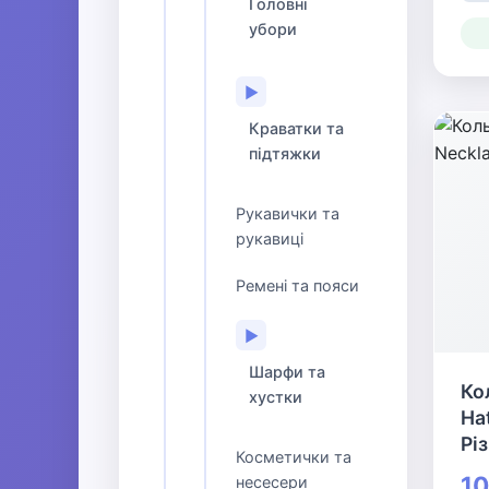
Головні
убори
▶
Краватки та
підтяжки
Рукавички та
рукавиці
Ремені та пояси
▶
Шарфи та
Ко
хустки
Ha
Рі
Косметички та
10
несесери