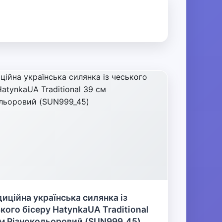
иційна українська силянка із
кого бісеру HatynkaUA Traditional
м Різнокольоровий (SUN999_45)