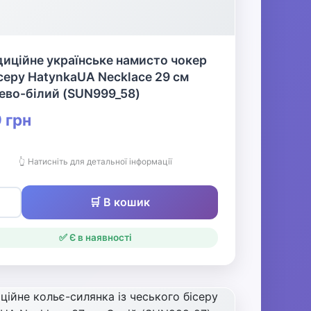
иційне українське намисто чокер
ісеру HatynkaUA Necklace 29 см
ево-білий (SUN999_58)
 грн
👆 Натисніть для детальної інформації
🛒 В кошик
✅ Є в наявності