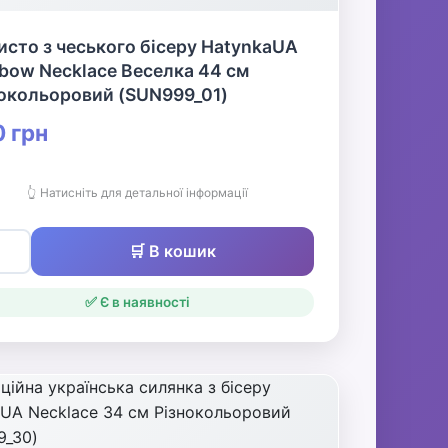
сто з чеського бісеру HatynkaUA
bow Necklace Веселка 44 см
нокольоровий (SUN999_01)
 грн
👆 Натисніть для детальної інформації
🛒 В кошик
✅ Є в наявності