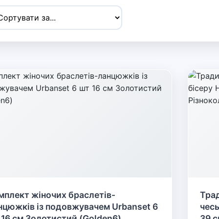
мплект жіночих браслетів-
Трад
нцюжків із подовжувачем Urbanset 6
чесь
 16 см Золотистий (Golden6)
39 с