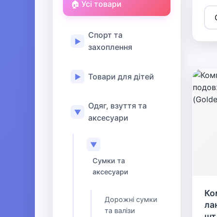
🏠 Усі товари
Спорт та
▶
захоплення
Товари для дітей
▶
Одяг, взуття та
▼
аксесуари
▼
Сумки та
аксесуари
Ко
Дорожні сумки
ла
та валізи
шт