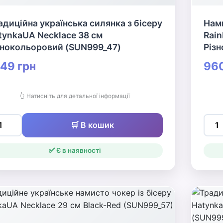
адиційна українська силянка з бісеру
Нами
tynkaUA Necklace 38 см
Rain
знокольоровий (SUN999_47)
Різ
49 грн
960
👆 Натисніть для детальної інформації
🛒 В кошик
✅ Є в наявності