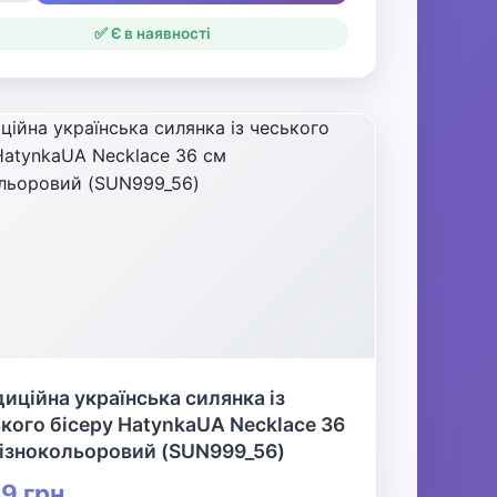
✅ Є в наявності
иційна українська силянка із
кого бісеру HatynkaUA Necklace 36
Різнокольоровий (SUN999_56)
9 грн