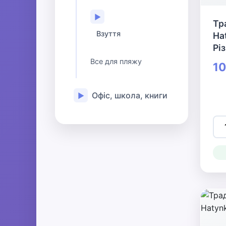
▶
Тр
Взуття
Ha
Рі
Все для пляжу
10
Офіс, школа, книги
▶