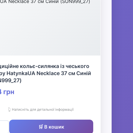
иційне кольє-силянка із чеського
ру HatynkaUA Necklace 37 см Синій
N999_27)
 грн
👆 Натисніть для детальної інформації
🛒 В кошик