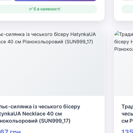
✅ Є в наявності
льє-силянка із чеського бісеру
Трад
tynkaUA Necklace 40 см
чесь
знокольоровий (SUN999_17)
см 
67 грн
135