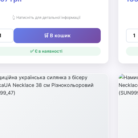
👆 Натисніть для детальної інформації
🛒 В кошик
✅ Є в наявності