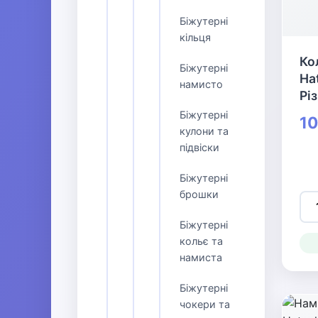
Біжутерні
кільця
Ко
Біжутерні
Ha
намисто
Рі
Біжутерні
10
кулони та
підвіски
Біжутерні
брошки
Біжутерні
кольє та
намиста
Біжутерні
чокери та