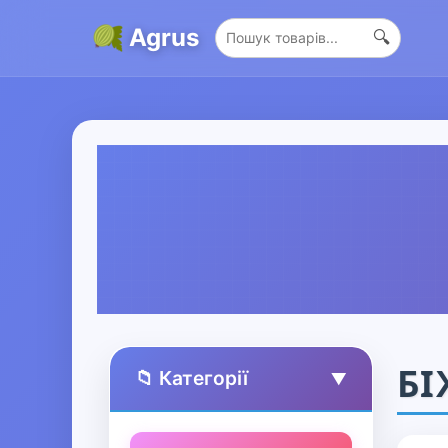
Agrus
🔍
БІ
📁 Категорії
▲