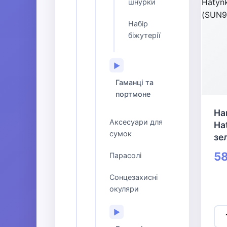
шнурки
Набір
біжутерії
▶
Гаманці та
портмоне
На
Аксесуари для
Ha
сумок
зе
58
Парасолі
Сонцезахисні
окуляри
▶