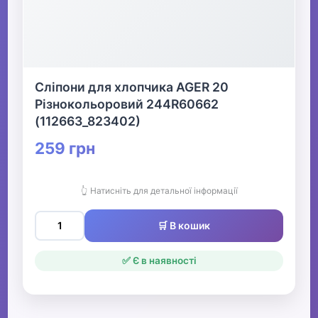
▶
Взуття для дівчаток
Сліпони для хлопчика AGER 20
Різнокольоровий 244R60662
▶
(112663_823402)
Чоловіче взуття
259 грн
Все для пляжу
👆 Натисніть для детальної інформації
🛒 В кошик
Офіс, школа, книги
▶
✅ Є в наявності