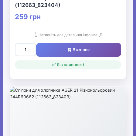
Взуття для хлопчиків
(112663_823404)
259 грн
▼
Кросівки та кеди
👆 Натисніть для детальної інформації
для хлопчиків
🛒 В кошик
Кросівки для
хлопчиків
✅ Є в наявності
Кеди для хлопчиків
Бутси та борцівки
для хлопчиків
Сліпони для
хлопчиків
▶