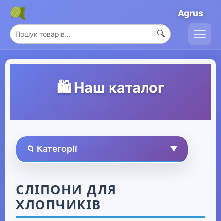
Agrus
🔍
🛍️ Наш каталог
📁 Категорії
▼
🏠 Усі товари
СЛІПОНИ ДЛЯ
ХЛОПЧИКІВ
Спорт та захоплення
▶