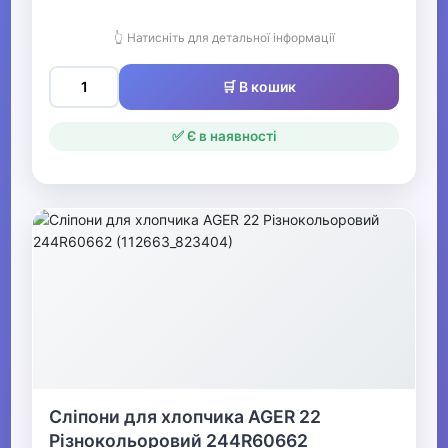
Святкові вбрання та прикраси
👆 Натисніть для детальної інформації
▼
🛒 В кошик
Взуття
✅ Є в наявності
Засоби для догляду за взуттям
Аксесуари для взуття
▶
Жіноче взуття
▼
Дитяче взуття
Сліпони для хлопчика AGER 22
▼
Різнокольоровий 244R60662