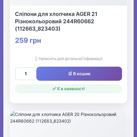
Черевики та чоботи
Сліпони для хлопчика AGER 21
для хлопчиків
Різнокольоровий 244R60662
(112663_823403)
▶
259 грн
Мокасини та туфлі
для хлопчиків
👆 Натисніть для детальної інформації
Босоніжки та сандалі
🛒 В кошик
для хлопчиків
▶
✅ Є в наявності
Кроки та шльопанці
для хлопчиків
Чешки для хлопчиків
Тапочки для хлопчиків