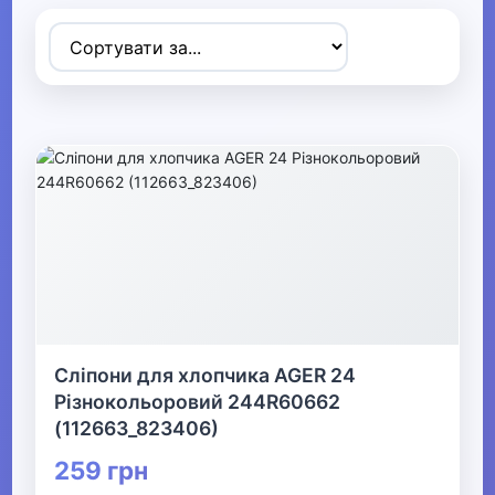
Товари для дітей
▶
Одяг, взуття та аксесуари
▼
▶
Сумки та аксесуари
▶
Одяг
▶
Сліпони для хлопчика AGER 24
Різнокольоровий 244R60662
Прикраси
(112663_823406)
259 грн
▶