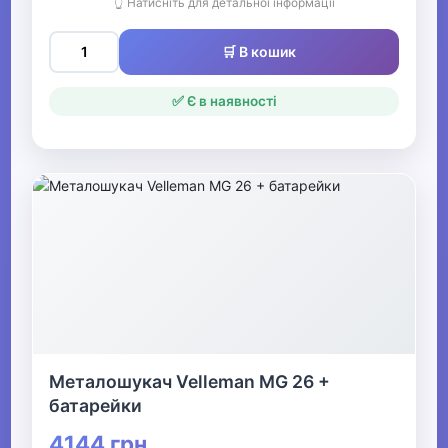
👆 Натисніть для детальної інформації
🛒 В кошик
✅ Є в наявності
Металошукач Velleman MG 26 +
батарейки
4144 грн