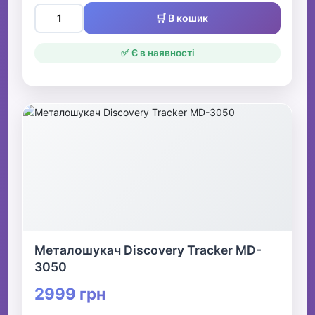
🛒 В кошик
✅ Є в наявності
Металошукач Discovery Tracker MD-
3050
2999 грн