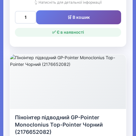
👆 Натисніть для детальної інформації
відпочинку та туризму
🛒 В кошик
▶
✅ Є в наявності
Оптичні прилади
Рації
▶
Рибалка
▶
Мультинструменти, ножі,
точила та аксесуари
Піноінтер підводний GP-Pointer
Monoclonius Top-Pointer Чорний
▶
(2176652082)