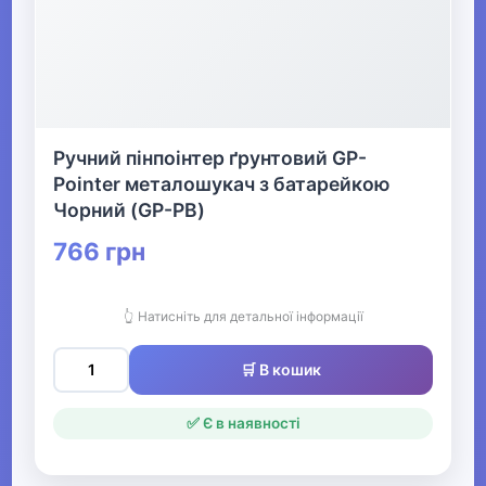
Ручний пінпоінтер ґрунтовий GP-
Pointer металошукач з батарейкою
Чорний (GP-PB)
766 грн
👆 Натисніть для детальної інформації
🛒 В кошик
✅ Є в наявності