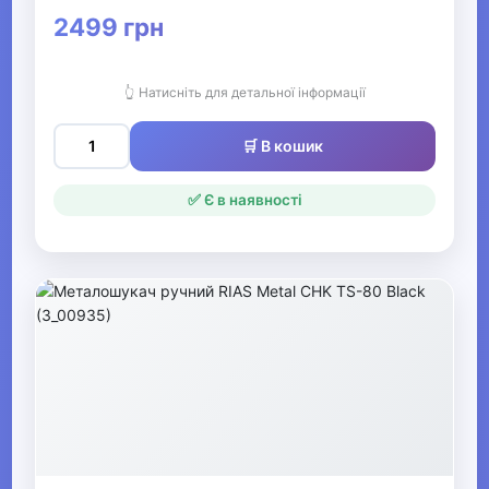
Човни та аксесуари
2499 грн
Металошукачі
👆 Натисніть для детальної інформації
▶
🛒 В кошик
Музичні інструменти та обладнання
✅ Є в наявності
▶
Кінний спорт
Товари для дітей
▶
Одяг, взуття та аксесуари
▶
Офіс, школа, книги
▶