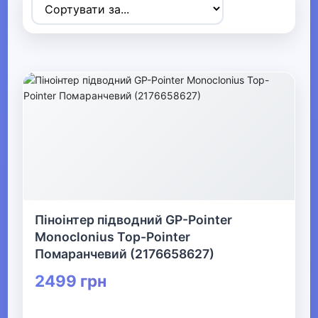
▶
Спортивні товари
▼
Активний відпочинок, туризм та
хобі
▶
Радіокеровані моделі
Піноінтер підводний GP-Pointer
▶
Monoclonius Top-Pointer
Туризм та кемпінг
Помаранчевий (2176658627)
2499 грн
▶
Аксесуари для активного