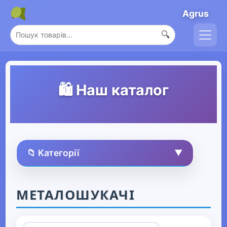
Agrus
🔍
🛍️ Наш каталог
📁 Категорії
▼
🏠 Усі товари
МЕТАЛОШУКАЧІ
Спорт та захоплення
▼