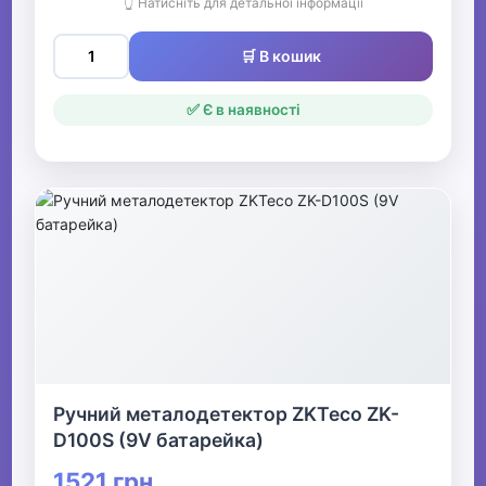
👆 Натисніть для детальної інформації
🛒 В кошик
✅ Є в наявності
Ручний металодетектор ZKTeco ZK-
D100S (9V батарейка)
1521 грн