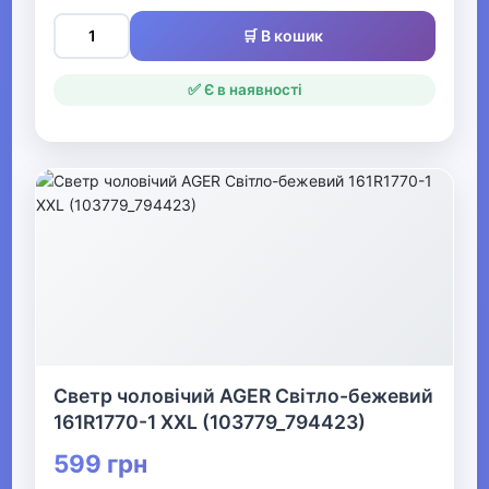
Одяг для мисливців та рибалок
🛒 В кошик
▼
✅ Є в наявності
Одяг для чоловіків
▶
Чоловічий верхній одяг
▶
Чоловічий гірськолижний
одяг
▶
Светр чоловічий AGER Світло-бежевий
161R1770-1 XXL (103779_794423)
Чоловічі джинси, штани
599 грн
Чоловічі вишиванки