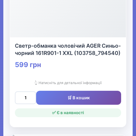
Светр-обманка чоловічий AGER Синьо-
чорний 161R901-1 XXL (103758_794540)
599 грн
👆 Натисніть для детальної інформації
🛒 В кошик
✅ Є в наявності