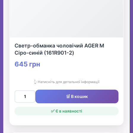
Светр-обманка чоловічий AGER M
Сіро-синій (161R901-2)
645 грн
👆 Натисніть для детальної інформації
🛒 В кошик
✅ Є в наявності