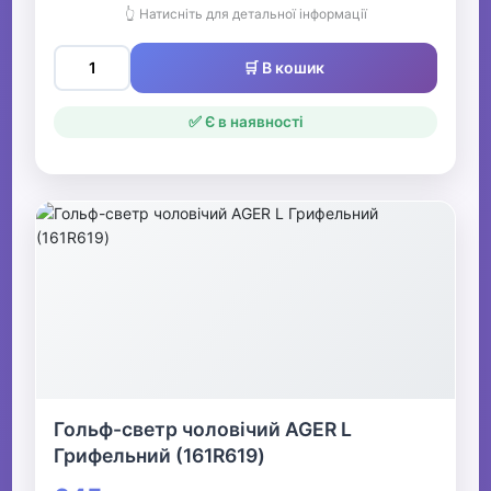
👆 Натисніть для детальної інформації
🛒 В кошик
✅ Є в наявності
Гольф-светр чоловічий AGER L
Грифельний (161R619)