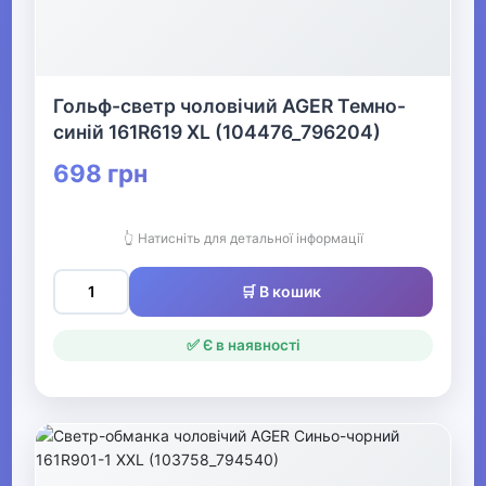
▶
Святкові вбрання та прикраси
Гольф-светр чоловічий AGER Темно-
синій 161R619 XL (104476_796204)
▶
698 грн
Взуття
Все для пляжу
👆 Натисніть для детальної інформації
🛒 В кошик
Офіс, школа, книги
▶
✅ Є в наявності