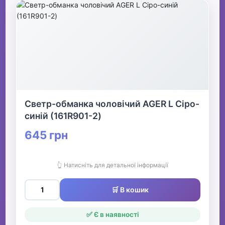
Светр-обманка чоловічий AGER L Сіро-
синій (161R901-2)
645 грн
👆 Натисніть для детальної інформації
🛒 В кошик
✅ Є в наявності