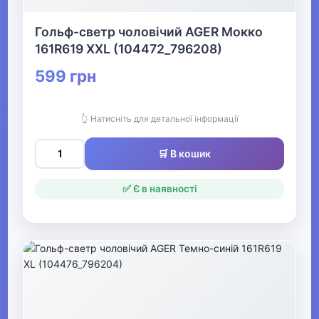
Чоловічі комбінезони
Гольф-светр чоловічий AGER Мокко
Чоловічі шорти
161R619 XXL (104472_796208)
599 грн
▶
Білизна
👆 Натисніть для детальної інформації
▶
🛒 В кошик
Жіночий одяг
✅ Є в наявності
▶
Спецодяг
▶
Прикраси