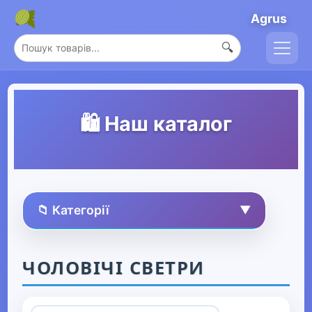
Agrus
🔍
🛍️ Наш каталог
📁 Категорії
▼
🏠 Усі товари
ЧОЛОВІЧІ СВЕТРИ
Спорт та захоплення
▶