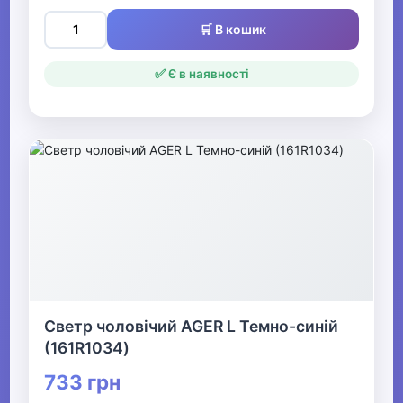
🛒 В кошик
✅ Є в наявності
Светр чоловічий AGER L Темно-синій
(161R1034)
733 грн