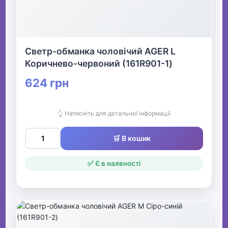
Светр-обманка чоловічий AGER L
Коричнево-червоний (161R901-1)
624 грн
👆 Натисніть для детальної інформації
🛒 В кошик
✅ Є в наявності