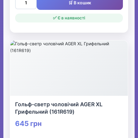
🛒 В кошик
✅ Є в наявності
Гольф-светр чоловічий AGER XL
Грифельний (161R619)
645 грн