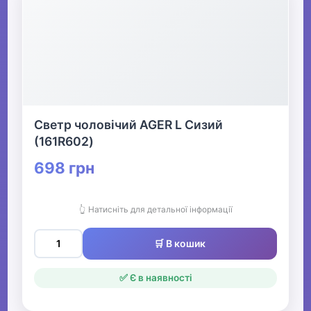
Светр чоловічий AGER L Сизий
(161R602)
698 грн
👆 Натисніть для детальної інформації
🛒 В кошик
✅ Є в наявності