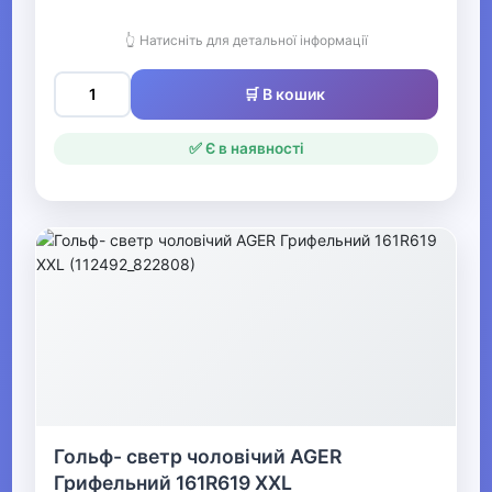
👆 Натисніть для детальної інформації
▶
Чоловічі сорочки,
🛒 В кошик
футболки та майки
✅ Є в наявності
▶
Чоловічий спортивний
одяг
▶
Чоловічі костюми та
піджаки
▼
Гольф- светр чоловічий AGER
Чоловічі худі, толстовки,
Грифельний 161R619 XXL
светри