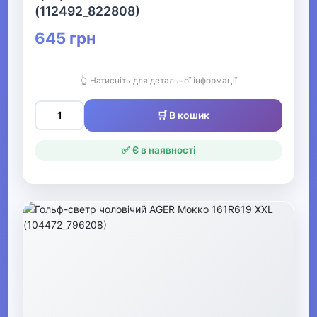
(112492_822808)
645 грн
Чоловічі худі
Чоловічі толстовки
👆 Натисніть для детальної інформації
Чоловічі світшоти
🛒 В кошик
Чоловічі джемпери
✅ Є в наявності
Чоловічі светри
Чоловічі кофти
Чоловічі кардигани
Чоловічі пуловери
Чоловічі водолазки