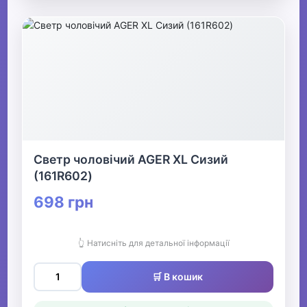
Светр чоловічий AGER XL Сизий
(161R602)
698 грн
👆 Натисніть для детальної інформації
🛒 В кошик