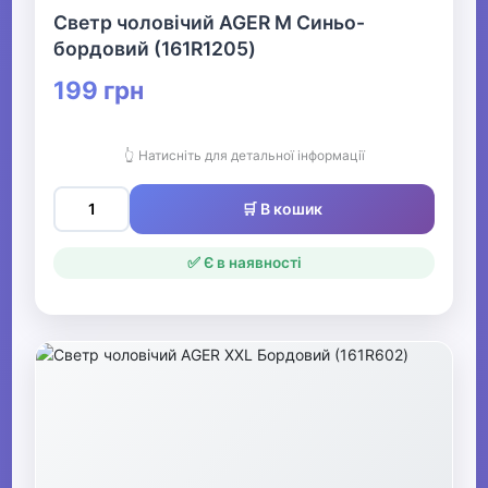
Светр чоловічий AGER M Синьо-
бордовий (161R1205)
199 грн
👆 Натисніть для детальної інформації
🛒 В кошик
✅ Є в наявності