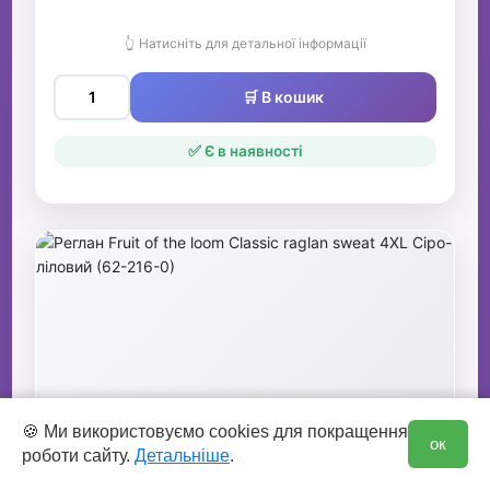
👆 Натисніть для детальної інформації
🛒 В кошик
✅ Є в наявності
0
🍪 Ми використовуємо cookies для покращення
ок
роботи сайту.
Детальніше
.
Реглан Fruit of the loom Classic raglan
sweat 4XL Сіро-ліловий (62-216-0)