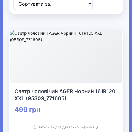
Товари для дітей
▶
Одяг, взуття та аксесуари
▼
▶
Сумки та аксесуари
▼
Одяг
Светр чоловічий AGER Чорний 161R120
Термобілизна
XXL (95309_771605)
499 грн
▶
Дитячий одяг
👆 Натисніть для детальної інформації