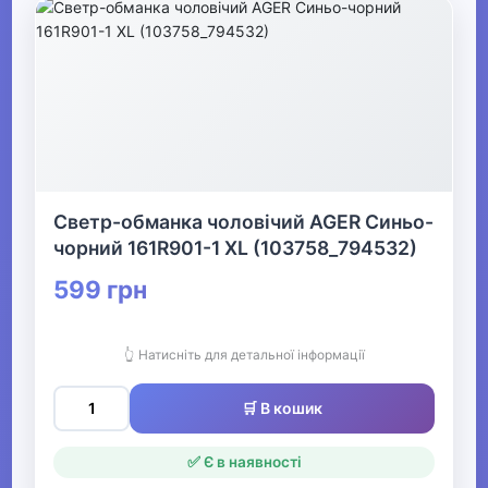
Светр-обманка чоловічий AGER Синьо-
чорний 161R901-1 XL (103758_794532)
599 грн
👆 Натисніть для детальної інформації
🛒 В кошик
✅ Є в наявності