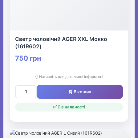
Светр чоловічий AGER XXL Мокко
(161R602)
750 грн
👆 Натисніть для детальної інформації
🛒 В кошик
✅ Є в наявності