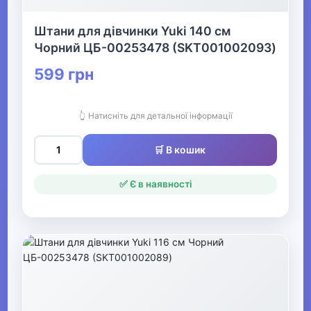
дівчаток
Штани для дівчинки Yuki 140 см
Джинси для
Чорний ЦБ-00253478 (SKT001002093)
дівчаток
599 грн
Спортивні штани
для дівчаток
👆 Натисніть для детальної інформації
▶
🛒 В кошик
Комплекти та
спортивні костюми
✅ Є в наявності
для дівчаток
▶
Толстовки та
світшоти для
дівчаток