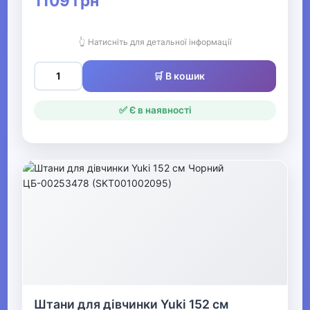
1109 грн
▶
Кофти та светри для
👆 Натисніть для детальної інформації
дівчаток
🛒 В кошик
▶
✅ Є в наявності
Піжами та домашній
одяг для дівчаток
▶
Футболки та блузи
для дівчаток
▶
Купальники та
пляжний одяг для
Штани для дівчинки Yuki 152 см