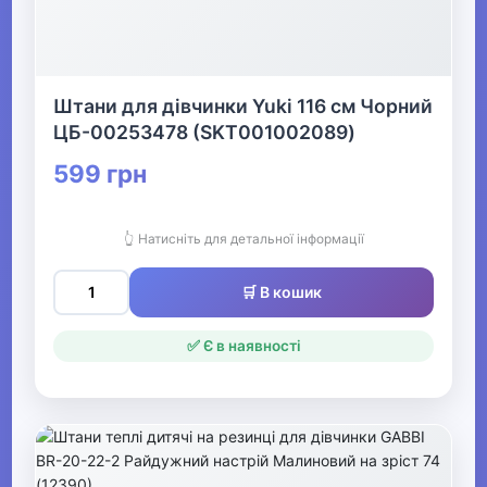
▶
Спідня білизна для
дівчаток
Штани для дівчинки Yuki 116 см Чорний
ЦБ-00253478 (SKT001002089)
599 грн
▶
Одяг для хлопчиків
👆 Натисніть для детальної інформації
▶
🛒 В кошик
Дитячі колготки та
шкарпетки
✅ Є в наявності
▶
Дитячі шапки, шарфи,
рукавички