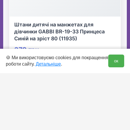
Штани дитячі на манжетах для
дівчинки GABBI BR-19-33 Принцеса
Синій на зріст 80 (11935)
379 грн
0
🍪 Ми використовуємо cookies для покращення
ок
роботи сайту.
Детальніше
.
👆 Натисніть для детальної інформації
🛒 В кошик
✅ Є в наявності