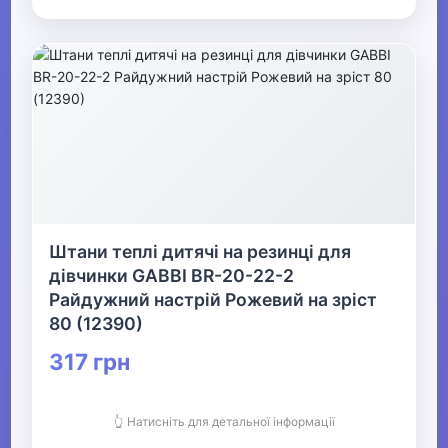
▶
Прикраси
▶
Святкові вбрання та прикраси
▶
Взуття
Штани теплі дитячі на резинці для
дівчинки GABBI BR-20-22-2
Все для пляжу
Райдужний настрій Рожевий на зріст
80 (12390)
Офіс, школа, книги
317 грн
▶
👆 Натисніть для детальної інформації