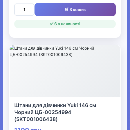
▶
🛒 В кошик
Одяг для малюків
✅ Є в наявності
Дитяча термобілизна
▼
Одяг для дівчаток
▶
Одяг для дівчаток
▶
Штани для дівчинки Yuki 146 см
Комбінезони та
Чорний ЦБ-00254994
напівкомбінезони
(SKT001006438)
для дівчаток