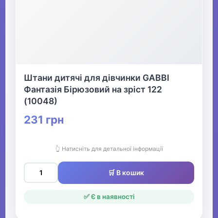
Штани дитячі для дівчинки GABBI
Фантазія Бірюзовий на зріст 122
(10048)
231 грн
👆 Натисніть для детальної інформації
🛒 В кошик
✅ Є в наявності