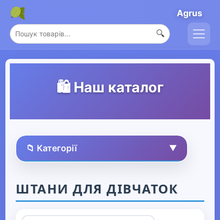
Agrus
🔍
🛍️ Наш каталог
📁 Категорії
▼
🏠 Усі товари
ШТАНИ ДЛЯ ДІВЧАТОК
Спорт та захоплення
▶