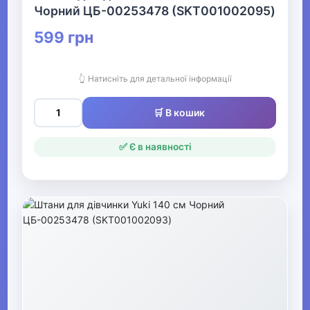
дівчаток
Чорний ЦБ-00253478 (SKT001002095)
599 грн
▶
Сукні, сарафани та
спідниці для
👆 Натисніть для детальної інформації
дівчаток
🛒 В кошик
▼
✅ Є в наявності
Джинси, лосини,
шорти для дівчаток
Шорти для
дівчаток
Штани для
дівчаток
Лосини для