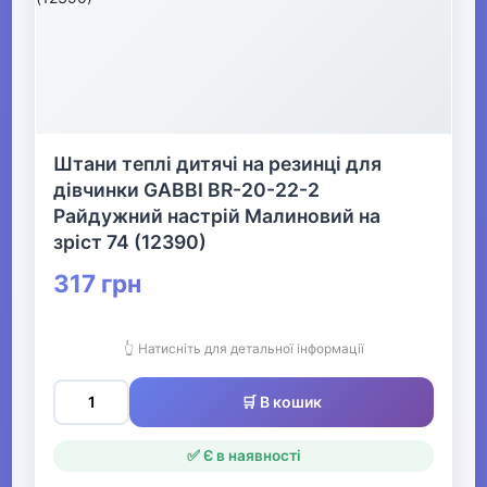
Одяг для мисливців та рибалок
▶
Одяг для чоловіків
Штани теплі дитячі на резинці для
дівчинки GABBI BR-20-22-2
▶
Райдужний настрій Малиновий на
Білизна
зріст 74 (12390)
317 грн
▶
Жіночий одяг
👆 Натисніть для детальної інформації
▶
🛒 В кошик
Спецодяг
✅ Є в наявності