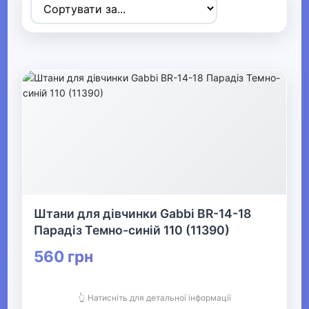
Товари для дітей
▶
Одяг, взуття та аксесуари
▼
▶
Сумки та аксесуари
▼
Одяг
Штани для дівчинки Gabbi BR-14-18
Термобілизна
Парадіз Темно-синій 110 (11390)
560 грн
▼
Дитячий одяг
👆 Натисніть для детальної інформації