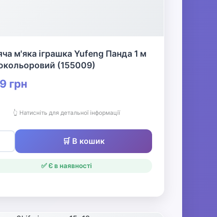
ча м'яка іграшка Yufeng Панда 1 м
нокольоровий (155009)
9 грн
👆 Натисніть для детальної інформації
🛒 В кошик
✅ Є в наявності