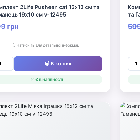
мплект 2Life Pusheen cat 15х12 см та
Комп
манець 19х10 см v-12495
та Г
9 грн
599
👆 Натисніть для детальної інформації
🛒 В кошик
✅ Є в наявності