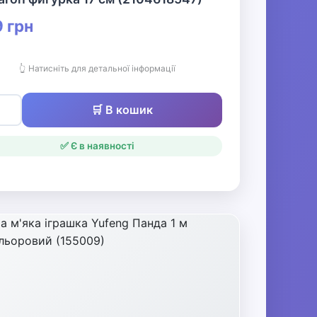
 грн
👆 Натисніть для детальної інформації
🛒 В кошик
✅ Є в наявності