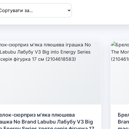
елок-сюрприз м'яка плюшева
Брел
рашка No Brand Labubu Лабубу V3 Big
Bran
o Energy Series третя серія фігурка 17
maca