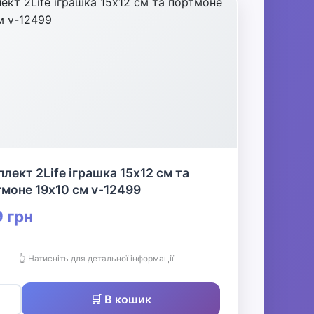
лект 2Life іграшка 15х12 см та
моне 19х10 см v-12499
 грн
👆 Натисніть для детальної інформації
🛒 В кошик