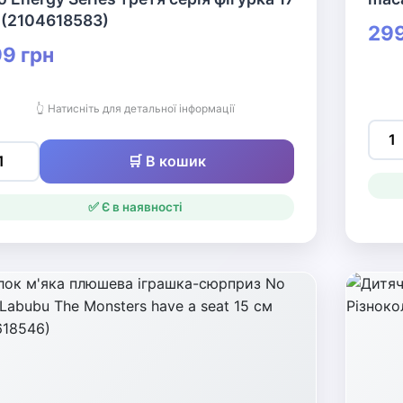
 (2104618583)
299
9 грн
👆 Натисніть для детальної інформації
🛒 В кошик
✅ Є в наявності