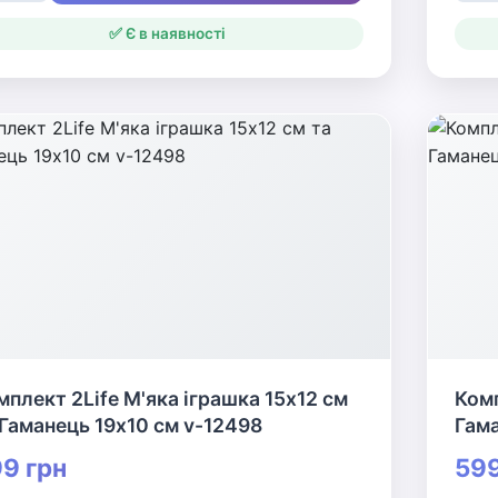
✅ Є в наявності
мплект 2Life М'яка іграшка 15х12 см
Комп
 Гаманець 19х10 см v-12498
Гама
9 грн
599