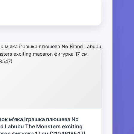
ок м'яка іграшка плюшева No
d Labubu The Monsters exciting
ron фигурка 17 см (2104618547)