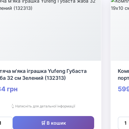
тяча м'яка іграшка Yufeng Губаста
Комп
ба 32 см Зелений (132313)
порт
4 грн
599
👆 Натисніть для детальної інформації
🛒 В кошик