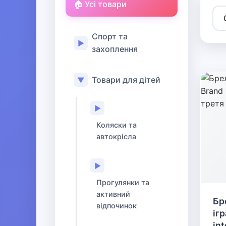
🏠 Усі товари
Спорт та
▶
захоплення
Товари для дітей
▼
▶
Коляски та
автокрісла
▶
Прогулянки та
активний
Бр
відпочинок
іг
int