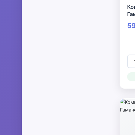
Ко
Га
59