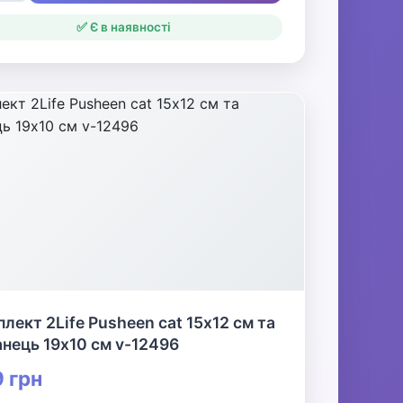
✅ Є в наявності
лект 2Life Pusheen cat 15х12 см та
нець 19х10 см v-12496
 грн