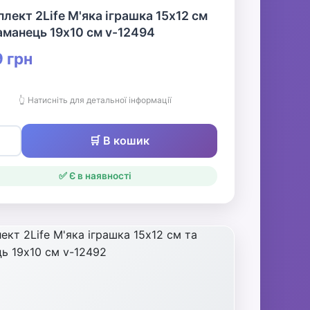
лект 2Life М'яка іграшка 15х12 см
аманець 19х10 см v-12494
 грн
👆 Натисніть для детальної інформації
🛒 В кошик
✅ Є в наявності