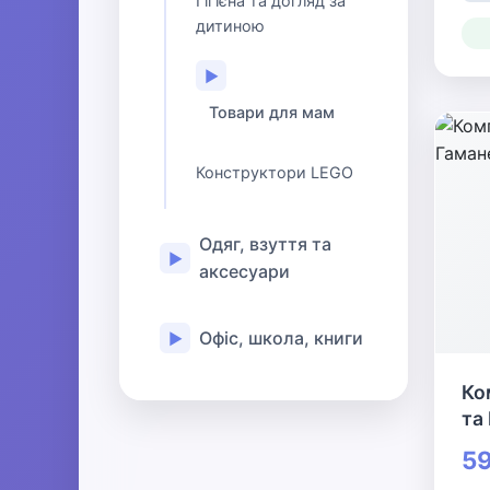
Гігієна та догляд за
дитиною
▶
Товари для мам
Конструктори LEGO
Одяг, взуття та
▶
аксесуари
Офіс, школа, книги
▶
Ко
та
59