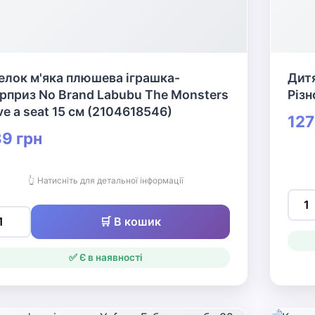
елок м'яка плюшева іграшка-
Дитя
рприз No Brand Labubu The Monsters
Різ
ve a seat 15 см (2104618546)
127
9 грн
👆 Натисніть для детальної інформації
🛒 В кошик
✅ Є в наявності