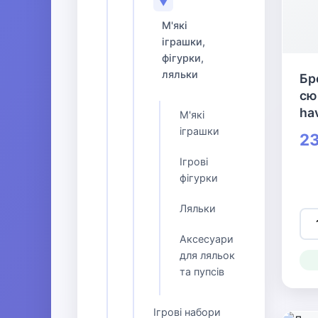
▼
М'які
іграшки,
фігурки,
ляльки
Бр
сю
ha
М'які
іграшки
23
Ігрові
фігурки
Ляльки
Аксесуари
для ляльок
та пупсів
Ігрові набори