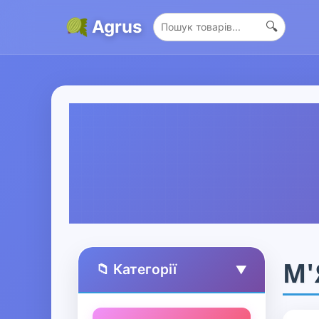
Agrus
🔍
М'
📁 Категорії
▲