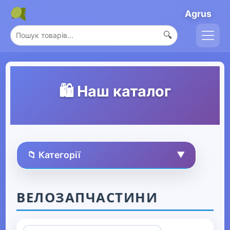
Agrus
🔍
🛍️ Наш каталог
📁 Категорії
▼
🏠 Усі товари
ВЕЛОЗАПЧАСТИНИ
Спорт та захоплення
▼