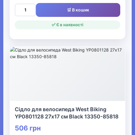
Велоперчатки
🛒 В кошик
Велосумки
✅ Є в наявності
Велокомп'ютери
Фляги для велосипеда та
флягоутримувачі
Велоаксесуари
Велоодяг
Велогума
Велохімія для ремонту та
Сідло для велосипеда West Biking
догляду
YP0801128 27х17 см Black 13350-85818
Веловзуття
506 грн