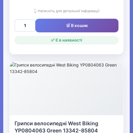
Велозапчастини
👆 Натисніть для детальної інформації
Активні ігри Видалити
🛒 В кошик
▶
✅ Є в наявності
Спортивні аксесуари
Все для боксу Видалити
▶
Фітнес та аеробіка
▶
Зимові види спорту
Грипси велосипедні West Biking
▶
YP0804063 Green 13342-85804