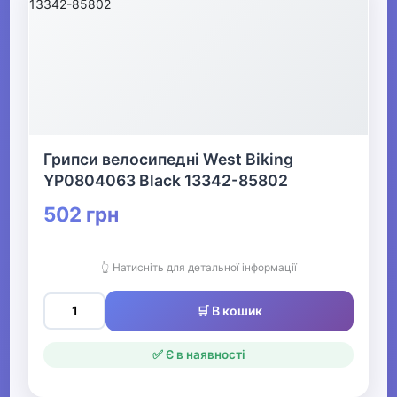
Грипси велосипедні West Biking
YP0804063 Black 13342-85802
502 грн
👆 Натисніть для детальної інформації
🛒 В кошик
✅ Є в наявності