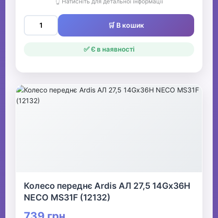
👆 Натисніть для детальної інформації
🛒 В кошик
✅ Є в наявності
Колесо переднє Ardis АЛ 27,5 14Gх36Н
NECO MS31F (12132)
739 грн