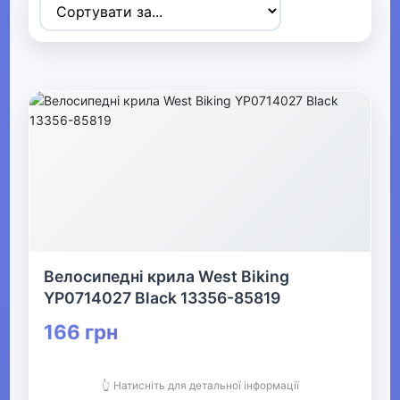
▼
Спортивні товари
▶
Ігрові види спорту
▶
Дайвінг
▼
Велосипедні крила West Biking
YP0714027 Black 13356-85819
Велосипеди та аксесуари
166 грн
Велосипеди
Велошоломи
👆 Натисніть для детальної інформації