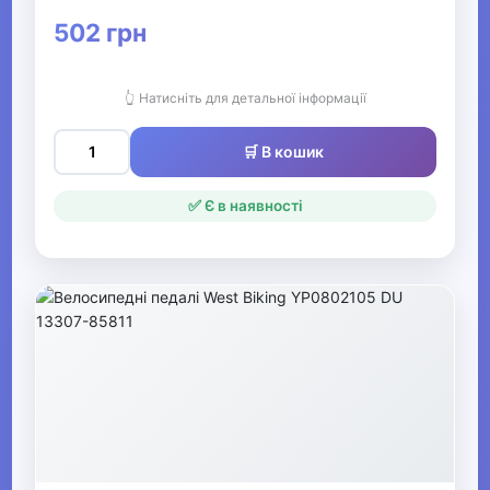
Тренажери та спортивне
502 грн
обладнання
👆 Натисніть для детальної інформації
▶
БАДи
🛒 В кошик
▶
✅ Є в наявності
Басейн та аквафітнес
▶
Бокс та єдиноборства
▶
Електротранспорт