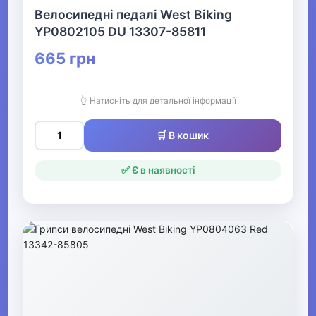
Фітнес та аеробіка Видалити
Велосипедні педалі West Biking
YP0802105 DU 13307-85811
▶
665 грн
Все для більярду
👆 Натисніть для детальної інформації
▶
Аксесуари для спортивного
🛒 В кошик
харчування
✅ Є в наявності
▶
Активний відпочинок, туризм та
хобі
▶
Музичні інструменти та обладнання