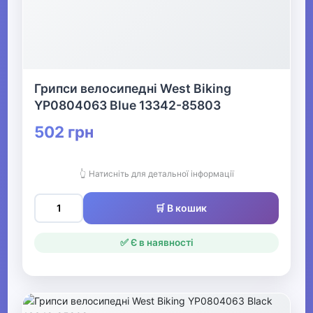
Грипси велосипедні West Biking
YP0804063 Blue 13342-85803
502 грн
👆 Натисніть для детальної інформації
🛒 В кошик
✅ Є в наявності