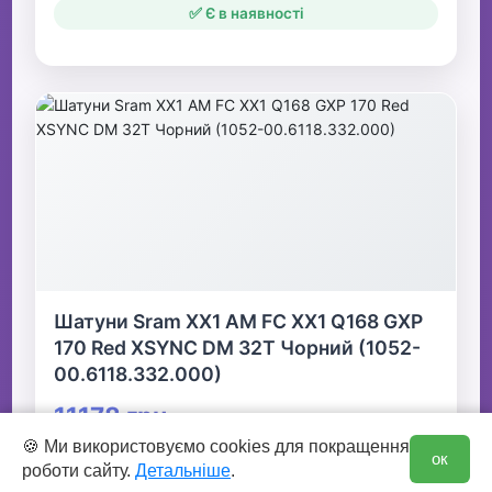
✅ Є в наявності
Шатуни Sram XX1 AM FC XX1 Q168 GXP
170 Red XSYNC DM 32T Чорний (1052-
00.6118.332.000)
11178 грн
0
🍪 Ми використовуємо cookies для покращення
ок
роботи сайту.
Детальніше
.
👆 Натисніть для детальної інформації