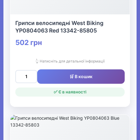
▶
Кінний спорт
Грипси велосипедні West Biking
YP0804063 Red 13342-85805
502 грн
Товари для дітей
▶
👆 Натисніть для детальної інформації
Одяг, взуття та аксесуари
▶
🛒 В кошик
Офіс, школа, книги
▶
✅ Є в наявності