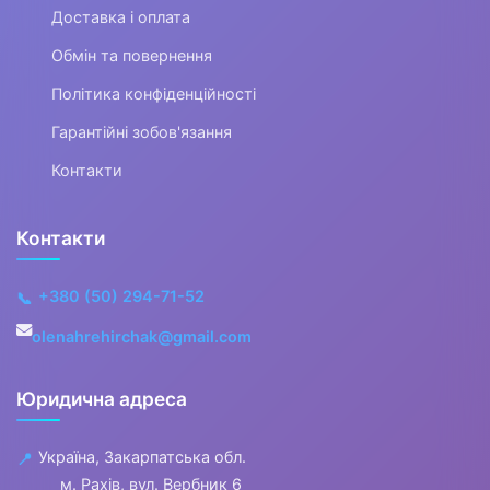
зброя
Доставка і оплата
Обмін та повернення
▶
Політика конфіденційності
Розвиток та творчість
Гарантійні зобов'язання
Контакти
▶
М'які іграшки, фігурки, ляльки
Контакти
Ігрові набори
+380 (50) 294-71-52
📞
Робототехніка
olenahrehirchak@gmail.com
Спінери
Юридична адреса
Іграшки для пляжу, пісочниці та
ванної
Україна, Закарпатська обл.
📍
м. Рахів, вул. Вербник 6
Чарівні палички