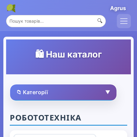
Agrus
🔍
🛍️ Наш каталог
📁 Категорії
▼
🏠 Усі товари
РОБОТОТЕХНІКА
Спорт та захоплення
▶