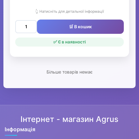
Альбоми для малювання
👆 Натисніть для детальної інформації
Пластилін
🛒 В кошик
Гравюри
✅ Є в наявності
Фарби
Бутербродниці, сумки ланч-
бокси
Більше товарів немає
Шкільні портфелі та папки
Лінійки, транспортири,
косинці
Циркулі та готовальні
Інтернет - магазин Agrus
Алфавіт, лічильні палички
Інформація