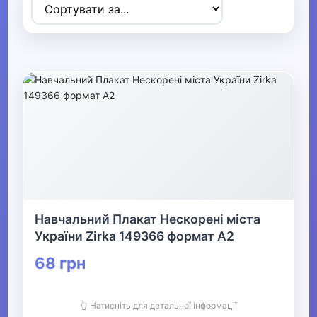
Товари для дітей
▶
Одяг, взуття та аксесуари
▶
Офіс, школа, книги
▼
▼
Канцелярія
▼
Навчальний Плакат Нескорені міста
України Zirka 149366 формат А2
Шкільне приладдя та творчість
68 грн
Шкільні набори та ранці
👆 Натисніть для детальної інформації
Все для школи