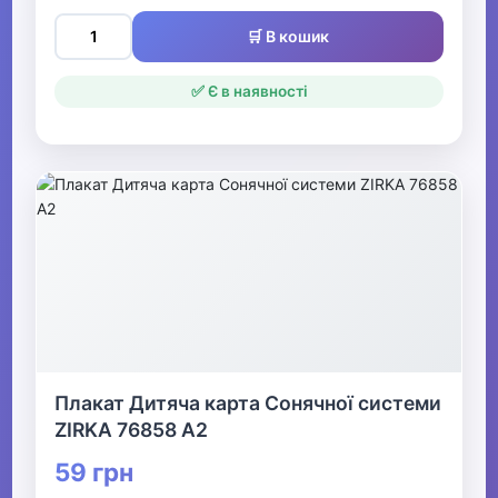
Обкладинки для зошитів та
🛒 В кошик
підручників
✅ Є в наявності
Кольорові олівці
Ножиці шкільні
Зошити учнівські
Пенали
Закладки, розклади,
підкладки
Кольоровий папір та картон
Плакат Дитяча карта Сонячної системи
Блокноти шкільні
ZIRKA 76858 А2
59 грн
Підставки для книг