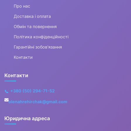
Крейда
Про нас
Фломастери
Доставка і оплата
Ручки дитячі
Обмін та повернення
Політика конфіденційності
Щоденники
Гарантійні зобов'язання
Щітки
Контакти
Глобуси
Контакти
Підручники, навчальні
посібники
+380 (50) 294-71-52
📞
Стругачки
olenahrehirchak@gmail.com
Дитячі настільні набори та
підставки
Юридична адреса
Сумки шкільні