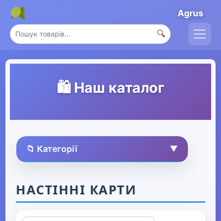
Agrus
🔍
🛍️ Наш каталог
📁 Категорії
▼
🏠 Усі товари
НАСТІННІ КАРТИ
Спорт та захоплення
▶