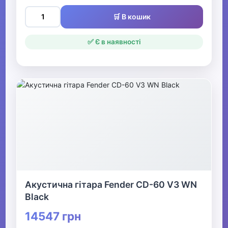
Гітари
🛒 В кошик
Акустичні гітари
✅ Є в наявності
Електрогітари
Укулеле
Класичні гітари
Електроакустичні гітари
Комбопідсилювачі
Гітарні підсилювачі
Акустична гітара Fender CD-60 V3 WN
Гітарні кабінети
Black
Гітарні процесори
14547 грн