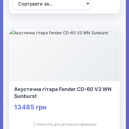
▶
Спортивні товари
▶
Активний відпочинок, туризм та
хобі
▼
Музичні інструменти та обладнання
Акустична гітара Fender CD-60 V3 WN
▼
Sunburst
Гітари та обладнання
13485 грн
▼
👆 Натисніть для детальної інформації