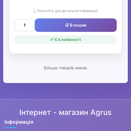
Педалі ефектів
👆 Натисніть для детальної інформації
▶
🛒 В кошик
Аксесуари для гітар
✅ Є в наявності
Струни для гітар
Гітарні комплектуючі
Більше товарів немає
Комутація
▶
Клавішні інструменти
Інтернет - магазин Agrus
▶
Ударні інструменти
Інформація