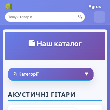
Agrus
🔍
🛍️ Наш каталог
📁 Категорії
▼
🏠 Усі товари
АКУСТИЧНІ ГІТАРИ
Спорт та захоплення
▼