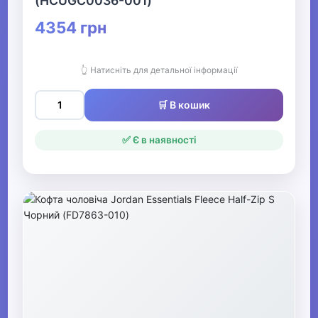
(HCUGC0036-001)
4354 грн
👆 Натисніть для детальної інформації
🛒 В кошик
✅ Є в наявності