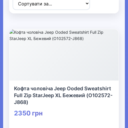
Товари для дітей
▶
Одяг, взуття та аксесуари
▼
▶
Сумки та аксесуари
▼
Одяг
Кофта чоловіча Jeep Ooded Sweatshirt
Термобілизна
Full Zip StarJeep XL Бежевий (O102572-
J868)
▶
2350 грн
Дитячий одяг