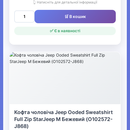
👆 Натисніть для детальної інформації
Одяг для мисливців та рибалок
🛒 В кошик
▼
Одяг для чоловіків
✅ Є в наявності
▶
Чоловічий верхній одяг
▶
Чоловічий гірськолижний
одяг
▶
Кофта чоловіча Jeep Ooded Sweatshirt
Чоловічі джинси, штани
Full Zip StarJeep M Бежевий (O102572-
J868)
Чоловічі вишиванки