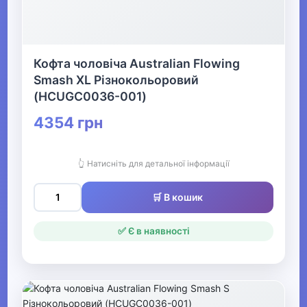
Чоловічі комбінезони
Чоловічі шорти
Кофта чоловіча Australian Flowing
▶
Smash XL Різнокольоровий
(HCUGC0036-001)
Білизна
4354 грн
▶
Жіночий одяг
👆 Натисніть для детальної інформації
🛒 В кошик
▶
Спецодяг
✅ Є в наявності
▶
Прикраси