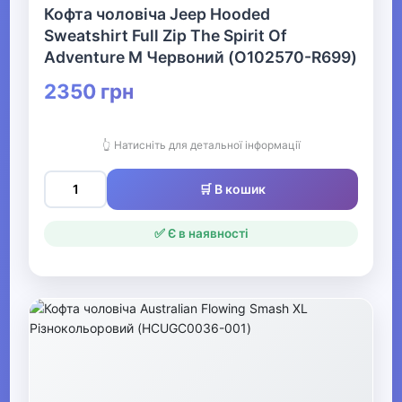
Кофта чоловіча Jeep Hooded
Sweatshirt Full Zip The Spirit Of
Чоловічі худі
Adventure M Червоний (O102570-R699)
Чоловічі толстовки
2350 грн
Чоловічі світшоти
👆 Натисніть для детальної інформації
Чоловічі джемпери
🛒 В кошик
Чоловічі светри
✅ Є в наявності
Чоловічі кофти
Чоловічі кардигани
Чоловічі пуловери
Чоловічі водолазки