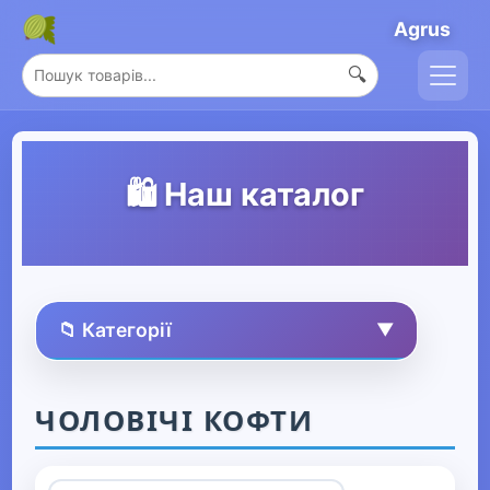
Agrus
🔍
🛍️ Наш каталог
📁 Категорії
▼
🏠 Усі товари
ЧОЛОВІЧІ КОФТИ
Спорт та захоплення
▶