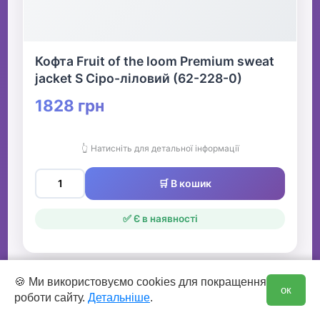
Кофта Fruit of the loom Premium sweat
jacket S Сіро-ліловий (62-228-0)
1828 грн
👆 Натисніть для детальної інформації
🛒 В кошик
✅ Є в наявності
0
🍪 Ми використовуємо cookies для покращення
ок
роботи сайту.
Детальніше
.