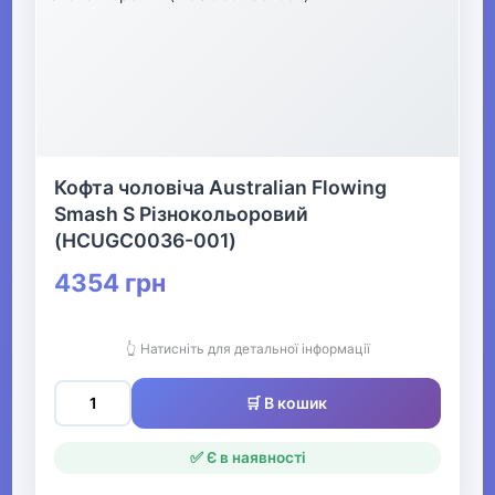
▶
Святкові вбрання та прикраси
▶
Взуття
Кофта чоловіча Australian Flowing
Smash S Різнокольоровий
(HCUGC0036-001)
Все для пляжу
4354 грн
Офіс, школа, книги
▶
👆 Натисніть для детальної інформації
🛒 В кошик
✅ Є в наявності