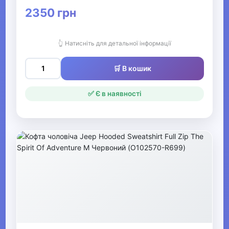
2350 грн
▶
Чоловічі сорочки,
👆 Натисніть для детальної інформації
футболки та майки
🛒 В кошик
▶
✅ Є в наявності
Чоловічий спортивний
одяг
▶
Чоловічі костюми та
піджаки
▼
Чоловічі худі, толстовки,
светри