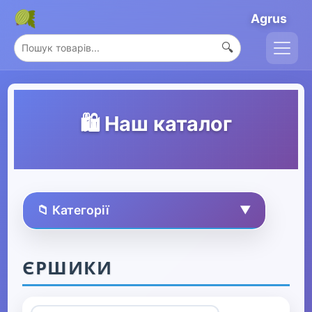
Agrus
🔍
🛍️ Наш каталог
📁 Категорії
▼
🏠 Усі товари
ЄРШИКИ
Спорт та захоплення
▶