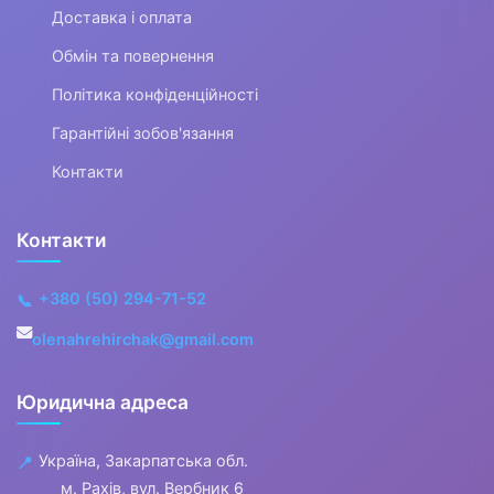
▼
Доставка і оплата
Для найменших
Обмін та повернення
Політика конфіденційності
▼
Гарантійні зобов'язання
Харчування та годування
Контакти
Стільчики для годування
Контакти
Пустушки
+380 (50) 294-71-52
Соски для пляшечок
📞
olenahrehirchak@gmail.com
Пляшечки
Дитячий посуд
Юридична адреса
Слюнявчики та нагрудники
Україна, Закарпатська обл.
📍
м. Рахів, вул. Вербник 6
▶