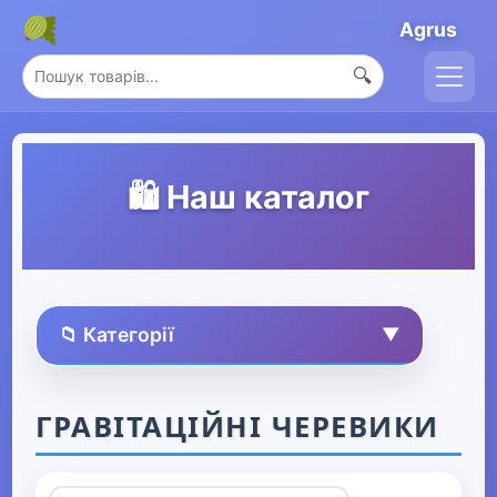
Agrus
🔍
🛍️ Наш каталог
📁 Категорії
▼
🏠 Усі товари
ГРАВІТАЦІЙНІ ЧЕРЕВИКИ
Спорт та захоплення
▼