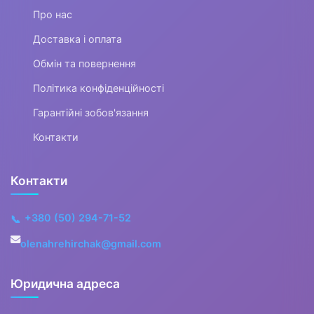
Спортивна магнезія
Про нас
Одяг для схуднення
Доставка і оплата
Гімнастичні палиці
Обмін та повернення
Політика конфіденційності
Диски здоров'я
Гарантійні зобов'язання
Гравітаційні черевики
Контакти
Кільця для пілатесу
Контакти
Маски для тренування
дихання
+380 (50) 294-71-52
📞
Спортивні канати
olenahrehirchak@gmail.com
Мішки для кросфіту
Юридична адреса
Фітнес джампери