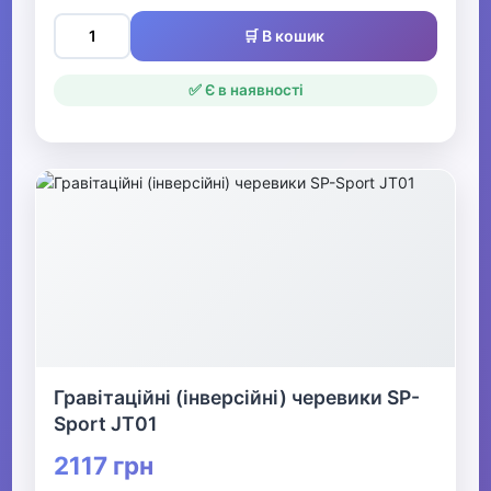
Спортивні аксесуари
🛒 В кошик
Все для боксу Видалити
✅ Є в наявності
▼
Фітнес та аеробіка
Еспандери
Спортивні обручі
Йога
Аксесуари для фітнесу
Гравітаційні (інверсійні) черевики SP-
Пояси та рукавички для
Sport JT01
фітнесу
2117 грн
Степ платформи