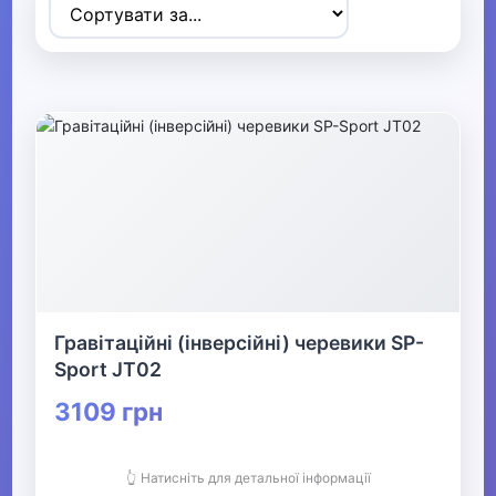
▼
Спортивні товари
▶
Ігрові види спорту
▶
Дайвінг
▶
Гравітаційні (інверсійні) черевики SP-
Sport JT02
Велосипеди та аксесуари
3109 грн
Активні ігри Видалити
👆 Натисніть для детальної інформації
▶