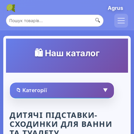
Agrus
🔍
🛍️ Наш каталог
📁 Категорії
▼
🏠 Усі товари
ДИТЯЧІ ПІДСТАВКИ-
СХОДИНКИ ДЛЯ ВАННИ
Спорт та захоплення
▶
ТА ТУАЛЕТУ