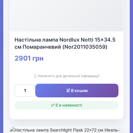
Настільна лампа Nordlux Notti 15x34.5
см Помаранчевий (Nor2011035059)
2901 грн
👆 Натисніть для детальної інформації
🛒 В кошик
✅ Є в наявності