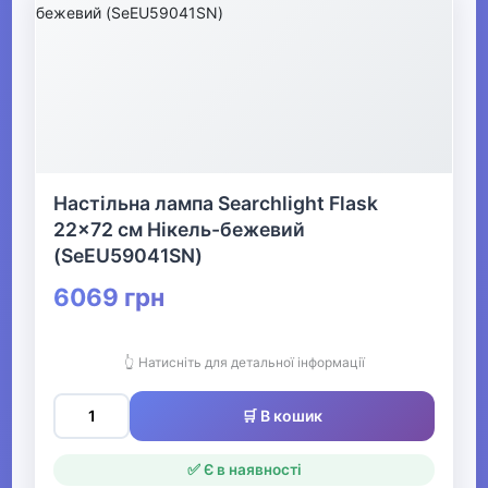
Настільна лампа Searchlight Flask
22x72 см Нікель-бежевий
(SeEU59041SN)
6069 грн
👆 Натисніть для детальної інформації
🛒 В кошик
✅ Є в наявності