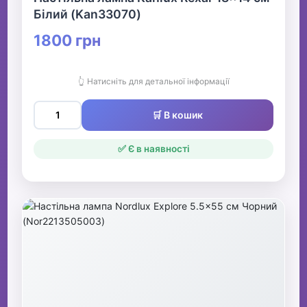
Білий (Kan33070)
1800 грн
👆 Натисніть для детальної інформації
🛒 В кошик
✅ Є в наявності