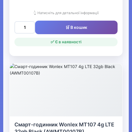
▼
Для найменших
👆 Натисніть для детальної інформації
🛒 В кошик
▶
Харчування та годування
✅ Є в наявності
▶
Іграшки для малюків,
розвиток, розваги
▶
Підгузки та сповивання
▼
Смарт-годинник Wonlex MT107 4g LTE
Купання та гігієна
32gb Black (AWMT00107B)