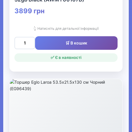
3899 грн
Дитячі ванни та аксесуари
Дитячі горщики, сидіння та
👆 Натисніть для детальної інформації
підставки
Дитячі підставки-сходинки
🛒 В кошик
для ванни та туалету
✅ Є в наявності
▶
Щоденний догляд та здоров'я
Гігієна та догляд за дитиною
▶
Товари для мам