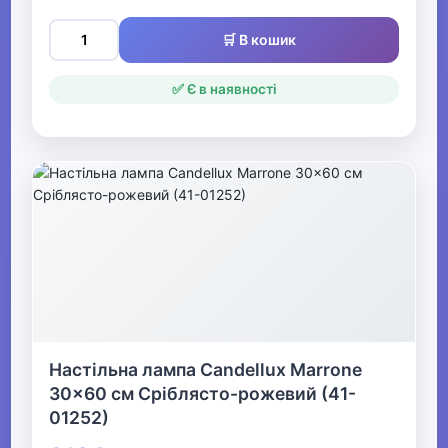
🛒 В кошик
✅ Є в наявності
Настільна лампа Candellux Marrone
30x60 см Сріблясто-рожевий (41-
01252)