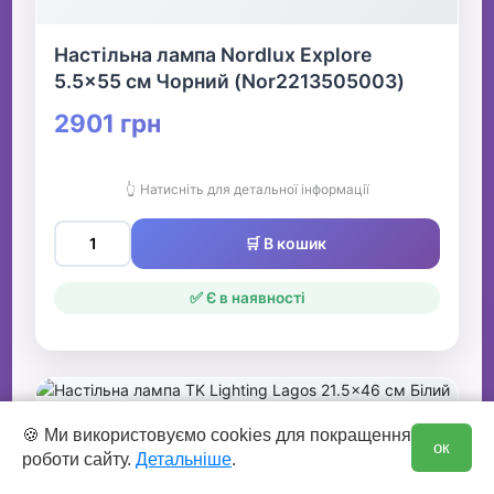
Настільна лампа Nordlux Explore
5.5x55 см Чорний (Nor2213505003)
2901 грн
👆 Натисніть для детальної інформації
🛒 В кошик
✅ Є в наявності
0
🍪 Ми використовуємо cookies для покращення
ок
роботи сайту.
Детальніше
.