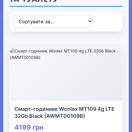
Товари для дітей
▼
▶
Коляски та автокрісла
▶
Прогулянки та активний відпочинок
▶
Дитячі іграшки
▶
Смарт-годинник Wonlex MT109 4g LTE
32Gb Black (AWMT00109B)
Дитяча кімната
4199 грн