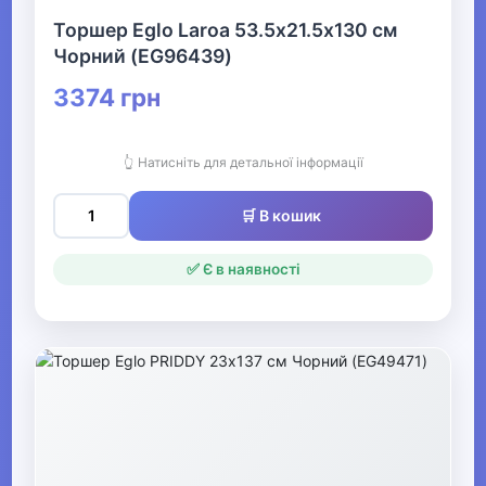
Конструктори LEGO
Торшер Eglo Laroa 53.5х21.5х130 см
Чорний (EG96439)
Одяг, взуття та аксесуари
▶
3374 грн
Офіс, школа, книги
▶
👆 Натисніть для детальної інформації
🛒 В кошик
✅ Є в наявності