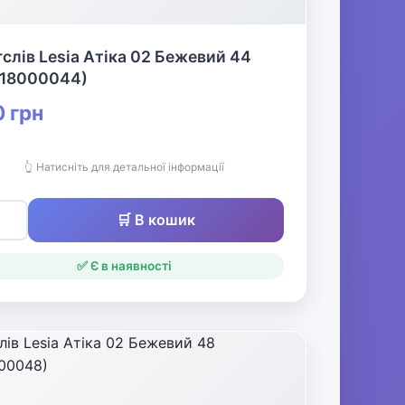
слів Lesia Атіка 02 Бежевий 44
618000044)
 грн
👆 Натисніть для детальної інформації
🛒 В кошик
✅ Є в наявності