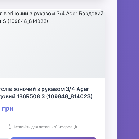
слів жіночий з рукавом 3/4 Ager
довий 186R508 S (109848_814023)
 грн
👆 Натисніть для детальної інформації