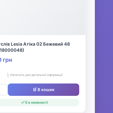
слів Lesia Атіка 02 Бежевий 48
618000048)
 грн
👆 Натисніть для детальної інформації
🛒 В кошик
✅ Є в наявності