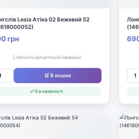
нгслів Lesia Атіка 02 Бежевий 52
Лонг
4618000052)
(14
0 грн
690
👆 Натисніть для детальної інформації
🛒 В кошик
✅ Є в наявності