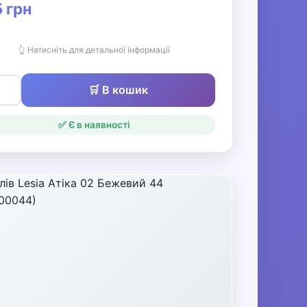
 грн
👆 Натисніть для детальної інформації
🛒 В кошик
✅ Є в наявності