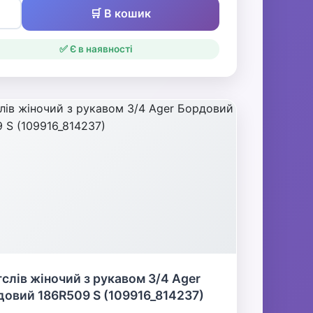
🛒 В кошик
✅ Є в наявності
слів жіночий з рукавом 3/4 Ager
овий 186R509 S (109916_814237)