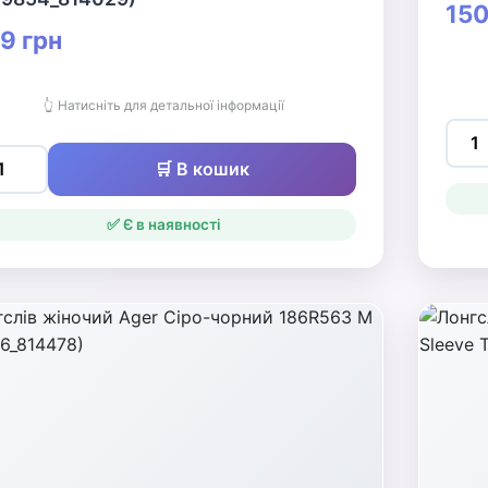
150
9 грн
👆 Натисніть для детальної інформації
🛒 В кошик
✅ Є в наявності