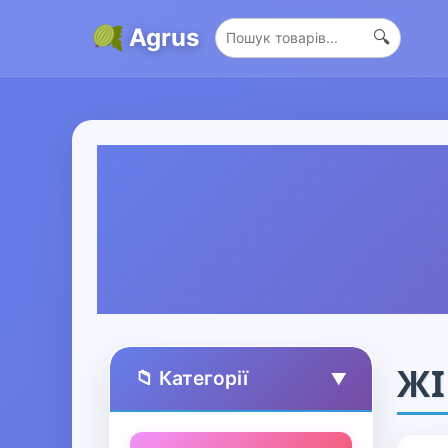
Agrus
🔍
ЖІ
📁 Категорії
▲