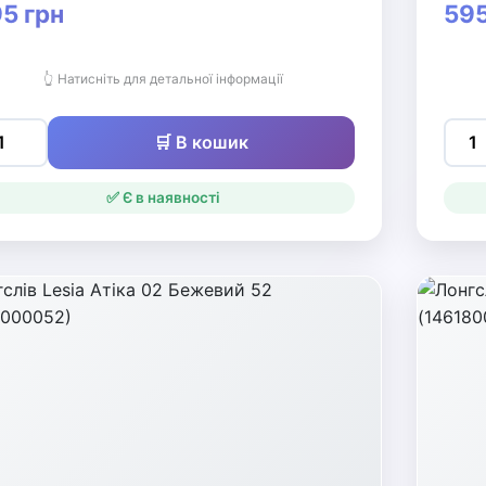
5 грн
595
👆 Натисніть для детальної інформації
🛒 В кошик
✅ Є в наявності