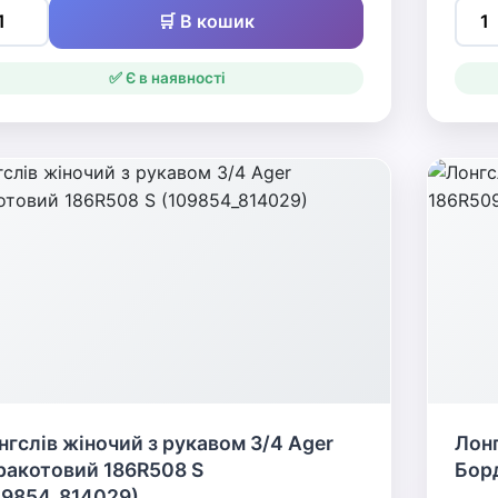
🛒 В кошик
✅ Є в наявності
нгслів жіночий з рукавом 3/4 Ager
Лонг
ракотовий 186R508 S
Борд
09854_814029)