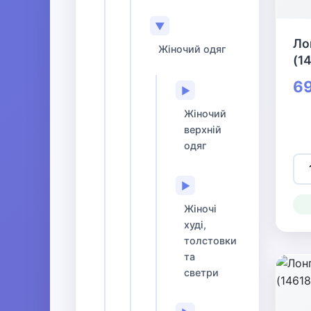
▼
Ло
Жіночий одяг
(1
69
▶
Жіночий
верхній
одяг
▶
Жіночі
худі,
толстовки
та
светри