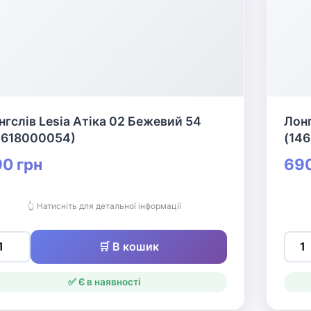
нгслів Lesia Атіка 02 Бежевий 54
Лонг
4618000054)
(14
0 грн
690
👆 Натисніть для детальної інформації
🛒 В кошик
✅ Є в наявності