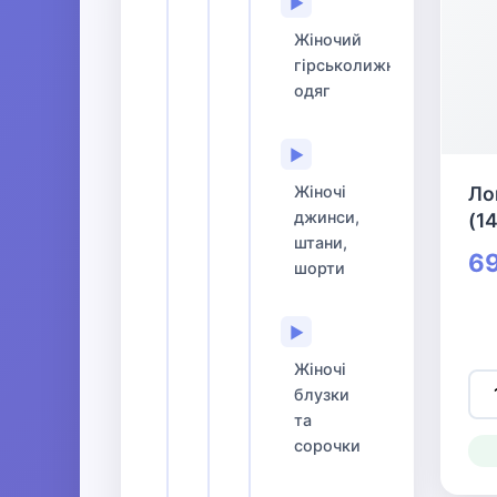
▶
Жіночий
гірськолижний
одяг
▶
Жіночі
Ло
джинси,
(1
штани,
69
шорти
▶
Жіночі
блузки
та
сорочки