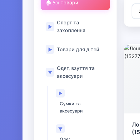
🏠 Усі товари
Спорт та
▶
захоплення
Товари для дітей
▶
Одяг, взуття та
▼
аксесуари
▶
Сумки та
аксесуари
Ло
▼
(1
Одяг