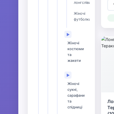
лонгсліви
Жіночі
футболки
▶
Жіночі
костюми
та
жакети
▶
Жіночі
сукні,
сарафани
Ло
та
спідниці
Те
(1