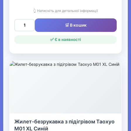
👆 Натисніть для детальної інформації
▶
Чоловічі сорочки,
🛒 В кошик
футболки та майки
✅ Є в наявності
▶
Чоловічий спортивний
одяг
▼
Чоловічі костюми та
піджаки
Чоловічі костюми
Жилет-безрукавка з підігрівом Таохуо
Чоловічі піджаки
M01 XL Синій