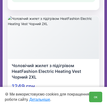
Чоловічий жилет з підігрівом
HeatFashion Electric Heating Vest
Чорний 2XL
1249 грн
0
🍪 Ми використовуємо cookies для покращення
ок
роботи сайту.
Детальніше
.
👆 Натисніть для детальної інформації