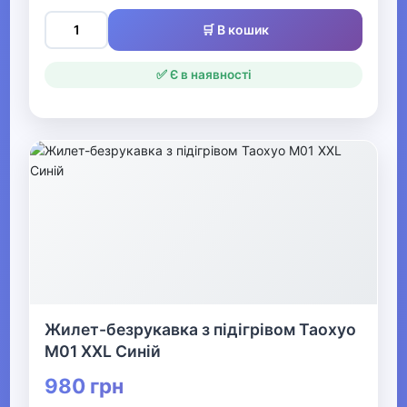
Одяг для мисливців та рибалок
🛒 В кошик
▼
✅ Є в наявності
Одяг для чоловіків
▶
Чоловічий верхній одяг
▶
Чоловічий гірськолижний
одяг
▶
Жилет-безрукавка з підігрівом Таохуо
M01 XXL Синій
Чоловічі джинси, штани
980 грн
Чоловічі вишиванки