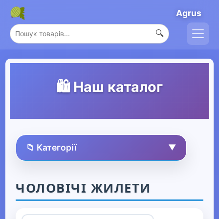
Agrus
🔍
🛍️ Наш каталог
📁 Категорії
▼
🏠 Усі товари
ЧОЛОВІЧІ ЖИЛЕТИ
Спорт та захоплення
▶