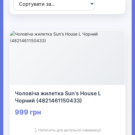
Товари для дітей
▶
Одяг, взуття та аксесуари
▼
▶
Сумки та аксесуари
▼
Одяг
Чоловіча жилетка Sun's House L
Термобілизна
Чорний (4821461150433)
999 грн
▶
Дитячий одяг
👆 Натисніть для детальної інформації