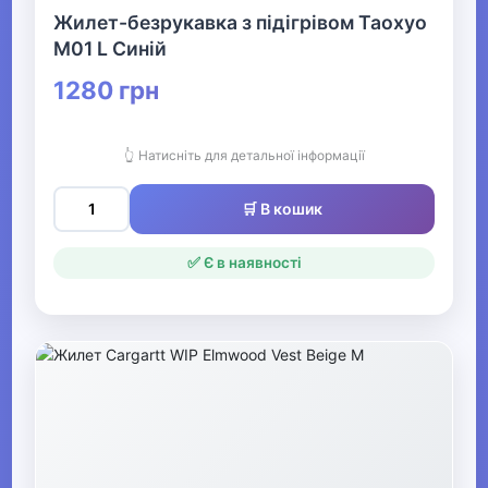
Жилет-безрукавка з підігрівом Таохуо
▶
M01 L Синій
Спецодяг
1280 грн
▶
👆 Натисніть для детальної інформації
Прикраси
🛒 В кошик
▶
✅ Є в наявності
Святкові вбрання та прикраси
▶
Взуття
Все для пляжу