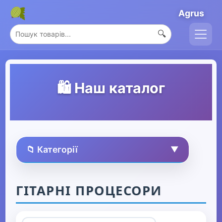
Agrus
🔍
🛍️ Наш каталог
📁 Категорії
▼
🏠 Усі товари
ГІТАРНІ ПРОЦЕСОРИ
Спорт та захоплення
▼