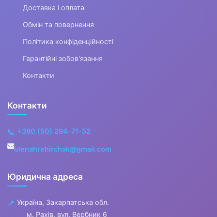
Гітари
Доставка і оплата
Обмін та повернення
Комбопідсилювачі
Політика конфіденційності
Гітарні підсилювачі
Гарантійні зобов'язання
Гітарні кабінети
Контакти
Гітарні процесори
Контакти
Педалі ефектів
+380 (50) 294-71-52
📞
▶
Аксесуари для гітар
olenahrehirchak@gmail.com
Струни для гітар
Юридична адреса
Гітарні комплектуючі
Україна, Закарпатська обл.
📍
м. Рахів, вул. Вербник 6