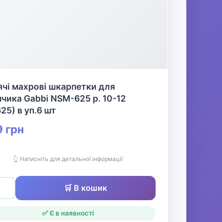
чі махрові шкарпетки для
чика Gabbi NSM-625 р. 10-12
25) в уп.6 шт
 грн
👆 Натисніть для детальної інформації
🛒 В кошик
✅ Є в наявності