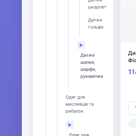
шкарпетки
Дитячі
гольфи
▶
Ди
Дитячі
Фі
шапки,
шарфи,
11
рукавички
Одяг для
мисливців та
рибалок
▶
Одяг для