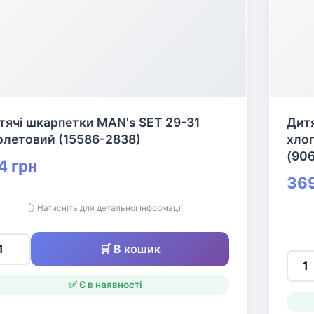
тячі шкарпетки MAN's SET 29-31
Дитя
олетовий (15586-2838)
хлоп
(906
4 грн
369
👆 Натисніть для детальної інформації
🛒 В кошик
✅ Є в наявності