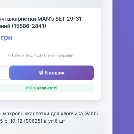
чі шкарпетки MAN's SET 29-31
ний (15586-2841)
 грн
👆 Натисніть для детальної інформації
🛒 В кошик
✅ Є в наявності