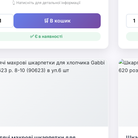
👆 Натисніть для детальної інформації
🛒 В кошик
✅ Є в наявності
тячі махрові шкарпетки для
Шкар