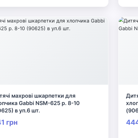
тячі махрові шкарпетки для
Дитя
опчика Gabbi NSM-625 р. 8-10
хлоп
625) в уп.6 шт.
(906
1 грн
444