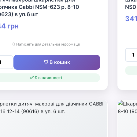
опчика Gabbi NSM-623 р. 8-10
NSD-
0623) в уп.6 шт
341
4 грн
👆 Натисніть для детальної інформації
🛒 В кошик
✅ Є в наявності