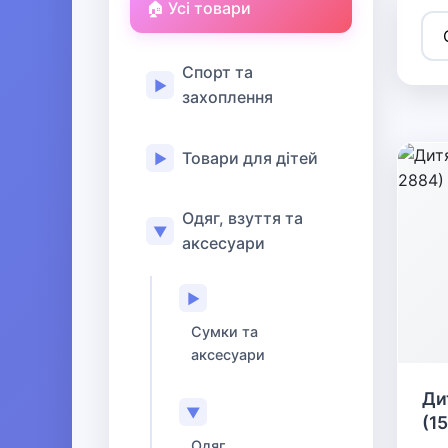
🏠 Усі товари
Спорт та
▶
захоплення
Товари для дітей
▶
Одяг, взуття та
▼
аксесуари
▶
Сумки та
аксесуари
Ди
▼
(1
Одяг