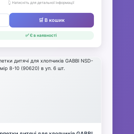
👆 Натисніть для детальної інформації
🛒 В кошик
✅ Є в наявності
петки дитячі для хлопчиків GABBI