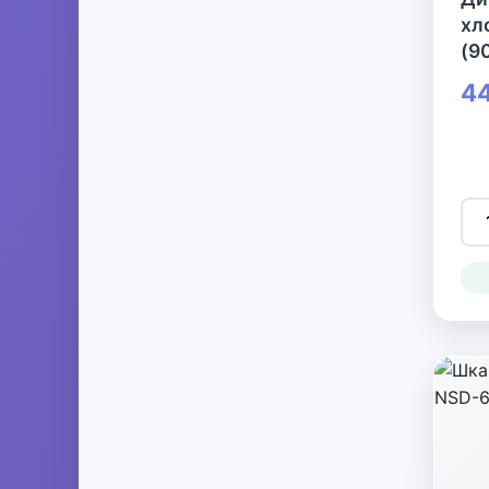
хл
(9
44