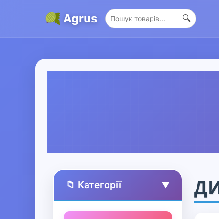
Agrus
🔍
ДИ
📁 Категорії
▲