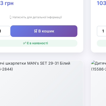
3 грн
103
👆 Натисніть для детальної інформації
🛒 В кошик
✅ Є в наявності