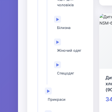
чоловіків
▶
Білизна
▶
Жіночий одяг
▶
Спецодяг
Ди
хл
(90
▶
34
Прикраси