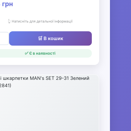
 грн
👆 Натисніть для детальної інформації
🛒 В кошик
✅ Є в наявності