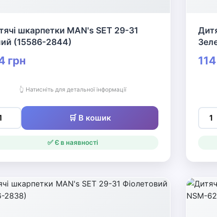
тячі шкарпетки MAN's SET 29-31
Дитя
лий (15586-2844)
Зеле
4 грн
114
👆 Натисніть для детальної інформації
🛒 В кошик
✅ Є в наявності