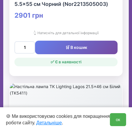
5.5x55 см Чорний (Nor2213505003)
2901 грн
👆 Натисніть для детальної інформації
🛒 В кошик
✅ Є в наявності
0
🍪 Ми використовуємо cookies для покращення
ок
роботи сайту.
Детальніше
.