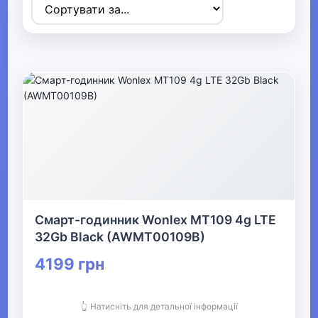
▼
Спортивні товари
▶
Ігрові види спорту
▶
Дайвінг
▶
Смарт-годинник Wonlex MT109 4g LTE
32Gb Black (AWMT00109B)
Велосипеди та аксесуари
4199 грн
Активні ігри Видалити
👆 Натисніть для детальної інформації
▶