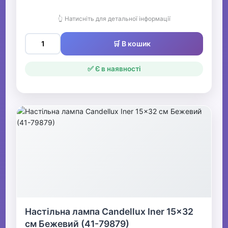
👆 Натисніть для детальної інформації
🛒 В кошик
✅ Є в наявності
Настільна лампа Candellux Iner 15x32
см Бежевий (41-79879)