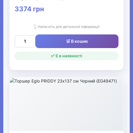
Спортивна магнезія
3374 грн
Одяг для схуднення
Гімнастичні палиці
👆 Натисніть для детальної інформації
Диски здоров'я
🛒 В кошик
Гравітаційні черевики
✅ Є в наявності
Кільця для пілатесу
Маски для тренування
дихання
Спортивні канати
Мішки для кросфіту
Фітнес джампери