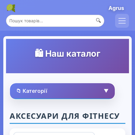
Agrus
🔍
🛍️ Наш каталог
📁 Категорії
▼
🏠 Усі товари
АКСЕСУАРИ ДЛЯ ФІТНЕСУ
Спорт та захоплення
▼