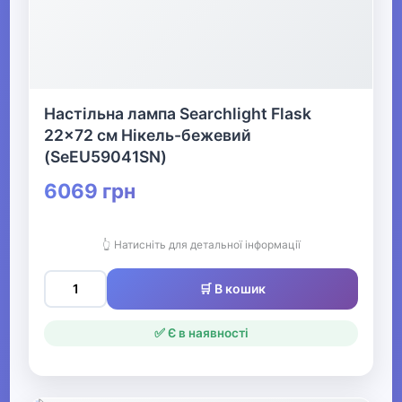
хобі
▶
Музичні інструменти та обладнання
Настільна лампа Searchlight Flask
22x72 см Нікель-бежевий
▶
(SeEU59041SN)
Кінний спорт
6069 грн
👆 Натисніть для детальної інформації
Товари для дітей
▶
🛒 В кошик
Одяг, взуття та аксесуари
▶
✅ Є в наявності
Офіс, школа, книги
▶