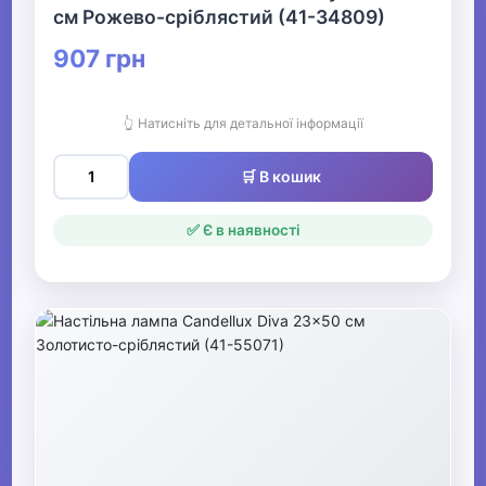
см Рожево-сріблястий (41-34809)
907 грн
👆 Натисніть для детальної інформації
🛒 В кошик
✅ Є в наявності