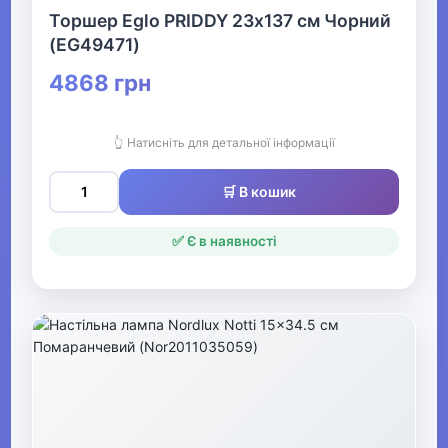
Торшер Eglo PRIDDY 23х137 см Чорний
▶
(EG49471)
Зимові види спорту
4868 грн
▶
👆 Натисніть для детальної інформації
Тренажери та спортивне
обладнання
🛒 В кошик
▶
✅ Є в наявності
БАДи
▶
Басейн та аквафітнес
▶
Бокс та єдиноборства