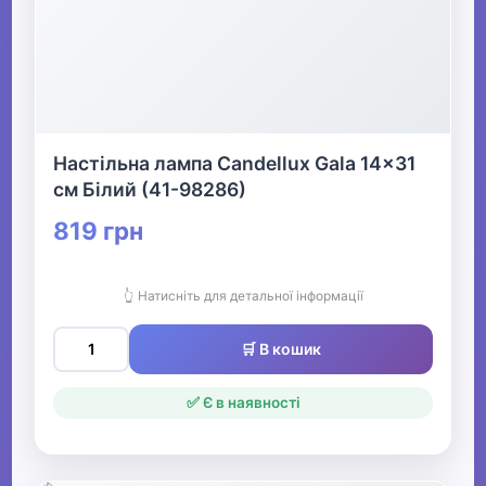
Настільна лампа Candellux Gala 14x31
см Білий (41-98286)
819 грн
👆 Натисніть для детальної інформації
🛒 В кошик
✅ Є в наявності