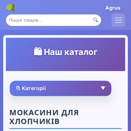
Agrus
🔍
🛍️ Наш каталог
📁 Категорії
▼
🏠 Усі товари
МОКАСИНИ ДЛЯ
ХЛОПЧИКІВ
Спорт та захоплення
▶