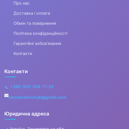
Святкові вбрання та прикраси
Про нас
Доставка і оплата
▼
Обмін та повернення
Взуття
Політика конфіденційності
Гарантійні зобов'язання
Засоби для догляду за взуттям
Контакти
Аксесуари для взуття
▶
Контакти
Жіноче взуття
+380 (50) 294-71-52
📞
▼
olenahrehirchak@gmail.com
Дитяче взуття
Юридична адреса
▼
Україна, Закарпатська обл.