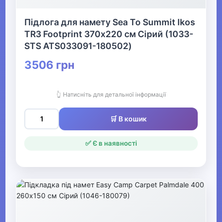
Кінний спорт
Підлога для намету Sea To Summit Ikos
TR3 Footprint 370х220 см Сірий (1033-
STS ATS033091-180502)
Товари для дітей
▶
3506 грн
Одяг, взуття та аксесуари
▶
👆 Натисніть для детальної інформації
Офіс, школа, книги
▶
🛒 В кошик
✅ Є в наявності