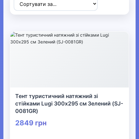
▶
Спортивні товари
▼
Активний відпочинок, туризм та
хобі
▶
Радіокеровані моделі
Тент туристичний натяжний зі
▼
стійками Lugi 300х295 см Зелений (SJ-
Туризм та кемпінг
0081GR)
2849 грн
Намети та аксесуари