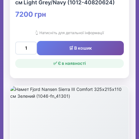
см Light Grey/Navy (1012-40820624)
7200 грн
👆 Натисніть для детальної інформації
🛒 В кошик
✅ Є в наявності