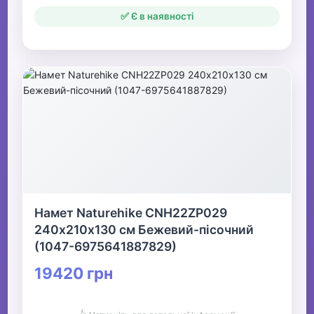
✅ Є в наявності
Намет Naturehike CNH22ZP029
240х210х130 см Бежевий-пісочний
(1047-6975641887829)
19420 грн