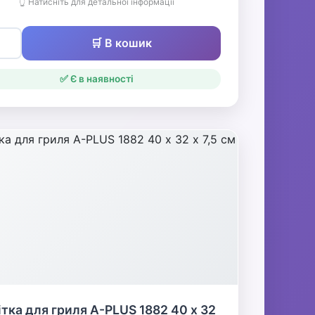
👆 Натисніть для детальної інформації
🛒 В кошик
✅ Є в наявності
тка для гриля A-PLUS 1882 40 х 32