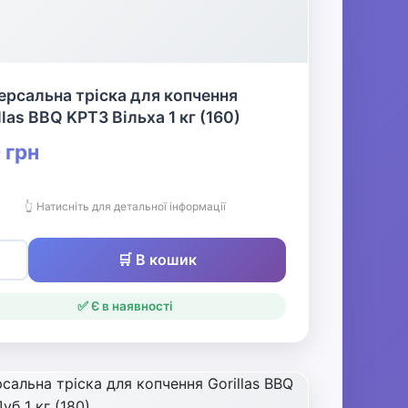
ерсальна тріска для копчення
llas BBQ KPT3 Вільха 1 кг (160)
 грн
👆 Натисніть для детальної інформації
🛒 В кошик
✅ Є в наявності