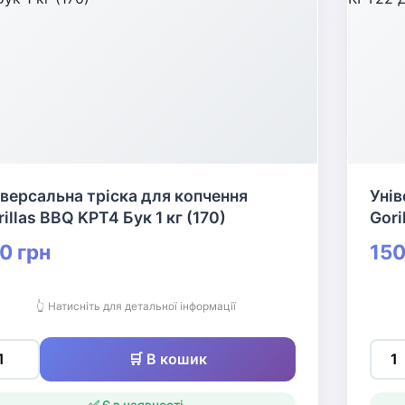
іверсальна тріска для копчення
Унів
illas BBQ KPT4 Бук 1 кг (170)
Gori
0 грн
150
👆 Натисніть для детальної інформації
🛒 В кошик