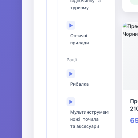
відпочинку та
туризму
▶
Оптичні
прилади
Рації
▶
Рибалка
Пр
▶
21
Мультинструменти,
69
ножі, точила
та аксесуари