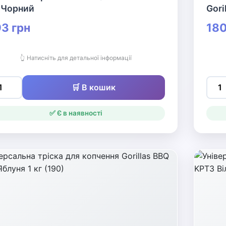
 Чорний
Gori
3 грн
180
👆 Натисніть для детальної інформації
🛒 В кошик
✅ Є в наявності