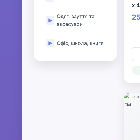
х 4
25
Одяг, взуття та
▶
аксесуари
Офіс, школа, книги
▶