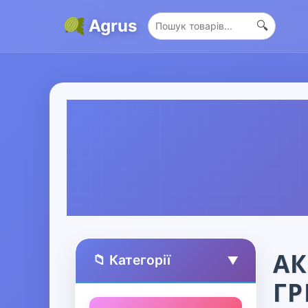
Agrus
🔍
АК
📁 Категорії
▲
ГР