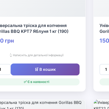
іверсальна тріска для копчення
Унів
illas BBQ KPT7 Яблуня 1 кг (190)
Gori
0 грн
150
👆 Натисніть для детальної інформації
🛒 В кошик
✅ Є в наявності