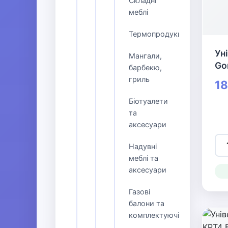
Складні
меблі
Термопродукція
Ун
Мангали,
Gor
барбекю,
гриль
18
Біотуалети
та
аксесуари
Надувні
меблі та
аксесуари
Газові
балони та
комплектуючі