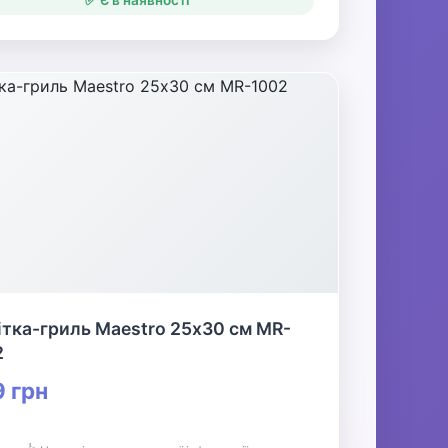
✅ Є в наявності
тка-гриль Maestro 25х30 см MR-
2
 грн