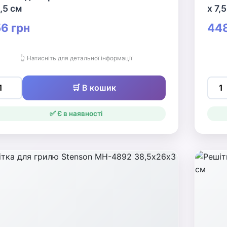
,5 см
х 7,
6 грн
448
👆 Натисніть для детальної інформації
🛒 В кошик
✅ Є в наявності