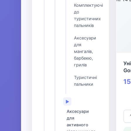
Комплектуючі
до
туристичних
пальників
Аксесуари
для
мангалів,
барбекю,
Ун
грилів
Gor
Туристичні
15
пальники
▶
Аксесуари
для
активного