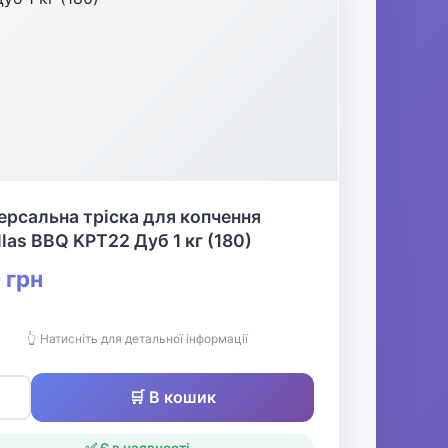
ерсальна тріска для копчення
llas BBQ KPT22 Дуб 1 кг (180)
 грн
👆 Натисніть для детальної інформації
🛒 В кошик