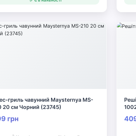
✅ Є в наявності
ес-гриль чавунний Maysternya MS-
Реші
0 20 см Чорний (23745)
100
9 грн
409