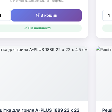
👆 Натисніть для детальної інформації
🛒 В кошик
✅ Є в наявності
шітка для гриля A-PLUS 1889 22 х 22
Реші