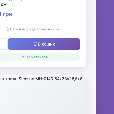
5 см
 грн
👆 Натисніть для детальної інформації
🛒 В кошик
✅ Є в наявності