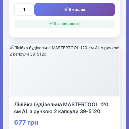
🛒 В кошик
▶
Архівування та діловодство
✅ Є в наявності
▶
Письмові речі
▶
Преміум канцелярія, бізнес-
подарунки
▼
Лінійка будівельна MASTERTOOL 120
Офісне приладдя
см AL з ручкою 2 капсули 39-5120
677 грн
Кошики для паперів