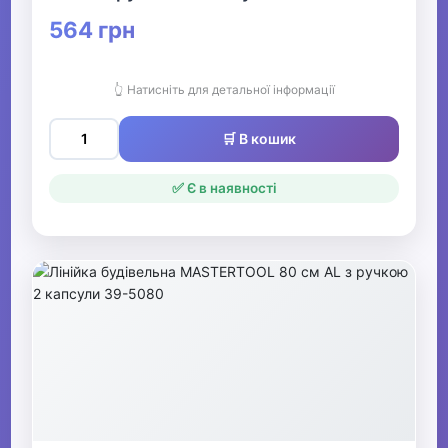
Гумки для грошей
564 грн
Циркулі, готовальні
Лупи
👆 Натисніть для детальної інформації
Калькулятори
🛒 В кошик
Магніти для дощок, губки.
✅ Є в наявності
Настільні підкладки та
покриття
Канцелярські кнопки
Література
▶
Живопис та графіка