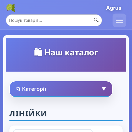
Agrus
🔍
🛍️ Наш каталог
📁 Категорії
▼
🏠 Усі товари
ЛІНІЙКИ
Спорт та захоплення
▶