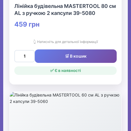
Лінійка будівельна MASTERTOOL 80 см
AL з ручкою 2 капсули 39-5080
▶
Книги
459 грн
Друкована продукція
👆 Натисніть для детальної інформації
▶
🛒 В кошик
Стенди для школи
✅ Є в наявності