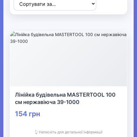
Товари для дітей
▶
Одяг, взуття та аксесуари
▶
Офіс, школа, книги
▼
▼
Канцелярія
▶
Лінійка будівельна MASTERTOOL 100
см нержавіюча 39-1000
Шкільне приладдя та творчість
154 грн
▶
Паперова продукція
👆 Натисніть для детальної інформації