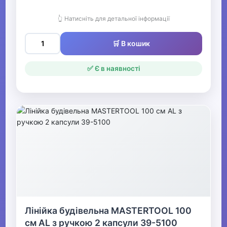
Підставки для приладдя
👆 Натисніть для детальної інформації
Настільні набори
🛒 В кошик
Ножиці офісні
✅ Є в наявності
Ножі канцелярські, леза
Степлери, скоби,
антистеплери
Діроколи
Лінійки
Клей
Клейка стрічка, скотч, стрейч
плівка
Лінійка будівельна MASTERTOOL 100
см AL з ручкою 2 капсули 39-5100