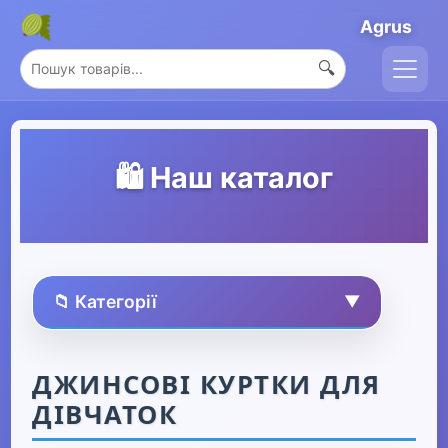
Agrus
🔍
🛍️ Наш каталог
📁 Категорії
▼
🏠 Усі товари
ДЖИНСОВІ КУРТКИ ДЛЯ
ДІВЧАТОК
Спорт та захоплення
▶