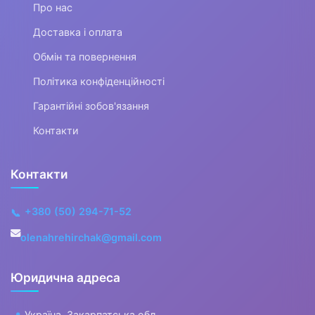
Про нас
▶
Доставка і оплата
Одяг для малюків
Обмін та повернення
Дитяча термобілизна
Політика конфіденційності
Гарантійні зобов'язання
▼
Контакти
Одяг для дівчаток
Контакти
▼
Одяг для дівчаток
+380 (50) 294-71-52
📞
Вітровки для
olenahrehirchak@gmail.com
дівчаток
Юридична адреса
Куртки для
дівчаток
Україна, Закарпатська обл.