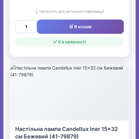
👆 Натисніть для детальної інформації
🛒 В кошик
✅ Є в наявності
Настільна лампа Candellux Iner 15x32
см Бежевий (41-79879)