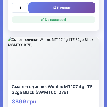
▶
🛒 В кошик
Одяг для малюків
✅ Є в наявності
Дитяча термобілизна
▶
Одяг для дівчаток
▼
Одяг для хлопчиків
▼
Смарт-годинник Wonlex MT107 4g LTE
Джинси, штани,
32gb Black (AWMT00107B)
шорти для хлопчиків
3899 грн