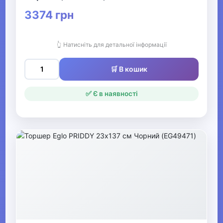
▶
3374 грн
Піжами та домашній
одяг для хлопчиків
👆 Натисніть для детальної інформації
▶
🛒 В кошик
Комбінезони та
напівкомбінезони
✅ Є в наявності
для хлопчиків
▶
Класичні костюми
та піджаки для
хлопчиків
▶
Одяг для хлопчиків