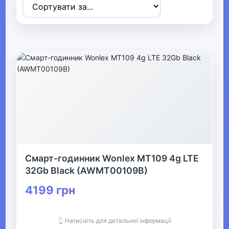
Товари для дітей
▶
Одяг, взуття та аксесуари
▼
▶
Сумки та аксесуари
▼
Одяг
Смарт-годинник Wonlex MT109 4g LTE
Термобілизна
32Gb Black (AWMT00109B)
4199 грн
▼
Дитячий одяг
👆 Натисніть для детальної інформації