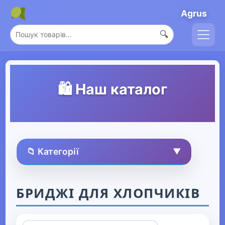
Agrus
🔍
🛍️ Наш каталог
📁 Категорії
▼
🏠 Усі товари
БРИДЖІ ДЛЯ ХЛОПЧИКІВ
Спорт та захоплення
▶