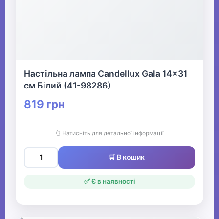
Настільна лампа Candellux Gala 14x31
см Білий (41-98286)
819 грн
👆 Натисніть для детальної інформації
🛒 В кошик
✅ Є в наявності