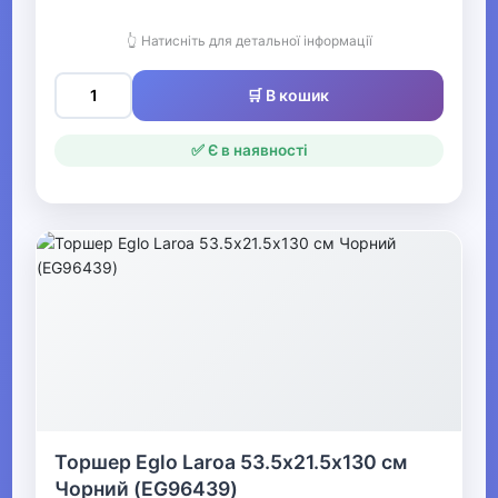
Штани для
хлопчиків
👆 Натисніть для детальної інформації
Джинси для
🛒 В кошик
хлопчиків
Шорти для
✅ Є в наявності
хлопчиків
Бриджі для
хлопчиків
Спортивні штани
для хлопчиків
▶
Кофти та светри для
хлопчиків
Торшер Eglo Laroa 53.5х21.5х130 см
Чорний (EG96439)