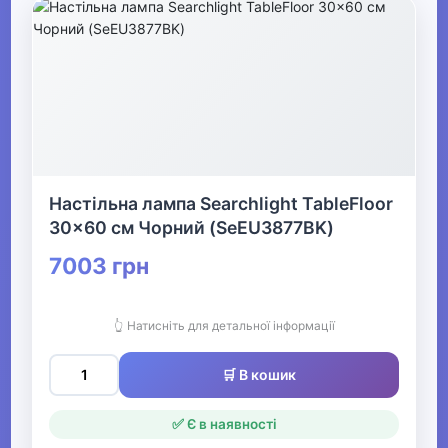
▶
Спецодяг
▶
Прикраси
Настільна лампа Searchlight TableFloor
30x60 см Чорний (SeEU3877BK)
▶
7003 грн
Святкові вбрання та прикраси
👆 Натисніть для детальної інформації
▶
Взуття
🛒 В кошик
✅ Є в наявності
Все для пляжу