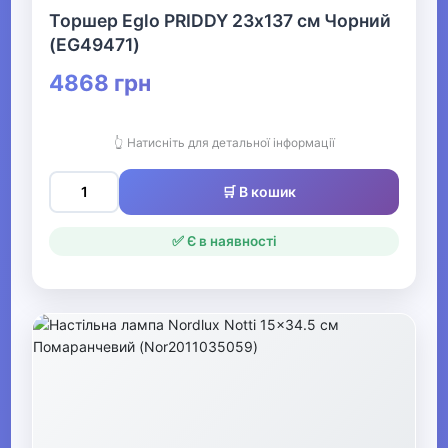
Торшер Eglo PRIDDY 23х137 см Чорний
(EG49471)
▶
4868 грн
Футболки та
сорочки для
хлопчиків
👆 Натисніть для детальної інформації
▶
🛒 В кошик
Плавки та пляжний
одяг для хлопчиків
✅ Є в наявності
▶
Комплекти та
спортивні костюми
для хлопчиків
▶