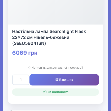
▶
Дитячі шапки, шарфи,
рукавички
Настільна лампа Searchlight Flask
22x72 см Нікель-бежевий
(SeEU59041SN)
Одяг для мисливців та рибалок
6069 грн
▶
Одяг для чоловіків
👆 Натисніть для детальної інформації
▶
🛒 В кошик
Білизна
✅ Є в наявності
▶
Жіночий одяг