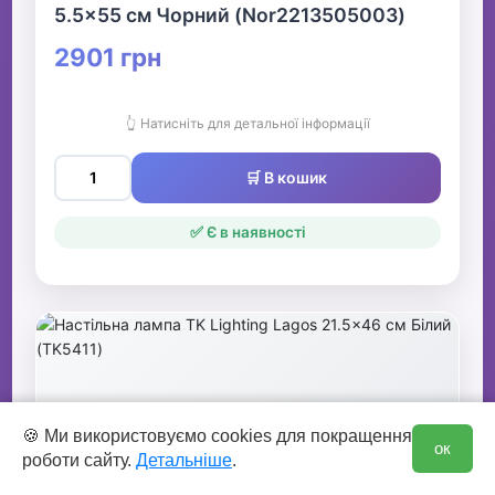
5.5x55 см Чорний (Nor2213505003)
2901 грн
👆 Натисніть для детальної інформації
🛒 В кошик
✅ Є в наявності
0
🍪 Ми використовуємо cookies для покращення
ок
роботи сайту.
Детальніше
.