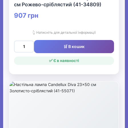
см Рожево-сріблястий (41-34809)
907 грн
👆 Натисніть для детальної інформації
🛒 В кошик
✅ Є в наявності