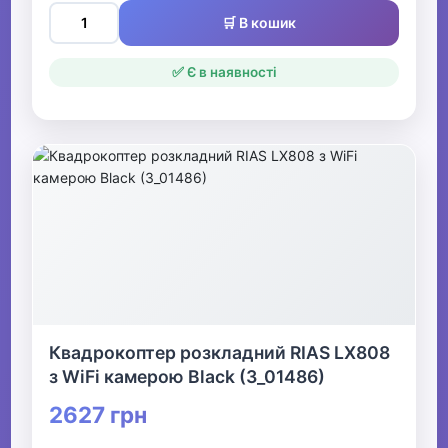
🛒 В кошик
✅ Є в наявності
Квадрокоптер розкладний RIAS LX808
з WiFi камерою Black (3_01486)
2627 грн