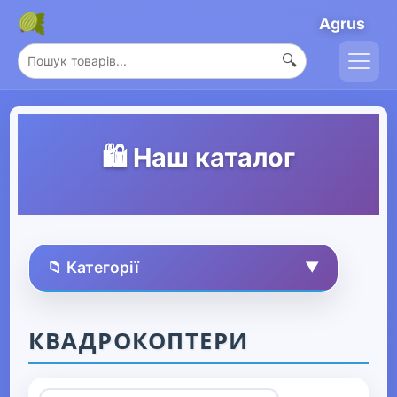
Agrus
🔍
🛍️ Наш каталог
📁 Категорії
▼
🏠 Усі товари
КВАДРОКОПТЕРИ
Спорт та захоплення
▼