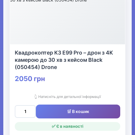
Квадрокоптер К3 E99 Pro – дрон з 4K
камерою до 30 хв з кейсом Black
(050454) Drone
2050 грн
👆 Натисніть для детальної інформації
🛒 В кошик
✅ Є в наявності