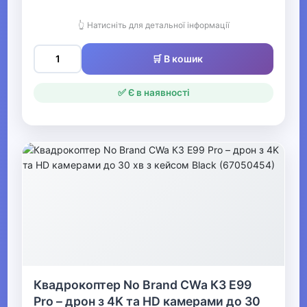
▶
👆 Натисніть для детальної інформації
Оптичні прилади
🛒 В кошик
Рації
✅ Є в наявності
▶
Рибалка
▶
Мультинструменти, ножі,
точила та аксесуари
▶
Човни та аксесуари
Квадрокоптер No Brand CWa К3 E99
Pro – дрон з 4K та HD камерами до 30