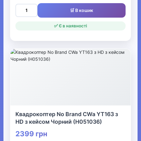
Танки
🛒 В кошик
Радіокеровані катери
✅ Є в наявності
Запчастини для
радіокерованих моделей
Акумулятори для
радіокерованих моделей
Квадрокоптери
▶
Туризм та кемпінг
Квадрокоптер No Brand CWa YT163 з
▶
HD з кейсом Чорний (Н051036)
Аксесуари для активного
2399 грн
відпочинку та туризму