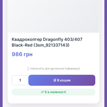
Квадрокоптер Dragonfly 403/407
Black-Red (3sm_921337143)
986 грн
👆 Натисніть для детальної інформації
🛒 В кошик
✅ Є в наявності