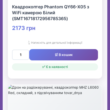
Квадрокоптер Phantom QY66-X05 з
WiFi камерою Білий
(SMT16718172956785365)
2173 грн
👆 Натисніть для детальної інформації
🛒 В кошик
✅ Є в наявності