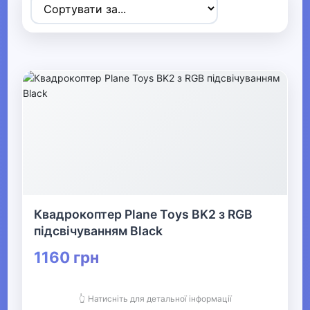
▶
Спортивні товари
▼
Активний відпочинок, туризм та
хобі
▼
Радіокеровані моделі
Квадрокоптер Plane Toys BK2 з RGB
Гелікоптери
підсвічуванням Black
Радіокеровані літаки
1160 грн
Машинки на радіокеруванні
👆 Натисніть для детальної інформації