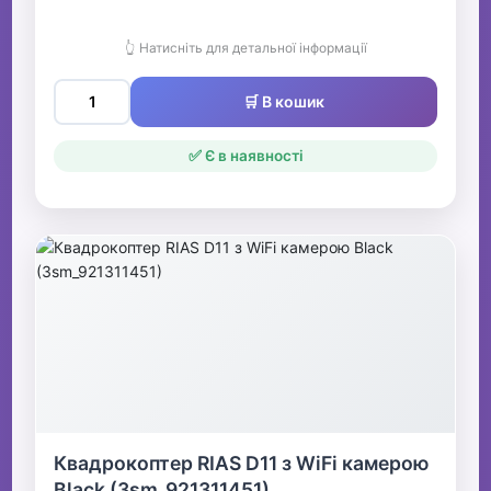
👆 Натисніть для детальної інформації
🛒 В кошик
✅ Є в наявності
Квадрокоптер RIAS D11 з WiFi камерою
Black (3sm_921311451)