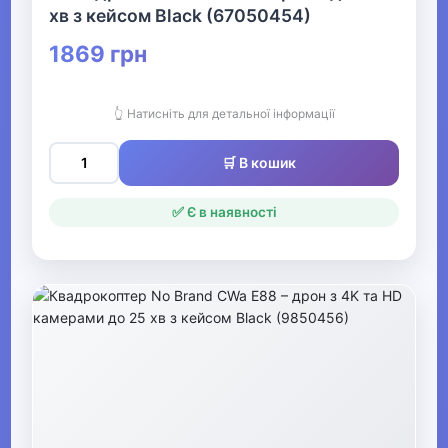
хв з кейсом Black (67050454)
Металошукачі
1869 грн
▶
Музичні інструменти та обладнання
👆 Натисніть для детальної інформації
🛒 В кошик
▶
Кінний спорт
✅ Є в наявності
Товари для дітей
▶
Одяг, взуття та аксесуари
▶
Офіс, школа, книги
▶