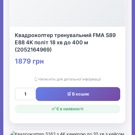
Квадрокоптер тренувальний FMA S89
Е88 4K політ 18 хв до 400 м
(2052164969)
1879 грн
👆 Натисніть для детальної інформації
🛒 В кошик
✅ Є в наявності