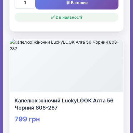
🛒 В кошик
✅ Є в наявності
Капелюх жіночий LuckyLOOK Алта 56
Чорний 808-287
799 грн