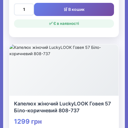
🛒 В кошик
✅ Є в наявності
Капелюх жіночий LuckyLOOK Говея 57
Біло-коричневий 808-737
1299 грн