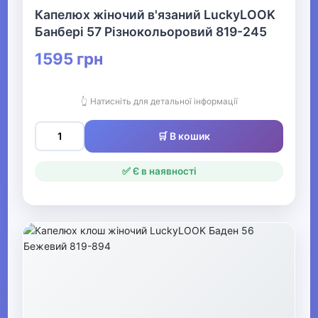
Капелюх жіночий в'язаний LuckyLOOK
Прикраси
Банбері 57 Різнокольоровий 819-245
1595 грн
▶
Святкові вбрання та прикраси
👆 Натисніть для детальної інформації
▶
🛒 В кошик
Взуття
✅ Є в наявності
Все для пляжу
Офіс, школа, книги
▶