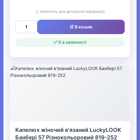
Шапки
👆 Натисніть для детальної інформації
Козирки
🛒 В кошик
Бандани
Балаклави
✅ Є в наявності
Пов'язки на голову
Берети
Комплекти головних уборів
Хутряні навушники
▶
Краватки та підтяжки
Капелюх жіночий в'язаний LuckyLOOK
Банбері 57 Різнокольоровий 819-252