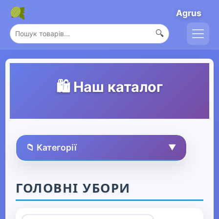
Agrus
🔍
🛍️ Наш каталог
📁 Категорії
▼
🏠 Усі товари
ГОЛОВНІ УБОРИ
Спорт та захоплення
▶