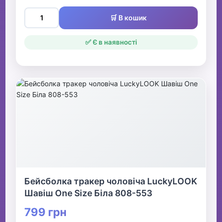
🛒 В кошик
✅ Є в наявності
Бейсболка тракер чоловіча LuckyLOOK
Шавіш One Size Біла 808-553
799 грн