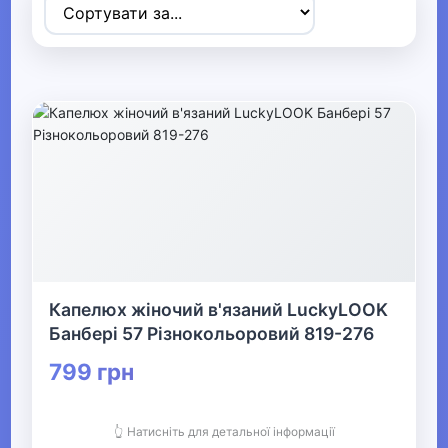
Товари для дітей
▶
Одяг, взуття та аксесуари
▼
▼
Сумки та аксесуари
Дорожні сумки та валізи
Аксесуари для дітей
Капелюх жіночий в'язаний LuckyLOOK
Сумки
Банбері 57 Різнокольоровий 819-276
799 грн
▶
Біжутерія
👆 Натисніть для детальної інформації