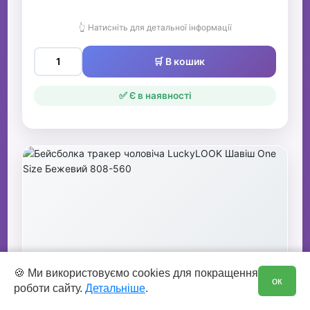
👆 Натисніть для детальної інформації
🛒 В кошик
✅ Є в наявності
0
🍪 Ми використовуємо cookies для покращення
ок
роботи сайту.
Детальніше
.
Бейсболка тракер чоловіча LuckyLOOK
Шавіш One Size Бежевий 808-560