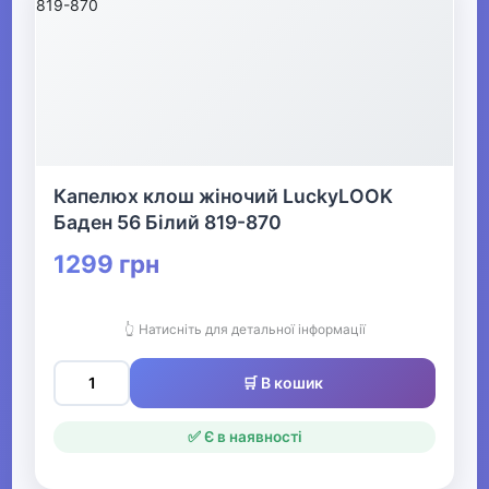
Капелюх клош жіночий LuckyLOOK
Баден 56 Білий 819-870
1299 грн
👆 Натисніть для детальної інформації
🛒 В кошик
✅ Є в наявності