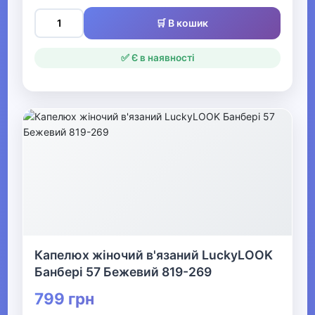
▶
🛒 В кошик
Гаманці та портмоне
✅ Є в наявності
Аксесуари для сумок
Парасолі
Сонцезахисні окуляри
▼
Головні убори
Кепки
Капелюх жіночий в'язаний LuckyLOOK
Панами
Банбері 57 Бежевий 819-269
Капелюхи
799 грн