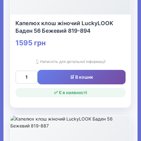
Капелюх клош жіночий LuckyLOOK
Баден 56 Бежевий 819-894
1595 грн
👆 Натисніть для детальної інформації
🛒 В кошик
✅ Є в наявності