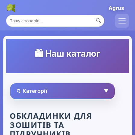
Agrus
🔍
🛍️ Наш каталог
📁 Категорії
▼
🏠 Усі товари
ОБКЛАДИНКИ ДЛЯ
ЗОШИТІВ ТА
Спорт та захоплення
▶
ПІДРУЧНИКІВ