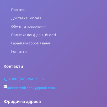
Обкладинки для зошитів та
Про нас
підручників
Доставка і оплата
Кольорові олівці
Обмін та повернення
Ножиці шкільні
Політика конфіденційності
Гарантійні зобов'язання
Зошити учнівські
Контакти
Пенали
Закладки, розклади,
Контакти
підкладки
+380 (50) 294-71-52
📞
Кольоровий папір та картон
olenahrehirchak@gmail.com
Блокноти шкільні
Підставки для книг
Юридична адреса