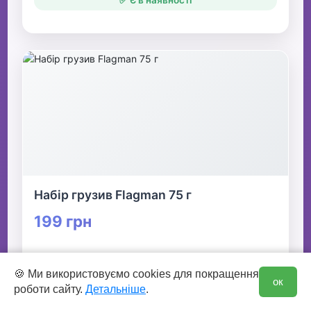
✅ Є в наявності
Набір грузив Flagman 75 г
199 грн
👆 Натисніть для детальної інформації
0
🍪 Ми використовуємо cookies для покращення
ок
роботи сайту.
Детальніше
.
🛒 В кошик