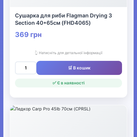
▶
Сушарка для риби Flagman Drying 3
Section 40*65см (FHD4065)
Човни та аксесуари
369 грн
Металошукачі
👆 Натисніть для детальної інформації
▶
🛒 В кошик
Музичні інструменти та обладнання
✅ Є в наявності
▶
Кінний спорт
Товари для дітей
▶