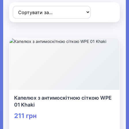
▶
Спортивні товари
▼
Активний відпочинок, туризм та
хобі
▶
Радіокеровані моделі
▶
Капелюх з антимоскітною сіткою WPE
Туризм та кемпінг
01 Khaki
211 грн
▶
Аксесуари для активного