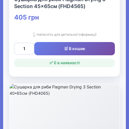
Section 45x65см (FHD4565)
Блешні
405 грн
Годівниці
Оснащення та елементи
👆 Натисніть для детальної інформації
монтажу
🛒 В кошик
Індикатори клювання
✅ Є в наявності
Род-поди, підставки під
вудилища
Кораблики для
підгодовування
▶
Мультинструменти, ножі,
точила та аксесуари