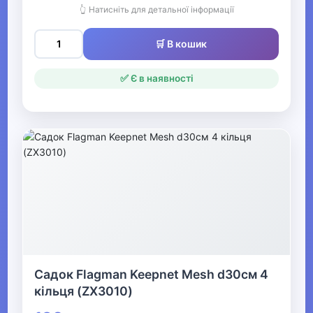
👆 Натисніть для детальної інформації
відпочинку та туризму
🛒 В кошик
▶
Оптичні прилади
✅ Є в наявності
Рації
▼
Рибалка
Котушки
Вудилища
Ящики та сумки
Садок Flagman Keepnet Mesh d30см 4
кільця (ZX3010)
Шнури та волосіні