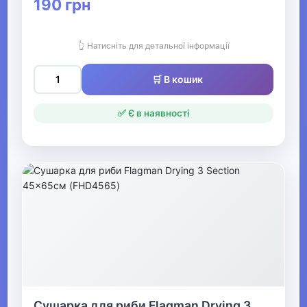
190 грн
Аксесуари для риболовлі
👆 Натисніть для детальної інформації
Воблери
Чохли та тубуси
🛒 В кошик
Сувеніри та подарунки для
✅ Є в наявності
мисливців та рибалок
М'які приманки
Гачки
Підгодовування та насадки
Поводки
Вертлюги та застібки
Вантажі
Сушарка для риби Flagman Drying 3