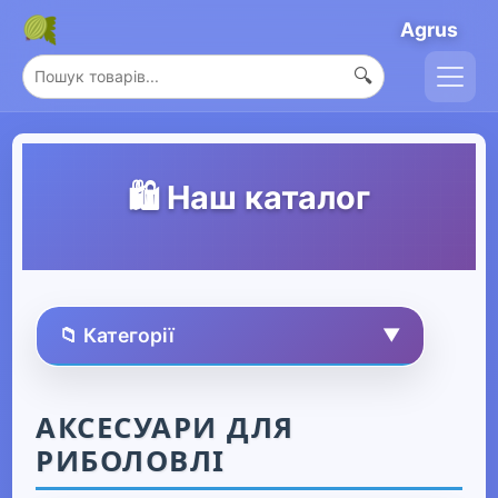
Agrus
🔍
🛍️ Наш каталог
📁 Категорії
▼
🏠 Усі товари
АКСЕСУАРИ ДЛЯ
РИБОЛОВЛІ
Спорт та захоплення
▼