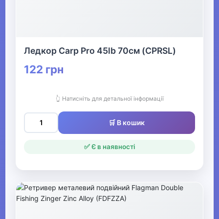
Одяг, взуття та аксесуари
▶
Офіс, школа, книги
▶
Ледкор Carp Pro 45lb 70см (CPRSL)
122 грн
👆 Натисніть для детальної інформації
🛒 В кошик
✅ Є в наявності