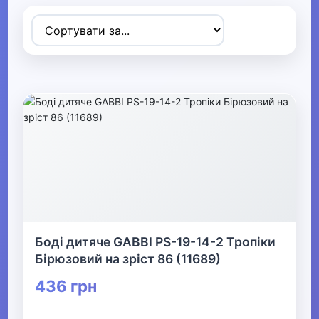
Товари для дітей
▶
Одяг, взуття та аксесуари
▼
▶
Сумки та аксесуари
▼
Одяг
Термобілизна
Боді дитяче GABBI PS-19-14-2 Тропіки
Бірюзовий на зріст 86 (11689)
▼
436 грн
Дитячий одяг