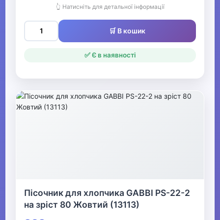
👆 Натисніть для детальної інформації
▼
Одяг для малюків
🛒 В кошик
Конверти для малюків
✅ Є в наявності
Пінетки для малюків
Теплі комбінезони для
малюків
Боді для малюків
Пісочники для малюків
Комплекти для малюків
Пісочник для хлопчика GABBI PS-22-2
Повзунки для малюків
на зріст 80 Жовтий (13113)
Сорочки для малюків