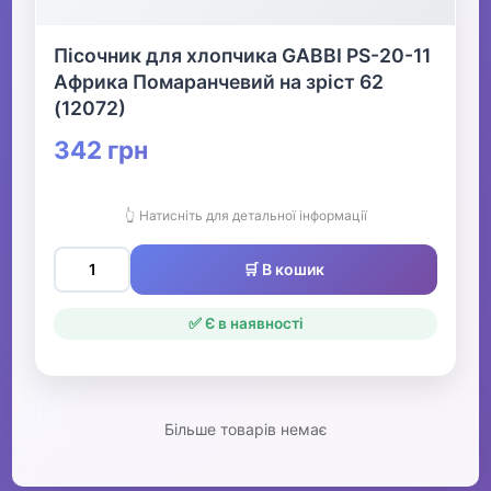
▶
Пісочник для хлопчика GABBI PS-20-11
Жіночий одяг
Африка Помаранчевий на зріст 62
(12072)
▶
342 грн
Спецодяг
👆 Натисніть для детальної інформації
▶
🛒 В кошик
Прикраси
✅ Є в наявності
▶
Святкові вбрання та прикраси
Більше товарів немає
▶
Взуття