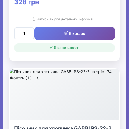
328 грн
Людини для малюків
👆 Натисніть для детальної інформації
Чіпчики та подряпини
для малюків
🛒 В кошик
Теплі комбінезони для
малюків
✅ Є в наявності
Дитяча термобілизна
▶
Одяг для дівчаток
▶
Одяг для хлопчиків
Пісочник для хлопчика GABBI PS-22-2
▶