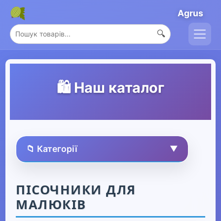
Agrus
🔍
🛍️ Наш каталог
📁 Категорії
▼
🏠 Усі товари
ПІСОЧНИКИ ДЛЯ
МАЛЮКІВ
Спорт та захоплення
▶