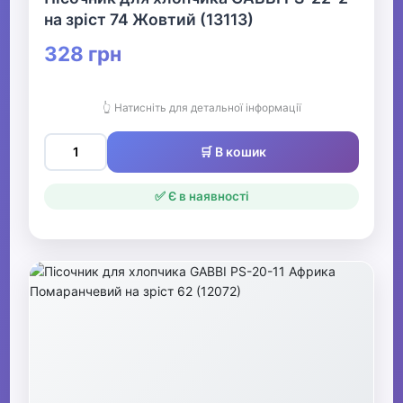
на зріст 74 Жовтий (13113)
Дитячі колготки та
шкарпетки
328 грн
▶
👆 Натисніть для детальної інформації
Дитячі шапки, шарфи,
рукавички
🛒 В кошик
✅ Є в наявності
Одяг для мисливців та рибалок
▶
Одяг для чоловіків
▶
Білизна