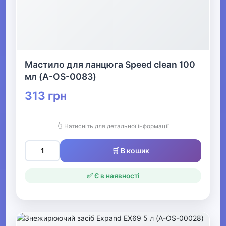
▶
Кінний спорт
Мастило для ланцюга Speed clean 100
Товари для дітей
▶
мл (A-OS-0083)
313 грн
Одяг, взуття та аксесуари
▶
👆 Натисніть для детальної інформації
Офіс, школа, книги
▶
🛒 В кошик
✅ Є в наявності