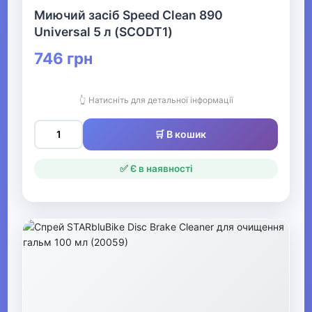
Тренажери та спортивне
Миючий засіб Speed Clean 890
обладнання
Universal 5 л (SCODT1)
746 грн
▶
БАДи
👆 Натисніть для детальної інформації
▶
🛒 В кошик
Басейн та аквафітнес
✅ Є в наявності
▶
Бокс та єдиноборства
▶
Електротранспорт