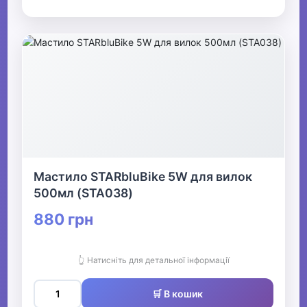
Мастило STARbluBike 5W для вилок
500мл (STA038)
880 грн
👆 Натисніть для детальної інформації
🛒 В кошик