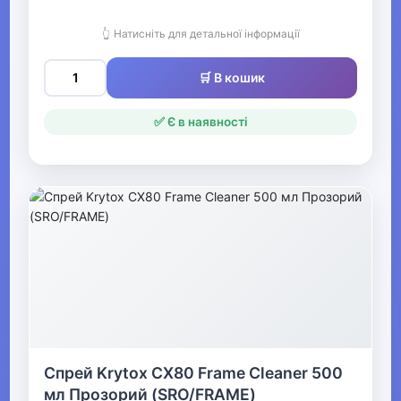
Велоперчатки
👆 Натисніть для детальної інформації
Велосумки
🛒 В кошик
Велокомп'ютери
✅ Є в наявності
Фляги для велосипеда та
флягоутримувачі
Велоаксесуари
Велоодяг
Велогума
Велохімія для ремонту та
догляду
Спрей Krytox CX80 Frame Cleaner 500
Веловзуття
мл Прозорий (SRO/FRAME)