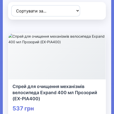
▼
Спортивні товари
▶
Ігрові види спорту
▶
Дайвінг
▼
Велосипеди та аксесуари
Спрей для очищення механізмів
велосипеда Expand 400 мл Прозорий
(EX-PIA400)
Велосипеди
537 грн
Велошоломи