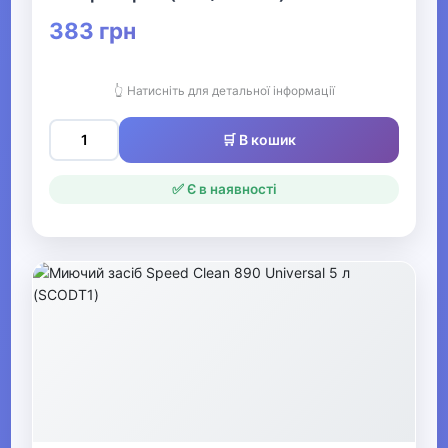
Велозапчастини
383 грн
Активні ігри Видалити
👆 Натисніть для детальної інформації
▶
🛒 В кошик
Спортивні аксесуари
✅ Є в наявності
Все для боксу Видалити
▶
Фітнес та аеробіка
▶
Зимові види спорту
▶