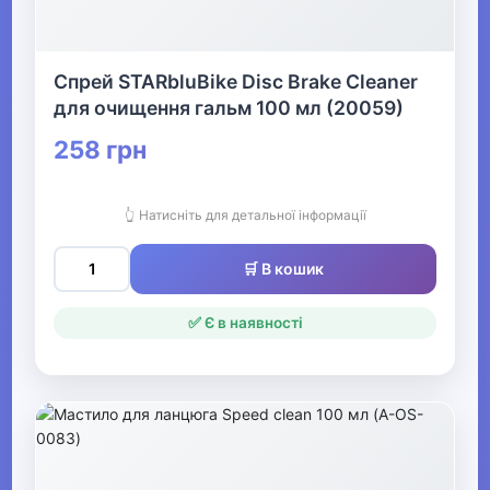
Фітнес та аеробіка Видалити
▶
Спрей STARbluBike Disc Brake Cleaner
Все для більярду
для очищення гальм 100 мл (20059)
258 грн
▶
Аксесуари для спортивного
👆 Натисніть для детальної інформації
харчування
🛒 В кошик
▶
✅ Є в наявності
Активний відпочинок, туризм та
хобі
▶
Музичні інструменти та обладнання