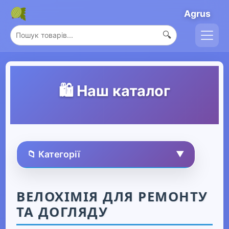
Agrus
🔍
🛍️ Наш каталог
📁 Категорії
▼
🏠 Усі товари
ВЕЛОХІМІЯ ДЛЯ РЕМОНТУ
ТА ДОГЛЯДУ
Спорт та захоплення
▼